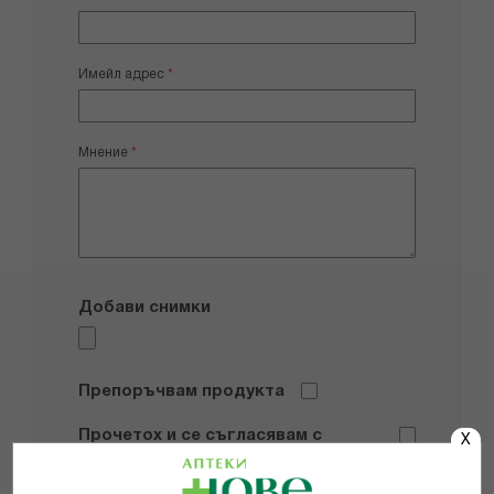
Имейл адрес
Мнение
Добави снимки
Препоръчвам продукта
Прочетох и се съгласявам с
X
Общите условия и политиката за
поверителност
*