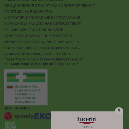
ОБЩИ УСЛОВИЯ И ПОЛИТИКА ЗА ПОВЕРИТЕЛНОСТ
ПОЛИТИКА ЗА БИСКВИТКИ
ФОРМУЛЯР ЗА ПОДАВАНЕ НА РЕКЛАМАЦИЯ
КОМИСИЯ ЗА ЗАЩИТА НА ПОТРЕБИТЕЛИТЕ
ЕК - ОНЛАЙН РЕШАВАНЕ НА СПОР
ЦЕНИ ВЪВ ВРЪЗКА С ЧЛ. 55Б ОТ ЗВЕБ
МИНИСТЕРСТВО ЗА ЗДРАВЕОПАЗВАНЕТО
ИЗПЪЛНИТЕЛНА АГЕНЦИЯ ПО ЛЕКАРСТВАТА
БЪЛГАРСКИ ФАРМАЦЕВТИЧЕН СЪЮЗ
"Нове Фарм онлайн аптека е лицензирана от
Изпълнителната Агенция по Лекарствата"
ДОСТАВЯМЕ С:
X