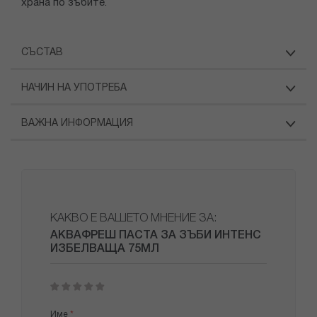
храна по зъбите.
СЪСТАВ
НАЧИН НА УПОТРЕБА
ВАЖНА ИНФОРМАЦИЯ
КАКВО Е ВАШЕТО МНЕНИЕ ЗА:
АКВАФРЕШ ПАСТА ЗА ЗЪБИ ИНТЕНС
ИЗБЕЛВАЩА 75МЛ
1
2
3
4
5
star
stars
stars
stars
stars
Име