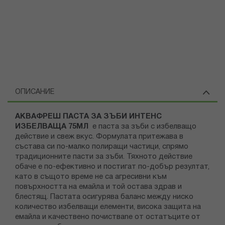
ОПИСАНИЕ
АКВАФРЕШ ПАСТА ЗА ЗЪБИ ИНТЕНС
ИЗБЕЛВАЩА 75МЛ
е паста за зъби с избелващо
действие и свеж вкус. Формулата притежава в
състава си по-малко полиращи частици, спрямо
традиционните пасти за зъби. Тяхното действие
обаче е по-ефективно и постигат по-добър резултат,
като в същото време не са агресивни към
повърхността на емайла и той остава здрав и
блестящ. Пастата осигурява баланс между ниско
количество избелващи елементи, висока защита на
емайла и качествено почистваnе от остатъците от