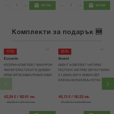
КУПИ
КУПИ
Комплекти за подарък 🆕
15%
25%
Eucerin
Avent
ЮСЕРИН КОМПЛЕКТ ХИАЛУРОН
АВЕНТ КОМПЛЕКТ НАТУРАЛ
ФИЛЪР ЕЛАСТИСИТИ ДНЕВЕН
РЕСПОНС AIR FREE 2БР БУТИЛКИ
КРЕМ SPF30 50МЛ+РЕФИЛ 50МЛ
Х 125МЛ+2БР Х 260МЛ+2БР
КЛАПИ+ЗАЛЪГАЛКА+ЧЕТКА
42,24 € / 82.61 лв.
46,13 € / 90.22 лв.
49,69 € / 97.19 лв.
61,50 € / 120.28 лв.