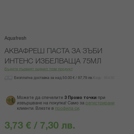
Преминете
Aquafresh
към
началото
АКВАФРЕШ ПАСТА ЗА ЗЪБИ
на
ИНТЕНС ИЗБЕЛВАЩА 75МЛ
галерия
със
Бъдете първият оценил този продукт
снимки
Безплатна доставка за над 50.00 € / 97,79 лв.
Код
95430
Можете да спечелите
3
Промо точки
при
извършване на покупка! Само за
регистрирани
клиенти.
Влезте в
профила си
.
3,73 € / 7,30 лв.