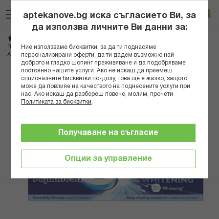
Прескачане
Търсене
Люб
Ко
към
aptekanove.bg иска съгласието Ви, за
съдържанието
Вход
да използва личните Ви данни за:
Начало
Козметика
Продукти за устна хигиена
Ние използваме бисквитки, за да ти поднасяме
Пасти за зъби и избелване
персонализирани оферти, да ти дадем възможно най-
АКВАФРЕШ ПАСТА ЗА ЗЪБИ ИНТЕНС ИЗБЕЛВАЩА 75МЛ
доброто и гладко шопинг преживяване и да подобряваме
постоянно нашите услуги. Ако не искаш да приемеш
Преминете
опционалните бисквитки по-долу, това ще е жалко, защото
може да повлияе на качеството на поднесените услуги при
към
нас. Ако искаш да разбереш повече, молим, прочети
края
Политиката за бисквитки
.
на
галерията
на
Получаване на съгласие
изображенията
Опции за управление