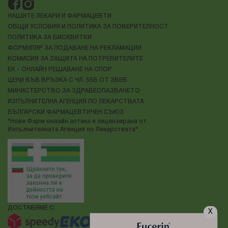
НАШИТЕ ЛЕКАРИ И ФАРМАЦЕВТИ
ОБЩИ УСЛОВИЯ И ПОЛИТИКА ЗА ПОВЕРИТЕЛНОСТ
ПОЛИТИКА ЗА БИСКВИТКИ
ФОРМУЛЯР ЗА ПОДАВАНЕ НА РЕКЛАМАЦИЯ
КОМИСИЯ ЗА ЗАЩИТА НА ПОТРЕБИТЕЛИТЕ
ЕК - ОНЛАЙН РЕШАВАНЕ НА СПОР
ЦЕНИ ВЪВ ВРЪЗКА С ЧЛ. 55Б ОТ ЗВЕБ
МИНИСТЕРСТВО ЗА ЗДРАВЕОПАЗВАНЕТО
ИЗПЪЛНИТЕЛНА АГЕНЦИЯ ПО ЛЕКАРСТВАТА
БЪЛГАРСКИ ФАРМАЦЕВТИЧЕН СЪЮЗ
"Нове Фарм онлайн аптека е лицензирана от
Изпълнителната Агенция по Лекарствата"
ДОСТАВЯМЕ С:
X