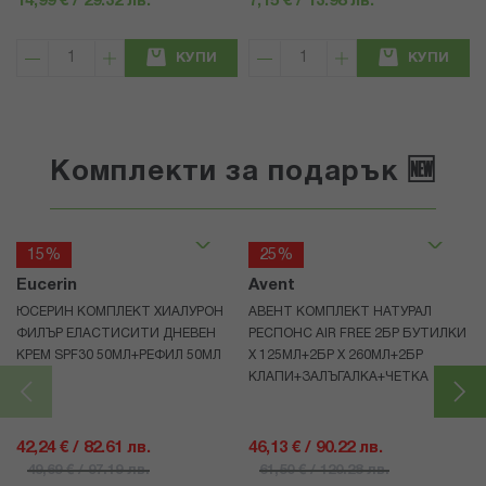
14,99 € / 29.32 лв.
7,15 € / 13.98 лв.
КУПИ
КУПИ
Комплекти за подарък 🆕
15%
25%
Eucerin
Avent
ЮСЕРИН КОМПЛЕКТ ХИАЛУРОН
АВЕНТ КОМПЛЕКТ НАТУРАЛ
ФИЛЪР ЕЛАСТИСИТИ ДНЕВЕН
РЕСПОНС AIR FREE 2БР БУТИЛКИ
КРЕМ SPF30 50МЛ+РЕФИЛ 50МЛ
Х 125МЛ+2БР Х 260МЛ+2БР
КЛАПИ+ЗАЛЪГАЛКА+ЧЕТКА
42,24 € / 82.61 лв.
46,13 € / 90.22 лв.
49,69 € / 97.19 лв.
61,50 € / 120.28 лв.