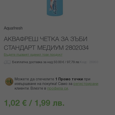
Преминете
Aquafresh
към
началото
АКВАФРЕШ ЧЕТКА ЗА ЗЪБИ
на
СТАНДАРТ МЕДИУМ 2802034
галерия
със
Бъдете първият оценил този продукт
снимки
Безплатна доставка за над 50.00 € / 97,79 лв.
Код
26950
Можете да спечелите
1
Промо точки
при
извършване на покупка! Само за
регистрирани
клиенти.
Влезте в
профила си
.
1,02 € / 1,99 лв.