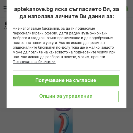
Прескачане
Търсене
Люб
Ко
към
aptekanove.bg иска съгласието Ви, за
съдържанието
Вход
да използва личните Ви данни за:
Начало
Козметика
Продукти за устна хигиена
Четки за зъби и конци
АКВАФРЕШ ЧЕТКА ЗА ЗЪБИ СТАНДАРТ МЕДИУМ 2802034
Ние използваме бисквитки, за да ти поднасяме
персонализирани оферти, да ти дадем възможно най-
доброто и гладко шопинг преживяване и да подобряваме
Преминете
постоянно нашите услуги. Ако не искаш да приемеш
към
опционалните бисквитки по-долу, това ще е жалко, защото
може да повлияе на качеството на поднесените услуги при
края
нас. Ако искаш да разбереш повече, молим, прочети
на
Политиката за бисквитки
.
галерията
на
изображенията
Получаване на съгласие
Опции за управление