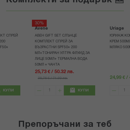
Комплекти за подарък 🆕
30%
Avene
Uriage
КТ СПРЕЙ
АВЕН GIFT SET СЛЪНЦЕ
ЮРИАЖ КО
200
КОМПЛЕКТ СПРЕЙ ЗА
КРЕМ 500
F50+
ВЪЗРАСТНИ SPF50+ 200
МЛЯКО 500
МЛ+ТОНИРАН УЛТРА ФЛУИД ЗА
ЛИЦЕ 50МЛ+ ТЕРМАЛНА ВОДА
50МЛ + ЧАНТА
25,73 € / 50.32 лв.
24,99 € /
36,76 € / 71.90 лв.
КУПИ
КУПИ
Препоръчани за теб