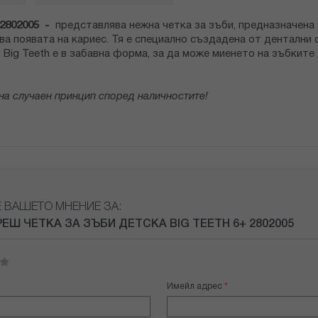
802005 -
представлява нежна четка за зъби, предназначена 
ва появата на кариес. Тя е специално създадена от дентални с
 Big Teeth е в забавна форма, за да може миенето на зъбките
на случаен принцип според наличностите!
Е ВАШЕТО МНЕНИЕ ЗА:
ЕШ ЧЕТКА ЗА ЗЪБИ ДЕТСКА BIG TEETH 6+ 2802005
Имейл адрес