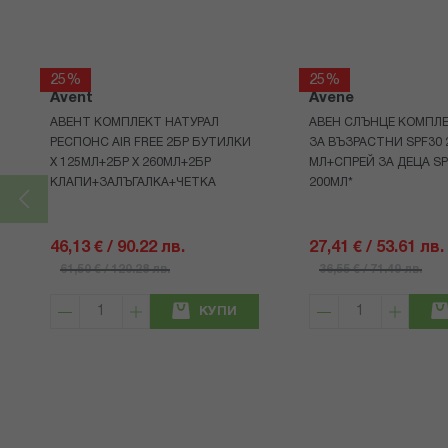
25%
25%
Avent
Avene
АВЕНТ КОМПЛЕКТ НАТУРАЛ
АВЕН СЛЪНЦЕ КОМПЛЕ
РЕСПОНС AIR FREE 2БР БУТИЛКИ
ЗА ВЪЗРАСТНИ SPF30 
Х 125МЛ+2БР Х 260МЛ+2БР
МЛ+СПРЕЙ ЗА ДЕЦА SP
КЛАПИ+ЗАЛЪГАЛКА+ЧЕТКА
200МЛ*
46,13 € / 90.22 лв.
27,41 € / 53.61 лв.
61,50 € / 120.28 лв.
36,55 € / 71.49 лв.
КУПИ