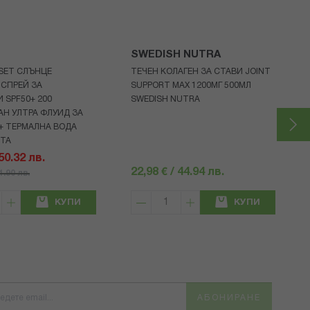
SWEDISH NUTRA
 SET СЛЪНЦЕ
ТЕЧЕН КОЛАГЕН ЗА СТАВИ JOINT
СПРЕЙ ЗА
SUPPORT MAX 1200МГ 500МЛ
 SPF50+ 200
SWEDISH NUTRA
Н УЛТРА ФЛУИД ЗА
+ ТЕРМАЛНА ВОДА
НТА
 50.32 лв.
22,98 € / 44.94 лв.
71.90 лв.
КУПИ
КУПИ
АБОНИРАНЕ