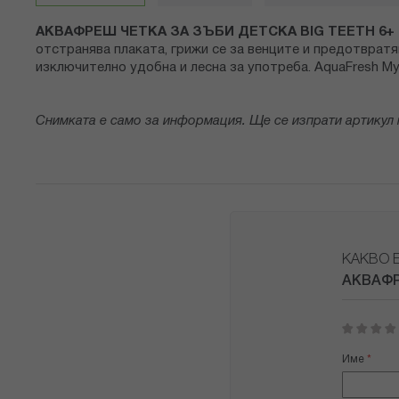
снимки
АКВАФРЕШ ЧЕТКА ЗА ЗЪБИ ДЕТСКА BIG TEETH 6+ 2
отстранява плаката, грижи се за венците и предотвратя
изключително удобна и лесна за употреба. AquaFresh My
Снимката е само за информация. Ще се изпрати артикул 
КАКВО 
АКВАФР
1
2
3
4
5
star
stars
stars
stars
stars
Име