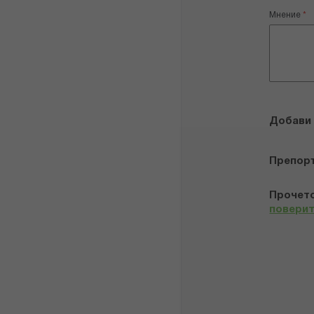
Мнение
Добави
Препор
Прочето
повери