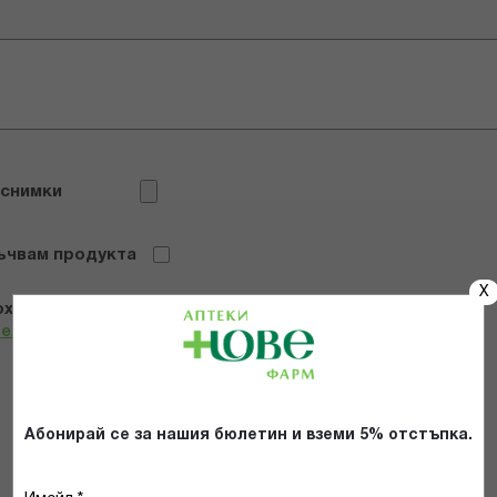
 снимки
ъчвам продукта
X
х и се съгласявам с
Общите условия и политиката за
телност
*
ИЗПРАТИ
Абонирай се за нашия бюлетин и вземи 5% отстъпка.