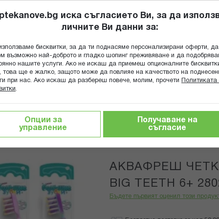
ptekanove.bg иска съгласието Ви, за да използ
личните Ви данни за:
ПОПИТАЙ Ф
използваме бисквитки, за да ти поднасяме персонализирани оферти, да
Търсене
м възможно най-доброто и гладко шопинг преживяване и да подобряв
оянно нашите услуги. Ако не искаш да приемеш опционалните бисквитк
КА
ГРИЖА ЗА МАЙКАТА И ДЕТЕТО
ХРАНИТЕЛНИ ДОБАВКИ
, това ще е жалко, защото може да повлияе на качеството на поднесен
ги при нас. Ако искаш да разбереш повече, молим, прочети
Политиката 
витки
.
тки за зъби и конци
АКВАФРЕШ ЧЕТКА ЗА ЗЪБИ ДЕТСКА B
Опции за
Получаване на
управление
съгласие
Aquafresh
АКВАФРЕШ ЧЕТК
BIG TEETH 6+ 280
Бъдете първият оценил този продук