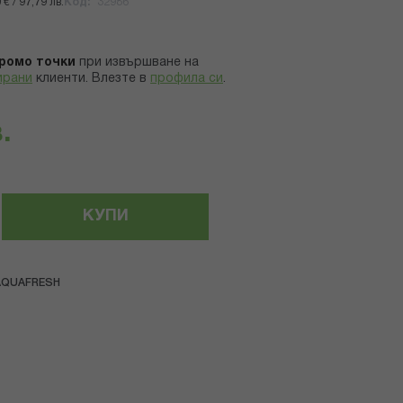
€ / 97,79 лв.
Код
32986
ромо точки
при извършване на
ирани
клиенти.
Влезте в
профила си
.
.
КУПИ
AQUAFRESH