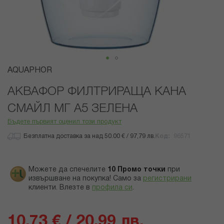
Преминете
AQUAPHOR
към
началото
АКВАФОР ФИЛТРИРАЩА КАНА
на
СМАЙЛ МГ А5 ЗЕЛЕНА
галерия
със
Бъдете първият оценил този продукт
снимки
Безплатна доставка за над 50.00 € / 97,79 лв.
Код
96571
Можете да спечелите
10
Промо точки
при
извършване на покупка! Само за
регистрирани
клиенти.
Влезте в
профила си
.
10,73 € / 20,99 лв.