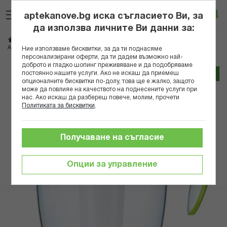
Прескачане
Търсене
Люб
Ко
към
aptekanove.bg иска съгласието Ви, за
съдържанието
Вход
да използва личните Ви данни за:
Начало
Здраве
Пречистване на вода
АКВАФОР ФИЛТРИРАЩА КАНА СМАЙЛ МГ А5 ЗЕЛЕНА
Ние използваме бисквитки, за да ти поднасяме
персонализирани оферти, да ти дадем възможно най-
доброто и гладко шопинг преживяване и да подобряваме
Преминете
постоянно нашите услуги. Ако не искаш да приемеш
Трайно ниска цена онлайн
към
опционалните бисквитки по-долу, това ще е жалко, защото
може да повлияе на качеството на поднесените услуги при
края
нас. Ако искаш да разбереш повече, молим, прочети
на
Политиката за бисквитки
.
галерията
на
изображенията
Получаване на съгласие
Опции за управление