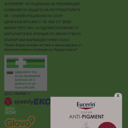
ФОРМУЛЯР ЗА ПОДАВАНЕ НА РЕКЛАМАЦИЯ
КОМИСИЯ ЗА ЗАЩИТА НА ПОТРЕБИТЕЛИТЕ
ЕК - ОНЛАЙН РЕШАВАНЕ НА СПОР
ЦЕНИ ВЪВ ВРЪЗКА С ЧЛ. 55Б ОТ ЗВЕБ
МИНИСТЕРСТВО ЗА ЗДРАВЕОПАЗВАНЕТО
ИЗПЪЛНИТЕЛНА АГЕНЦИЯ ПО ЛЕКАРСТВАТА
БЪЛГАРСКИ ФАРМАЦЕВТИЧЕН СЪЮЗ
"Нове Фарм онлайн аптека е лицензирана от
Изпълнителната Агенция по Лекарствата"
ДОСТАВЯМЕ С:
X