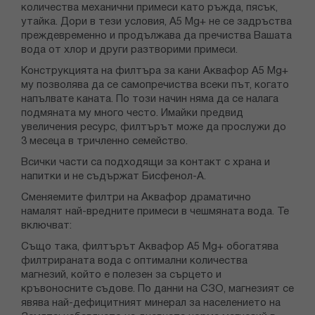
количества механични примеси като ръжда, пясък,
утайка. Дори в тези условия, А5 Mg+ не се задръства
преждевременно и продължава да пречиства Вашата
вода от хлор и други разтворими примеси.
Конструкцията на филтъра за кани Аквафор А5 Mg+
му позволява да се самопречиства всеки път, когато
напълвате каната. По този начин няма да се налага
подмяната му много често. Имайки предвид
увеличения ресурс, филтърът може да прослужи до
3 месеца в тричленно семейство.
Всички части са подходящи за контакт с храна и
напитки и не съдържат Бисфенол-А.
Сменяемите филтри на Аквафор драматично
намалят най-вредните примеси в чешмяната вода. Те
включват:
Също така, филтърът Аквафор А5 Mg+ обогатява
филтрираната вода с оптимални количества
магнезий, който е полезен за сърцето и
кръвоносните съдове. По данни на СЗО, магнезият се
явява най-дефицитният минерал за населението на