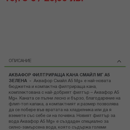
ОПИСАНИЕ
АКВАФОР ФИЛТРИРАЩА КАНА СМАЙЛ МГ А5
ЗЕЛЕНА -
Аквафор Смайл А5 Mg+ е най-новата
бюджетна и компактна филтрираща кана,
комплектована с най-добрият филтър – Аквафор А5
Mg+. Каната се пълни лесно и бързо, благодарение на
флип-топ капака, a компактният и размер позволява
да се побере във вратата на хладилника или да я
вземете със себе си на почивка. Новият филтър за
вода Аквафор А5 Mg+ е създаден специално за
силно-замърсена вода, която съдържа големи