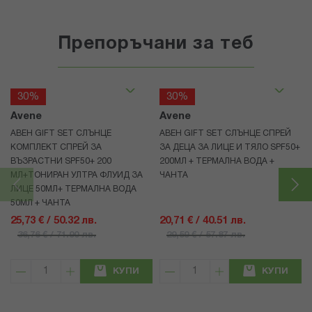
Препоръчани за теб
30%
30%
Avene
Avene
АВЕН GIFT SET СЛЪНЦЕ
АВЕН GIFT SET СЛЪНЦЕ СПРЕЙ
КОМПЛЕКТ СПРЕЙ ЗА
ЗА ДЕЦА ЗА ЛИЦЕ И ТЯЛО SPF50+
ВЪЗРАСТНИ SPF50+ 200
200МЛ + ТЕРМАЛНА ВОДА +
МЛ+ТОНИРАН УЛТРА ФЛУИД ЗА
ЧАНТА
ЛИЦЕ 50МЛ+ ТЕРМАЛНА ВОДА
50МЛ + ЧАНТА
25,73 € / 50.32 лв.
20,71 € / 40.51 лв.
36,76 € / 71.90 лв.
29,59 € / 57.87 лв.
КУПИ
КУПИ