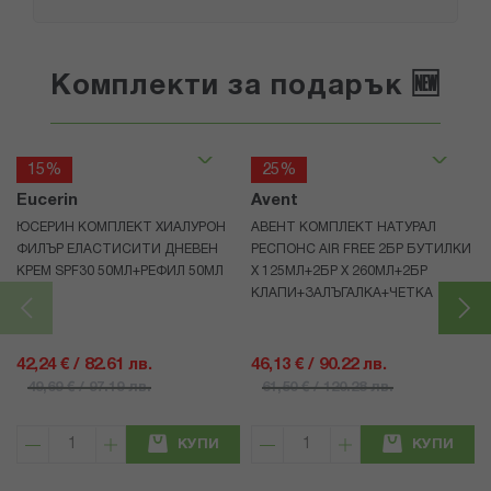
Комплекти за подарък 🆕
15%
25%
Eucerin
Avent
ЮСЕРИН КОМПЛЕКТ ХИАЛУРОН
АВЕНТ КОМПЛЕКТ НАТУРАЛ
ФИЛЪР ЕЛАСТИСИТИ ДНЕВЕН
РЕСПОНС AIR FREE 2БР БУТИЛКИ
КРЕМ SPF30 50МЛ+РЕФИЛ 50МЛ
Х 125МЛ+2БР Х 260МЛ+2БР
КЛАПИ+ЗАЛЪГАЛКА+ЧЕТКА
42,24 € / 82.61 лв.
46,13 € / 90.22 лв.
49,69 € / 97.19 лв.
61,50 € / 120.28 лв.
КУПИ
КУПИ