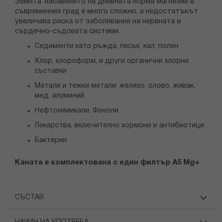
Земята: набавянето на дневната норма магнезий в
съвременния град е много сложно, а недостатъкът
увеличава риска от заболявания на нервната и
сърдечно-съдовата системи.
Седименти като ръжда, пясък, кал, полен
Хлор, хлороформ, и други органични хлорни
съставки
Метали и тежки метали: желязо, олово, живак,
мед, алуминий
Нефтохимикали, Феноли
Лекарства, включително хормони и антибиотици
Бактерии
Каната е комплектована с един филтър А5 Mg+
СЪСТАВ