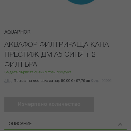
Преминете
AQUAPHOR
към
началото
АКВАФОР ФИЛТРИРАЩА КАНА
на
ПРЕСТИЖ ДМ А5 СИНЯ + 2
галерия
със
ФИЛТЪРА
снимки
Бъдете първият оценил този продукт
Безплатна доставка за над 50.00 € / 97,79 лв.
Код
92995
Изчерпано количество
ОПИСАНИЕ