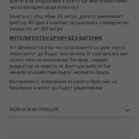
вратата на хладилника, с което ще имате кристално-
чиста охладена вода всеки път.
Каната е с общ обем 2,8 литра, докато сменяемият
филтър A5 (два в комплекта) разполага с невероятен
капацитет от 350 литра.
ИНТЕЛИГЕНТЕН БРОЯЧ БЕЗ БАТЕРИЯ
Устойчивостта и по-чистата планета са цели, които
лесно могат да бъдат постигнати. В тази връзка ние
съзнателно не използваме батерии - нашият
индикатор за живота на филтъра работи без
никакво въздействие върху околната среда.
Материалите, използвани за каната Престиж, са
безопасни и могат да бъдат рециклирани.
ВАЖНА ИНФОРМАЦИЯ