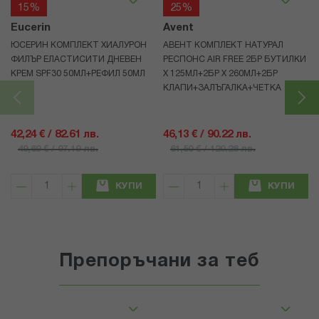
15%
25%
Eucerin
Avent
ЮСЕРИН КОМПЛЕКТ ХИАЛУРОН
АВЕНТ КОМПЛЕКТ НАТУРАЛ
ФИЛЪР ЕЛАСТИСИТИ ДНЕВЕН
РЕСПОНС AIR FREE 2БР БУТИЛКИ
КРЕМ SPF30 50МЛ+РЕФИЛ 50МЛ
Х 125МЛ+2БР Х 260МЛ+2БР
КЛАПИ+ЗАЛЪГАЛКА+ЧЕТКА
42,24 € / 82.61 лв.
46,13 € / 90.22 лв.
49,69 € / 97.19 лв.
61,50 € / 120.28 лв.
КУПИ
КУПИ
Препоръчани за теб