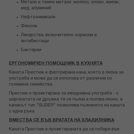
Метали и тежки метали: желязо, олово, живак,
мед, алуминий
Нефтохимикали
Феноли
Лекарства, включително хормони и
антибиотици
Бактерии
ЕРГОНОМИЧЕН ПОМОЩНИК В КУХНЯТА
Каната Престиж е филтрирана кана, която е лесна за
употреба и може да се използва от различни по
големина семейства.
Престиж е проектирана за ежедневна употреба - с
широкатата си дръжка тя се пълни и ползва лесно, а
капакът тип "SLIDER" позволява пълненето на каната
с една ръка.
ВМЕСТВА СЕ ВЪВ ВРАТАТА НА ХЛАДИЛНИКА
Каната Престиж е проектираната да се побере във