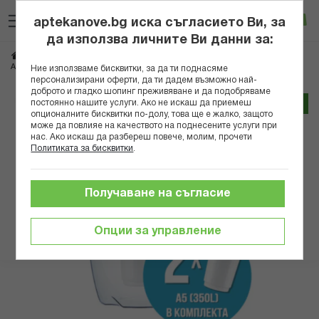
Прескачане
Търсене
Люб
Ко
към
aptekanove.bg иска съгласието Ви, за
съдържанието
Вход
да използва личните Ви данни за:
Начало
Здраве
Пречистване на вода
АКВАФОР ФИЛТРИРАЩА КАНА ПРЕСТИЖ ДМ А5 СИНЯ + 2 ФИЛТЪРА
Ние използваме бисквитки, за да ти поднасяме
персонализирани оферти, да ти дадем възможно най-
доброто и гладко шопинг преживяване и да подобряваме
Преминете
постоянно нашите услуги. Ако не искаш да приемеш
Трайно ниска цена онлайн
към
опционалните бисквитки по-долу, това ще е жалко, защото
може да повлияе на качеството на поднесените услуги при
края
нас. Ако искаш да разбереш повече, молим, прочети
на
Политиката за бисквитки
.
галерията
на
изображенията
Получаване на съгласие
Опции за управление