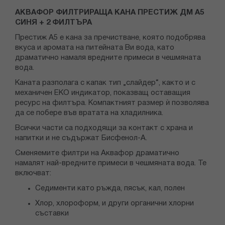
АКВАФОР ФИЛТРИРАЩА КАНА ПРЕСТИЖ ДМ А5
СИНЯ + 2 ФИЛТЪРА
Престиж А5 е кана за пречистване, която подобрява
вкуса и аромата на питейната Ви вода, като
драматично намаля вредните примеси в чешмяната
вода.
Каната разполага с капак тип „слайдер“, както и с
механичен ЕКО индикатор, показващ оставащия
ресурс на филтъра. Компактният размер ѝ позволява
да се побере във вратата на хладилника.
Всички части са подходящи за контакт с храна и
напитки и не съдържат Бисфенол-А.
Сменяемите филтри на Аквафор драматично
намалят най-вредните примеси в чешмяната вода. Те
включват:
Седименти като ръжда, пясък, кал, полен
Хлор, хлороформ, и други органични хлорни
съставки