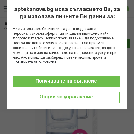
Прескачане
Търсене
Люб
Ко
към
aptekanove.bg иска съгласието Ви, за
съдържанието
Вход
да използва личните Ви данни за:
Начало
Здраве
Пречистване на вода
АКВАФОР СТЪКЛЕНА ФИЛТРИРАЩА КАНА ГЛАС МФП МГ БЯЛА
Ние използваме бисквитки, за да ти поднасяме
персонализирани оферти, да ти дадем възможно най-
доброто и гладко шопинг преживяване и да подобряваме
Преминете
постоянно нашите услуги. Ако не искаш да приемеш
Трайно ниска цена онлайн
към
опционалните бисквитки по-долу, това ще е жалко, защото
може да повлияе на качеството на поднесените услуги при
края
нас. Ако искаш да разбереш повече, молим, прочети
на
Политиката за бисквитки
.
галерията
на
изображенията
Получаване на съгласие
Опции за управление