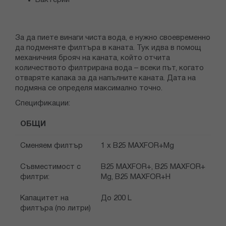
Бактерии
За да пиете винаги чиста вода, е нужно своевременно
да подменяте филтъра в каната. Тук идва в помощ
механичния брояч на каната, който отчита
количеството филтрирана вода – всеки път, когато
отваряте капака за да напълните каната. Дата на
подмяна се определя максимално точно.
Спецификации:
ОБЩИ
Сменяем филтър
1 х B25 MAXFOR+Mg
Съвместимост с
B25 MAXFOR+, B25 MAXFOR+
филтри:
Mg, B25 MAXFOR+H
Капацитет на
До 200 L
филтъра (по литри)