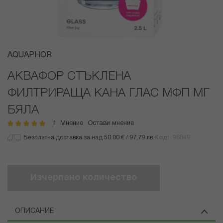
Преминете
AQUAPHOR
към
началото
АКВАФОР СТЪКЛЕНА
на
ФИЛТРИРАЩА КАНА ГЛАС МФП МГ
галерия
със
БЯЛА
снимки
1
Мнение
Остави мнение
рейтинг:
100
100
% of
Безплатна доставка за над 50.00 € / 97,79 лв.
Код
96849
Изчерпано количество
ОПИСАНИЕ