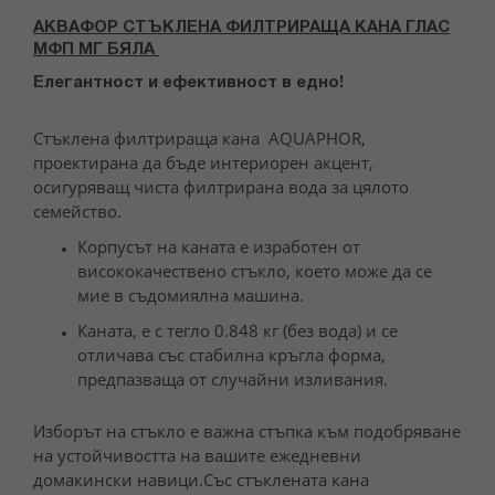
АКВАФОР СТЪКЛЕНА ФИЛТРИРАЩА КАНА ГЛАС
МФП МГ БЯЛА
Елегантност и ефективност в едно!
Стъклена филтрираща кана AQUAPHOR,
проектирана да бъде интериорен акцент,
осигуряващ чиста филтрирана вода за цялото
семейство.
Корпусът на каната е изработен от
висококачествено стъкло, което може да се
мие в съдомиялна машина.
Каната, е с тегло 0.848 кг (без вода) и се
отличава със стабилна кръгла форма,
предпазваща от случайни изливания.
Изборът на стъкло е важна стъпка към подобряване
на устойчивостта на вашите ежедневни
домакински навици.Със стъклената кана