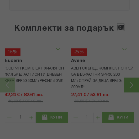
Комплекти за подарък 🆕
15%
25%
Eucerin
Avene
ЮСЕРИН КОМПЛЕКТ ХИАЛУРОН
АВЕН СЛЪНЦЕ КОМПЛЕКТ СПРЕЙ
ФИЛЪР ЕЛАСТИСИТИ ДНЕВЕН
ЗА ВЪЗРАСТНИ SPF30 200
КРЕМ SPF30 50МЛ+РЕФИЛ 50МЛ
МЛ+СПРЕЙ ЗА ДЕЦА SPF50+
200МЛ*
42,24 € / 82.61 лв.
27,41 € / 53.61 лв.
49,69 € / 97.19 лв.
36,55 € / 71.49 лв.
КУПИ
КУПИ