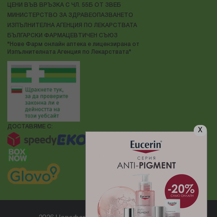
ЦЕНИ ВЪВ ВРЪЗКА С ЧЛ. 55Б ОТ ЗВЕБ
МИНИСТЕРСТВО ЗА ЗДРАВЕОПАЗВАНЕТО
ИЗПЪЛНИТЕЛНА АГЕНЦИЯ ПО ЛЕКАРСТВАТА
БЪЛГАРСКИ ФАРМАЦЕВТИЧЕН СЪЮЗ
"Нове Фарм онлайн аптека е лицензирана от
Изпълнителната Агенция по Лекарствата"
ДОСТАВЯМЕ С:
X