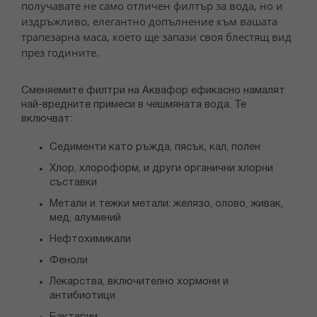
получавате не само отличен филтър за вода, но и
издръжливо, елегантно допълнение към вашата
трапезарна маса, което ще запази своя блестящ вид
през годините.
Сменяемите филтри на Аквафор ефикасно намалят
най-вредните примеси в чешмяната вода. Те
включват:
Седименти като ръжда, пясък, кал, полен
Хлор, хлороформ, и други органични хлорни
съставки
Метали и тежки метали: желязо, олово, живак,
мед, алуминий
Нефтохимикали
Феноли
Лекарства, включително хормони и
антибиотици