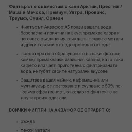
Филтърът е съвместим с кани Арктик, Престиж /
Маша и Мечока, Премиум, Ултра, Прованс,
Триумф, Смайл, Орлеан
Филтърът Аквафор А5 прави вашата вода
безопасна и приятна на вкус: премахва хлора и
неговите съединения, ръждата, тежките метали
и други токсини от водопроводната вода.
Предотвратява образуването на накип (котлен
камък), премахвайки излишния калций, като така
кафето или чаят, приготвена с филтрираната
вода, не губят своите натурални вкусове.
Защитава вашия чайник, кафемашина или
мултикукър от прегряване и счупване с 50% по-
голяма ефективност, отколкото филтрите на
други производители.
ВСИЧКИ ФИЛТРИ НА АКВАФОР СЕ СПРАВЯТ С:
ръжда
тежки метали