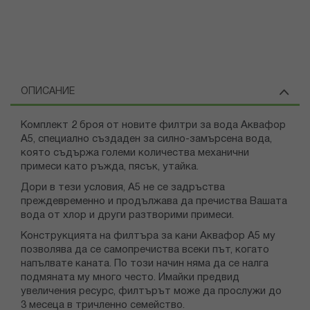
ОПИСАНИЕ
Комплект 2 броя от новите филтри за вода Аквафор
А5, специално създаден за силно-замърсена вода,
която съдържа големи количества механични
примеси като ръжда, пясък, утайка.
Дори в тези условия, А5 не се задръства
преждевременно и продължава да пречиства Вашата
вода от хлор и други разтворими примеси.
Конструкцията на филтъра за кани Аквафор А5 му
позволява да се самопречиства всеки път, когато
напълвате каната. По този начин няма да се налга
подмяната му много често. Имайки предвид
увеличения ресурс, филтърът може да прослужи до
3 месеца в тричленно семейство.