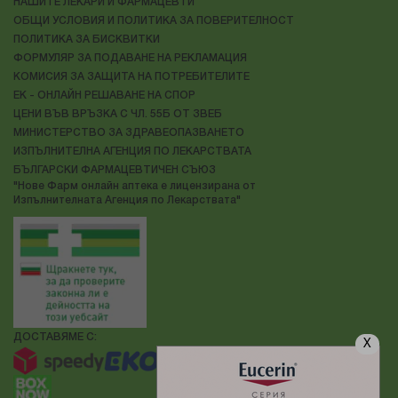
НАШИТЕ ЛЕКАРИ И ФАРМАЦЕВТИ
ОБЩИ УСЛОВИЯ И ПОЛИТИКА ЗА ПОВЕРИТЕЛНОСТ
ПОЛИТИКА ЗА БИСКВИТКИ
ФОРМУЛЯР ЗА ПОДАВАНЕ НА РЕКЛАМАЦИЯ
КОМИСИЯ ЗА ЗАЩИТА НА ПОТРЕБИТЕЛИТЕ
ЕК - ОНЛАЙН РЕШАВАНЕ НА СПОР
ЦЕНИ ВЪВ ВРЪЗКА С ЧЛ. 55Б ОТ ЗВЕБ
МИНИСТЕРСТВО ЗА ЗДРАВЕОПАЗВАНЕТО
ИЗПЪЛНИТЕЛНА АГЕНЦИЯ ПО ЛЕКАРСТВАТА
БЪЛГАРСКИ ФАРМАЦЕВТИЧЕН СЪЮЗ
"Нове Фарм онлайн аптека е лицензирана от
Изпълнителната Агенция по Лекарствата"
ДОСТАВЯМЕ С:
X