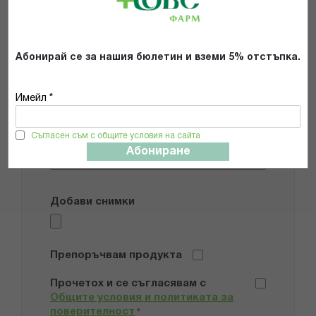
Име
Имейл адрес
Абонирай се за нашия бюлетин и вземи 5% отстъпка.
Имейл *
Мнение
Съгласен съм с общите условия на сайта
Абониране
Добави снимки
Препоръчвам продукта
Прочетох и се съгласявам с
Общите условия и политиката за
поверителност
*