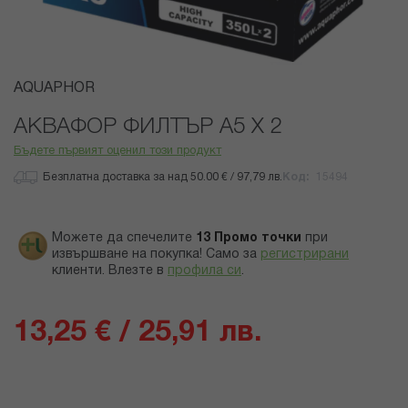
Преминете
AQUAPHOR
към
началото
АКВАФОР ФИЛТЪР А5 Х 2
на
Бъдете първият оценил този продукт
галерия
със
Безплатна доставка за над 50.00 € / 97,79 лв.
Код
15494
снимки
Можете да спечелите
13
Промо точки
при
извършване на покупка! Само за
регистрирани
клиенти.
Влезте в
профила си
.
13,25 € / 25,91 лв.