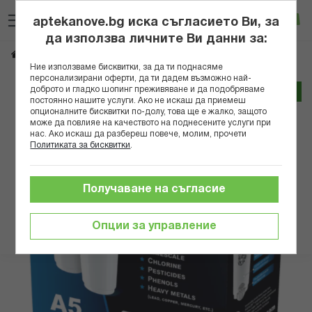
Прескачане
Търсене
Люб
Ко
към
aptekanove.bg иска съгласието Ви, за
съдържанието
Вход
да използва личните Ви данни за:
АКВАФОР ФИЛТЪР А5 Х 2
Начало
Здраве
Пречистване на вода
Ние използваме бисквитки, за да ти поднасяме
персонализирани оферти, да ти дадем възможно най-
Преминете
доброто и гладко шопинг преживяване и да подобряваме
Трайно ниска цена онлайн
постоянно нашите услуги. Ако не искаш да приемеш
към
опционалните бисквитки по-долу, това ще е жалко, защото
края
може да повлияе на качеството на поднесените услуги при
на
нас. Ако искаш да разбереш повече, молим, прочети
галерията
Политиката за бисквитки
.
на
изображенията
Получаване на съгласие
Опции за управление