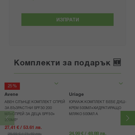
ИЗПРАТИ
Комплекти за подарък 🆕
25%
Avene
Uriage
АВЕН СЛЪНЦЕ КОМПЛЕКТ СПРЕЙ
ЮРИАЖ КОМПЛЕКТ БЕБЕ ДУШ-
ЗА ВЪЗРАСТНИ SPF30 200
КРЕМ 500МЛ+ХИДРАТИРАЩО
МЛ+СПРЕЙ ЗА ДЕЦА SPF50+
МЛЯКО 500МЛ A
200МЛ*
27,41 € / 53.61 лв.
24,99 € / 48.88 лв.
36,55 € / 71.49 лв.