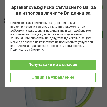
Прескачане
Търсене
Люб
Ко
към
aptekanove.bg иска съгласието Ви, за
съдържанието
Вход
да използва личните Ви данни за:
Начало
Здраве
Пречистване на вода
АКВАФОР ДЖАСПЪР МФП ЗЕЛЕНА КАНА
Ние използваме бисквитки, за да ти поднасяме
персонализирани оферти, да ти дадем възможно най-
доброто и гладко шопинг преживяване и да подобряваме
Преминете
постоянно нашите услуги. Ако не искаш да приемеш
Трайно ниска цена онлайн
към
опционалните бисквитки по-долу, това ще е жалко, защото
може да повлияе на качеството на поднесените услуги при
края
нас. Ако искаш да разбереш повече, молим, прочети
на
Политиката за бисквитки
.
галерията
на
изображенията
Получаване на съгласие
Опции за управление