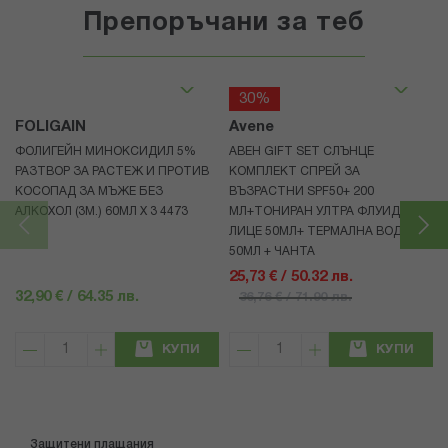
Препоръчани за теб
30%
FOLIGAIN
Avene
ФОЛИГЕЙН МИНОКСИДИЛ 5%
АВЕН GIFT SET СЛЪНЦЕ
РАЗТВОР ЗА РАСТЕЖ И ПРОТИВ
КОМПЛЕКТ СПРЕЙ ЗА
КОСОПАД ЗА МЪЖЕ БЕЗ
ВЪЗРАСТНИ SPF50+ 200
АЛКОХОЛ (3М.) 60МЛ X 3 4473
МЛ+ТОНИРАН УЛТРА ФЛУИД ЗА
ЛИЦЕ 50МЛ+ ТЕРМАЛНА ВОДА
50МЛ + ЧАНТА
25,73 € / 50.32 лв.
32,90 € / 64.35 лв.
36,76 € / 71.90 лв.
КУПИ
КУПИ
Защитени плащания