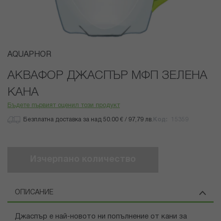
Преминете
AQUAPHOR
към
началото
АКВАФОР ДЖАСПЪР МФП ЗЕЛЕНА
на
КАНА
галерия
със
Бъдете първият оценил този продукт
снимки
Безплатна доставка за над 50.00 € / 97,79 лв.
Код
15359
Изчерпано количество
ОПИСАНИЕ
Джаспър е най-новото ни попълнение от кани за