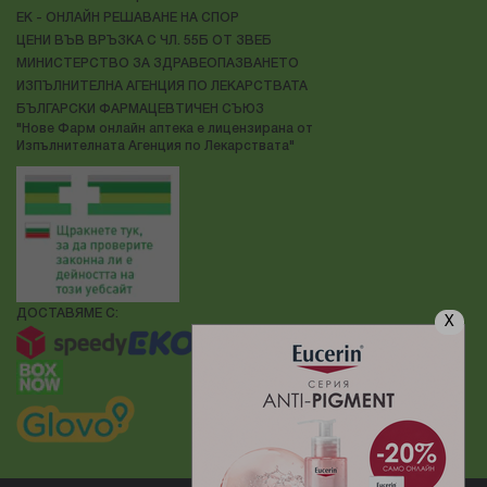
ЕК - ОНЛАЙН РЕШАВАНЕ НА СПОР
ЦЕНИ ВЪВ ВРЪЗКА С ЧЛ. 55Б ОТ ЗВЕБ
МИНИСТЕРСТВО ЗА ЗДРАВЕОПАЗВАНЕТО
ИЗПЪЛНИТЕЛНА АГЕНЦИЯ ПО ЛЕКАРСТВАТА
БЪЛГАРСКИ ФАРМАЦЕВТИЧЕН СЪЮЗ
"Нове Фарм онлайн аптека е лицензирана от
Изпълнителната Агенция по Лекарствата"
ДОСТАВЯМЕ С:
X