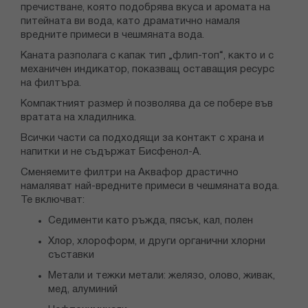
пречистване, която подобрява вкуса и аромата на
питейната ви вода, като драматично намаля
вредните примеси в чешмяната вода.
Каната разполага с капак тип „флип-топ“, както и с
механичен индикатор, показващ оставащия ресурс
на филтъра.
Компактният размер ѝ позволява да се побере във
вратата на хладилника.
Всички части са подходящи за контакт с храна и
напитки и не съдържат Бисфенол-А.
Сменяемите филтри на Аквафор драстично
намаляват най-вредните примеси в чешмяната вода.
Те включват:
Седименти като ръжда, пясък, кал, полен
Хлор, хлороформ, и други органични хлорни
съставки
Метали и тежки метали: желязо, олово, живак,
мед, алуминий