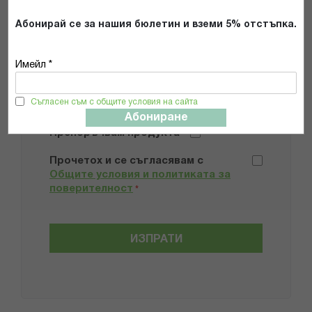
Абонирай се за нашия бюлетин и вземи 5% отстъпка.
Имейл *
Добави снимки
Съгласен съм с общите условия на сайта
Абониране
Препоръчвам продукта
Прочетох и се съгласявам с
Общите условия и политиката за
поверителност
*
ИЗПРАТИ