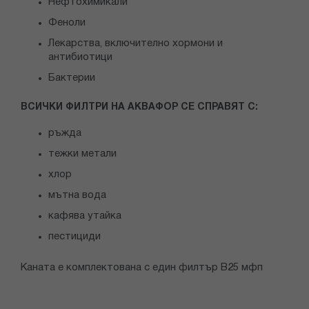
Нефтохимикали
Феноли
Лекарства, включително хормони и
антибиотици
Бактерии
ВСИЧКИ ФИЛТРИ НА АКВАФОР СЕ СПРАВЯТ С:
ръжда
тежки метали
хлор
мътна вода
кафява утайка
пестициди
Каната е комплектована с един филтър B25 мфп