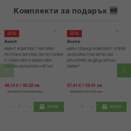
Комплекти за подарък 🆕
25%
25%
Avent
Avene
АВЕНТ КОМПЛЕКТ НАТУРАЛ
АВЕН СЛЪНЦЕ КОМПЛЕКТ СПРЕЙ
РЕСПОНС AIR FREE 2БР БУТИЛКИ
ЗА ВЪЗРАСТНИ SPF30 200
Х 125МЛ+2БР Х 260МЛ+2БР
МЛ+СПРЕЙ ЗА ДЕЦА SPF50+
КЛАПИ+ЗАЛЪГАЛКА+ЧЕТКА
200МЛ*
46,13 € / 90.22 лв.
27,41 € / 53.61 лв.
61,50 € / 120.28 лв.
36,55 € / 71.49 лв.
КУПИ
КУПИ