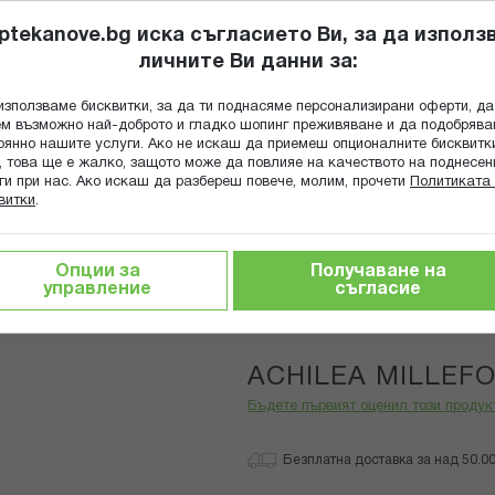
ptekanove.bg иска съгласието Ви, за да използ
личните Ви данни за:
ПОПИТАЙ Ф
използваме бисквитки, за да ти поднасяме персонализирани оферти, да
Търсене
м възможно най-доброто и гладко шопинг преживяване и да подобряв
оянно нашите услуги. Ако не искаш да приемеш опционалните бисквитк
КА
ГРИЖА ЗА МАЙКАТА И ДЕТЕТО
ХРАНИТЕЛНИ ДОБАВКИ
, това ще е жалко, защото може да повлияе на качеството на поднесен
ги при нас. Ако искаш да разбереш повече, молим, прочети
Политиката 
витки
.
ACHILEA MILLEFOLIUM 5CH
Опции за
Получаване на
управление
съгласие
Boiron
ACHILEA MILLEF
Бъдете първият оценил този продук
Безплатна доставка за над 50.00 