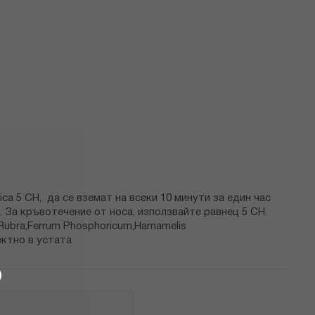
ca 5 CH, да се вземат на всеки 10 минути за един час
. За кръвотечение от носа, използвайте равнец 5 CH.
 Rubra,Ferrum Phosphoricum,Hamamelis
ректно в устата