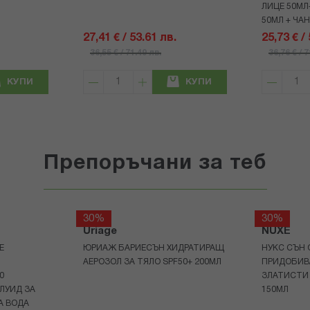
ЛИЦЕ 50МЛ
50МЛ + ЧА
27,41 € / 53.61 лв.
25,73 € /
36,55 € / 71.49 лв.
36,76 € / 
КУПИ
КУПИ
Препоръчани за теб
30%
30%
Uriage
NUXE
Е
ЮРИАЖ БАРИЕСЪН ХИДРАТИРАЩ
НУКС СЪН 
АЕРОЗОЛ ЗА ТЯЛО SPF50+ 200МЛ
ПРИДОБИВ
0
ЗЛАТИСТИ
ЛУИД ЗА
150МЛ
А ВОДА