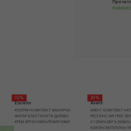
Прочето
повери
15%
25%
Eucerin
Avent
ЮСЕРИН КОМПЛЕКТ ХИАЛУРОН
АВЕНТ КОМПЛЕКТ НАТ
ФИЛЪР ЕЛАСТИСИТИ ДНЕВЕН
РЕСПОНС AIR FREE 2Б
КРЕМ SPF30 50МЛ+РЕФИЛ 50МЛ
Х 125МЛ+2БР Х 260МЛ
КЛАПИ+ЗАЛЪГАЛКА+Ч