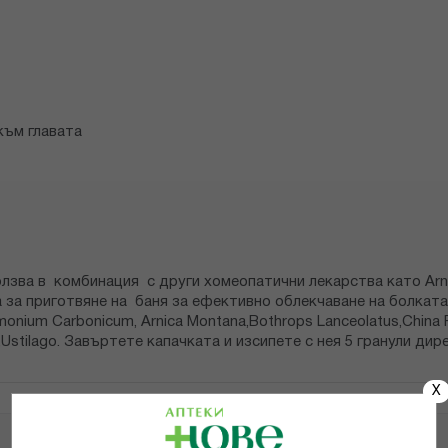
към главата
ползва в комбинация с други хомеопатични лекарства като Arni
а за приготвяне на баня за ефективно облекчаване на болката
onium Carbonicum, Arnica Montana,Bothrops Lanceolatus,China
um,Ustilago. Завъртете капачката и изсипете с нея 5 гранули ди
X