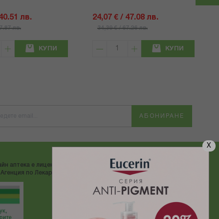
 40.51 лв.
24,07 € / 47.08 лв.
57.87 лв.
34,39 € / 67.26 лв.
КУПИ
КУПИ
АБОНИРАНЕ
X
йн аптека е лицензирана от
ДОСТАВЯМЕ С:
Агенция по Лекарствата"