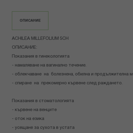
към
началото
на
ОПИСАНИЕ
галерия
със
снимки
ACHILEA MILLEFOLIUM 5CH
ОПИСАНИЕ:
Показания в гинекологията
- намаляване на вагинално течение.
- облекчаване на болезнена, обилна и продължителна м
- спиране на прекомерно кървене след раждането.
Показания в стоматологията
- кървене на венците
- оток на езика
- усещане за сухота в устата