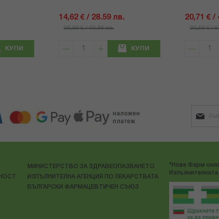
14,62 € / 28.59 лв.
20,71 € /
20,89 € / 40.86 лв.
29,59 € / 
КУПИ
КУПИ
"Нове Фарм онла
МИНИСТЕРСТВО ЗА ЗДРАВЕОПАЗВАНЕТО
Изпълнителната 
ЛНОСТ
ИЗПЪЛНИТЕЛНА АГЕНЦИЯ ПО ЛЕКАРСТВАТА
БЪЛГАРСКИ ФАРМАЦЕВТИЧЕН СЪЮЗ