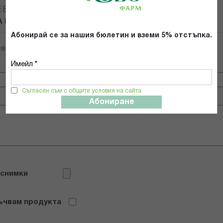
Е ВАШЕТО МНЕНИЕ ЗА:
A MILLEFOLIUM 5CH
Абонирай се за нашия бюлетин и вземи 5% отстъпка.
Имейл *
Имейл адрес
Съгласен съм с общите условия на сайта
Абониране
 снимки
ъчвам продукта