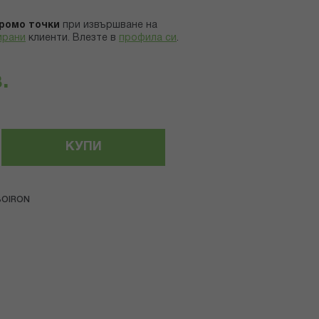
ромо точки
при извършване на
ирани
клиенти.
Влезте в
профила си
.
.
КУПИ
BOIRON