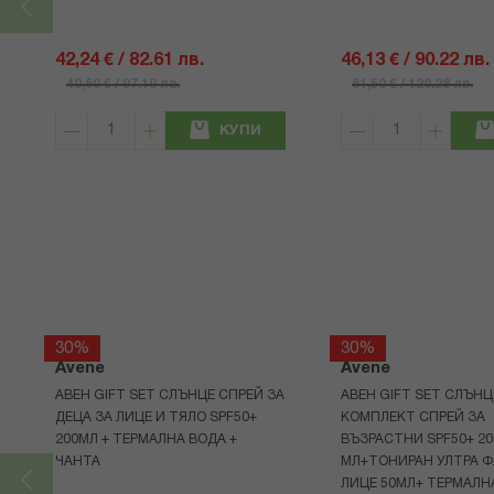
42,24 € / 82.61 лв.
46,13 € / 90.22 лв.
49,69 € / 97.19 лв.
61,50 € / 120.28 лв.
КУПИ
30%
30%
Avene
Avene
АВЕН GIFT SET СЛЪНЦЕ СПРЕЙ ЗА
АВЕН GIFT SET СЛЪНЦ
ДЕЦА ЗА ЛИЦЕ И ТЯЛО SPF50+
КОМПЛЕКТ СПРЕЙ ЗА
200МЛ + ТЕРМАЛНА ВОДА +
ВЪЗРАСТНИ SPF50+ 20
ЧАНТА
МЛ+ТОНИРАН УЛТРА Ф
ЛИЦЕ 50МЛ+ ТЕРМАЛН