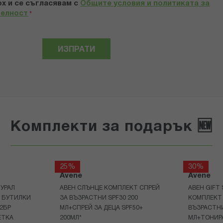
х и се съгласявам с
Общите условия и политиката за
телност
*
ИЗПРАТИ
Комплекти за подарък 🆕
25%
30%
Avene
Avene
УРАЛ
АВЕН СЛЪНЦЕ КОМПЛЕКТ СПРЕЙ
АВЕН GIFT
Р БУТИЛКИ
ЗА ВЪЗРАСТНИ SPF30 200
КОМПЛЕКТ 
+2БР
МЛ+СПРЕЙ ЗА ДЕЦА SPF50+
ВЪЗРАСТНИ
ЕТКА
200МЛ*
МЛ+ТОНИРА