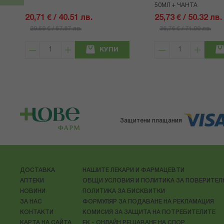
50МЛ + ЧАНТА
20,71 € / 40.51 лв.
25,73 € / 50.32 лв.
29,59 € / 57.87 лв.
36,76 € / 71.90 лв.
КУПИ
Защитени плащания
ДОСТАВКА
НАШИТЕ ЛЕКАРИ И ФАРМАЦЕВТИ
АПТЕКИ
ОБЩИ УСЛОВИЯ И ПОЛИТИКА ЗА ПОВЕРИТЕ
НОВИНИ
ПОЛИТИКА ЗА БИСКВИТКИ
ЗА НАС
ФОРМУЛЯР ЗА ПОДАВАНЕ НА РЕКЛАМАЦИЯ
КОНТАКТИ
КОМИСИЯ ЗА ЗАЩИТА НА ПОТРЕБИТЕЛИТЕ
КАРТА НА САЙТА
ЕК - ОНЛАЙН РЕШАВАНЕ НА СПОР