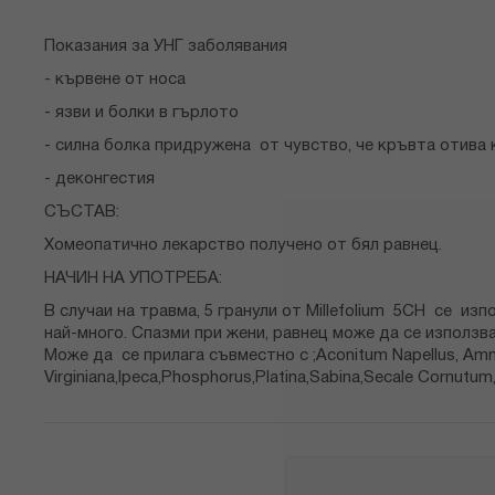
Показания за УНГ заболявания
- кървене от носа
- язви и болки в гърлото
- силна болка придружена от чувство, че кръвта отива 
- деконгестия
СЪСТАВ:
Хомеопатично лекарство получено от бял равнец.
НАЧИН НА УПОТРЕБА:
В случаи на травма, 5 гранули от Millefolium 5CH се из
най-много. Спазми при жени, равнец може да се използв
Може да се прилага съвместно с ;Aconitum Napellus, Amm
Virginiana,Ipeca,Phosphorus,Platina,Sabina,Secale Cornut