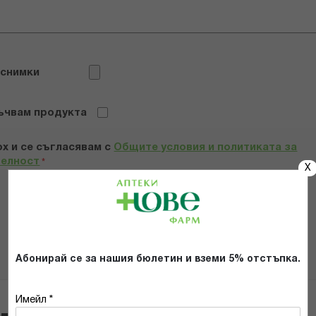
 снимки
ъчвам продукта
х и се съгласявам с
Общите условия и политиката за
телност
*
X
ИЗПРАТИ
Абонирай се за нашия бюлетин и вземи 5% отстъпка.
Имейл *