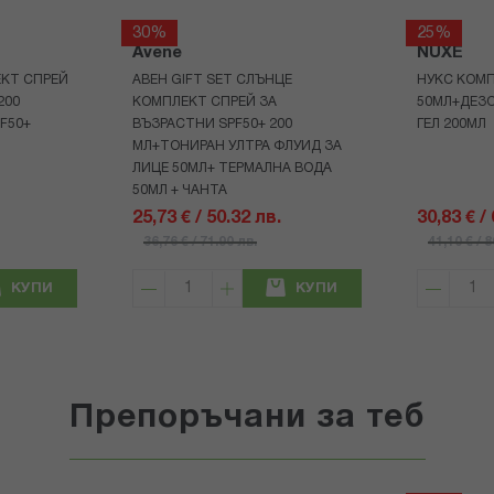
30%
25%
Avene
NUXE
КТ СПРЕЙ
АВЕН GIFT SET СЛЪНЦЕ
НУКС КОМП
200
КОМПЛЕКТ СПРЕЙ ЗА
50МЛ+ДЕЗ
F50+
ВЪЗРАСТНИ SPF50+ 200
ГЕЛ 200МЛ
МЛ+ТОНИРАН УЛТРА ФЛУИД ЗА
ЛИЦЕ 50МЛ+ ТЕРМАЛНА ВОДА
50МЛ + ЧАНТА
25,73 € / 50.32 лв.
30,83 € /
36,76 € / 71.90 лв.
41,10 € / 
КУПИ
КУПИ
Препоръчани за теб