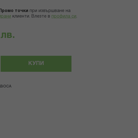
Промо точки
при извършване на
ирани
клиенти.
Влезте в
профила си
.
 лв.
КУПИ
ABOCA