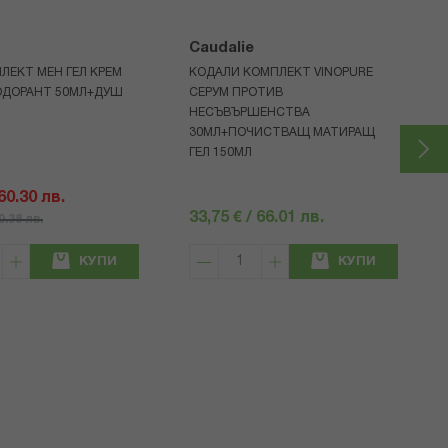
Caudalie
ЛЕКТ МЕН ГЕЛ КРЕМ
КОДАЛИ КОМПЛЕКТ VINOPURE
ОДОРАНТ 50МЛ+ДУШ
СЕРУМ ПРОТИВ
НЕСЪВЪРШЕНСТВА
30МЛ+ПОЧИСТВАЩ МАТИРАЩ
ГЕЛ 150МЛ
 60.30 лв.
33,75 € / 66.01 лв.
80.38 лв.
КУПИ
КУПИ