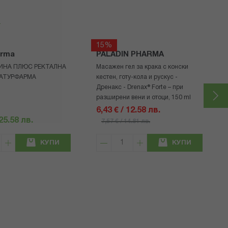
я
15%
arma
PALADIN PHARMA
ИНА ПЛЮС РЕКТАЛНА
Масажен гел за крака с конски
НАТУРФАРМА
кестен, готу-кола и рускус -
Дренакс - Drenax® Forte – при
разширени вени и отоци, 150 ml
6,43 € / 12.58 лв.
 25.58 лв.
7,57 € / 14.81 лв.
КУПИ
КУПИ