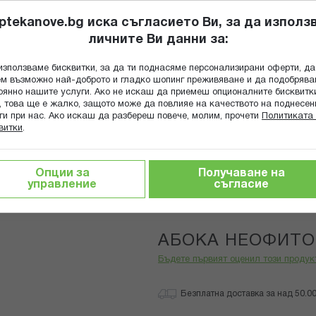
ptekanove.bg иска съгласието Ви, за да използ
личните Ви данни за:
ПОПИТАЙ Ф
използваме бисквитки, за да ти поднасяме персонализирани оферти, да
Търсене
м възможно най-доброто и гладко шопинг преживяване и да подобряв
оянно нашите услуги. Ако не искаш да приемеш опционалните бисквитк
КА
ГРИЖА ЗА МАЙКАТА И ДЕТЕТО
ХРАНИТЕЛНИ ДОБАВКИ
, това ще е жалко, защото може да повлияе на качеството на поднесен
ги при нас. Ако искаш да разбереш повече, молим, прочети
Политиката 
витки
.
КА НЕОФИТОРОИД КРЕМ 40 МЛ
Опции за
Получаване на
управление
съгласие
Aboca
АБОКА НЕОФИТО
Бъдете първият оценил този продук
Безплатна доставка за над 50.00 