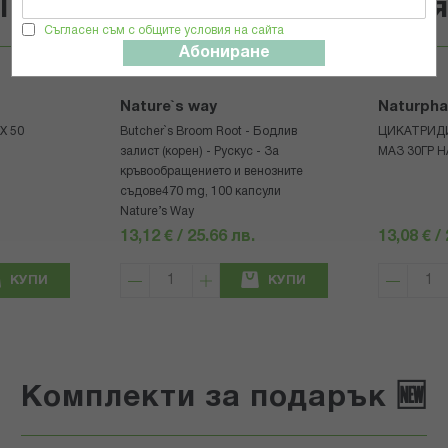
Популярни в тази категори
Съгласен съм с общите условия на сайта
Абониране
Nature`s way
Naturph
Х 50
Butcher`s Broom Root - Бодлив
ЦИКАТРИД
залист (корен) - Рускус - За
МАЗ 30ГР 
кръвообращението и венозните
съдове470 mg, 100 капсули
Nature’s Way
13,12 € / 25.66 лв.
13,08 € /
КУПИ
КУПИ
Комплекти за подарък 🆕