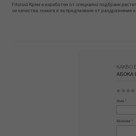
снимки
Fitoroid Крем е изработен от специално подбрани рас
си качества, помага и за предпазване от раздразнение 
КАКВО 
АБОКА 
1
2
3
4
5
star
stars
stars
stars
stars
Име
Мнение