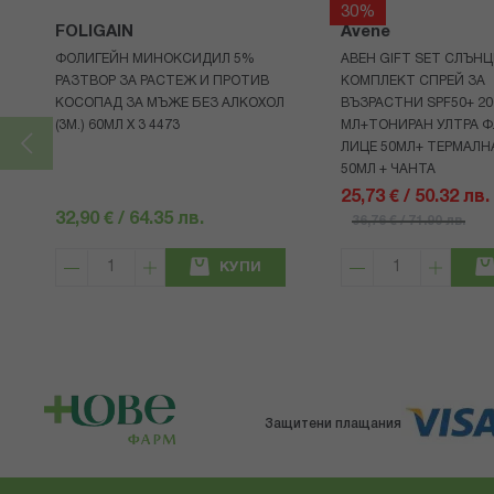
30%
FOLIGAIN
Avene
ФОЛИГЕЙН МИНОКСИДИЛ 5%
АВЕН GIFT SET СЛЪНЦ
РАЗТВОР ЗА РАСТЕЖ И ПРОТИВ
КОМПЛЕКТ СПРЕЙ ЗА
КОСОПАД ЗА МЪЖЕ БЕЗ АЛКОХОЛ
ВЪЗРАСТНИ SPF50+ 20
(3М.) 60МЛ X 3 4473
МЛ+ТОНИРАН УЛТРА Ф
ЛИЦЕ 50МЛ+ ТЕРМАЛН
50МЛ + ЧАНТА
25,73 € / 50.32 лв.
32,90 € / 64.35 лв.
36,76 € / 71.90 лв.
КУПИ
Защитени плащания