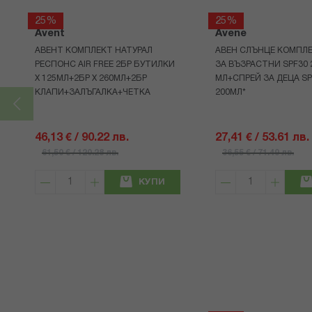
25%
25%
Avent
Avene
АВЕНТ КОМПЛЕКТ НАТУРАЛ
АВЕН СЛЪНЦЕ КОМПЛЕ
РЕСПОНС AIR FREE 2БР БУТИЛКИ
ЗА ВЪЗРАСТНИ SPF30 
Х 125МЛ+2БР Х 260МЛ+2БР
МЛ+СПРЕЙ ЗА ДЕЦА SP
КЛАПИ+ЗАЛЪГАЛКА+ЧЕТКА
200МЛ*
46,13 € / 90.22 лв.
27,41 € / 53.61 лв.
61,50 € / 120.28 лв.
36,55 € / 71.49 лв.
КУПИ