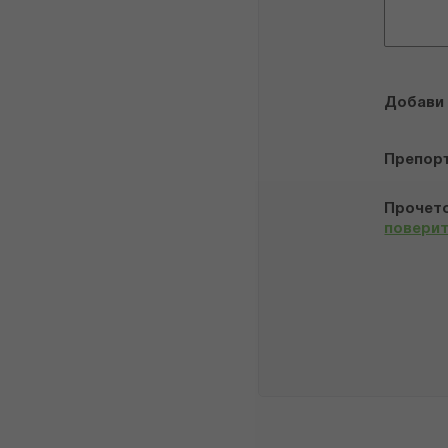
Добави
Препор
Прочето
повери