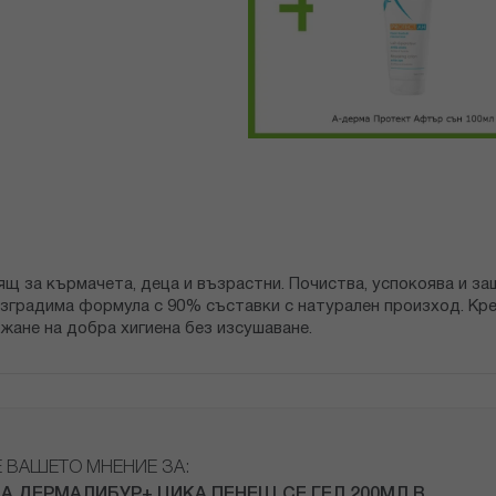
дящ за кърмачета, деца и възрастни. Почиства, успокоява и з
азградима формула с 90% съставки с натурален произход. Кре
жане на добра хигиена без изсушаване.
Е ВАШЕТО МНЕНИЕ ЗА:
А ДЕРМАЛИБУР+ ЦИКА ПЕНЕЩ СЕ ГЕЛ 200МЛ В