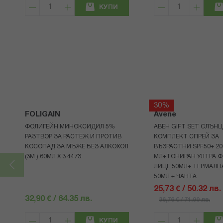
КУПИ
30%
FOLIGAIN
Avene
ФОЛИГЕЙН МИНОКСИДИЛ 5%
АВЕН GIFT SET СЛЪНЦ
РАЗТВОР ЗА РАСТЕЖ И ПРОТИВ
КОМПЛЕКТ СПРЕЙ ЗА
КОСОПАД ЗА МЪЖЕ БЕЗ АЛКОХОЛ
ВЪЗРАСТНИ SPF50+ 20
(3М.) 60МЛ X 3 4473
МЛ+ТОНИРАН УЛТРА Ф
ЛИЦЕ 50МЛ+ ТЕРМАЛН
50МЛ + ЧАНТА
25,73 € / 50.32 лв.
32,90 € / 64.35 лв.
36,76 € / 71.90 лв.
КУПИ