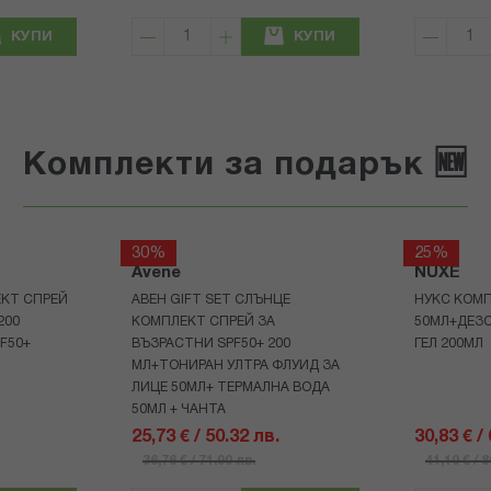
КУПИ
КУПИ
Комплекти за подарък 🆕
30%
25%
Avene
NUXE
КТ СПРЕЙ
АВЕН GIFT SET СЛЪНЦЕ
НУКС КОМП
200
КОМПЛЕКТ СПРЕЙ ЗА
50МЛ+ДЕЗ
F50+
ВЪЗРАСТНИ SPF50+ 200
ГЕЛ 200МЛ
МЛ+ТОНИРАН УЛТРА ФЛУИД ЗА
ЛИЦЕ 50МЛ+ ТЕРМАЛНА ВОДА
50МЛ + ЧАНТА
25,73 € / 50.32 лв.
30,83 € /
36,76 € / 71.90 лв.
41,10 € / 