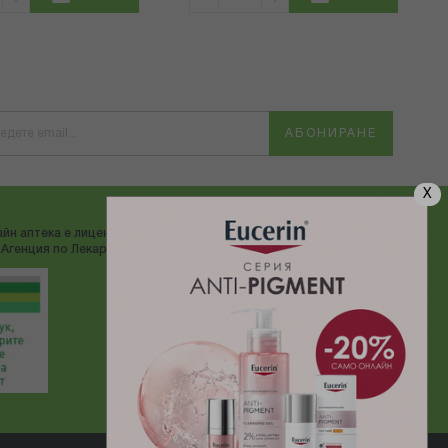
АБОНИРАНЕ
X
йн аптека е лицензирана от
ДОСТАВЯМЕ С:
Агенция по Лекарствата"