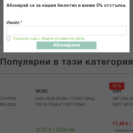
Абонирай се за нашия бюлетин и вземи 5% отстъпка.
ИЗПРАТИ
Имейл *
Съгласен съм с общите условия на сайта
Абониране
Популярни в тази категори
35%
NUXE
SVR
ГЕЛ КРЕМ
НУКС REVE DE MIEL ПОЧИСТВАЩ
СВР СЪН С
0МЛ+ДУШ
ГЕЛ ЗА ЛИЦЕ И ТЯЛО 750МЛ
ЛАЙТ SPF50
17,49 € /
27,07 € / 52.94 лв.
26,90 € / 