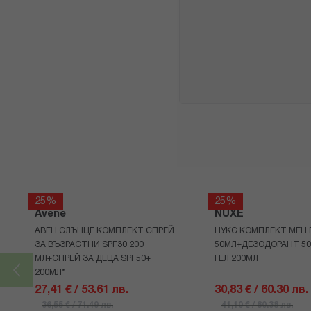
25%
25%
Avene
NUXE
АВЕН СЛЪНЦЕ КОМПЛЕКТ СПРЕЙ
НУКС КОМПЛЕКТ МЕН 
ЗА ВЪЗРАСТНИ SPF30 200
50МЛ+ДЕЗОДОРАНТ 5
МЛ+СПРЕЙ ЗА ДЕЦА SPF50+
ГЕЛ 200МЛ
200МЛ*
27,41 € / 53.61 лв.
30,83 € / 60.30 лв.
36,55 € / 71.49 лв.
41,10 € / 80.38 лв.