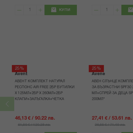
КУПИ
25%
25%
Avent
Avene
АВЕНТ КОМПЛЕКТ НАТУРАЛ
АВЕН СЛЪНЦЕ КОМПЛЕ
РЕСПОНС AIR FREE 2БР БУТИЛКИ
ЗА ВЪЗРАСТНИ SPF30 
Х 125МЛ+2БР Х 260МЛ+2БР
МЛ+СПРЕЙ ЗА ДЕЦА SP
КЛАПИ+ЗАЛЪГАЛКА+ЧЕТКА
200МЛ*
46,13 € / 90.22 лв.
27,41 € / 53.61 лв.
61,50 € / 120.28 лв.
36,55 € / 71.49 лв.