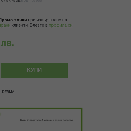
€ / 97,79 лв.
Код
37968
Промо точки
при извършване на
ирани
клиенти.
Влезте в
профила си
.
 лв.
КУПИ
A-DERMA