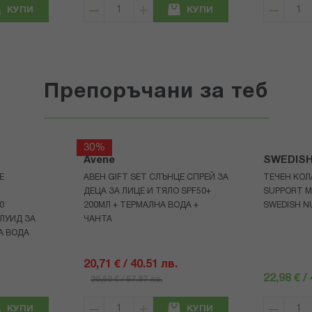
КУПИ
КУПИ
Препоръчани за теб
30%
Avene
SWEDIS
Е
АВЕН GIFT SET СЛЪНЦЕ СПРЕЙ ЗА
ТЕЧЕН КОЛ
ДЕЦА ЗА ЛИЦЕ И ТЯЛО SPF50+
SUPPORT M
0
200МЛ + ТЕРМАЛНА ВОДА +
SWEDISH N
ЛУИД ЗА
ЧАНТА
А ВОДА
20,71 € / 40.51 лв.
22,98 € /
29,59 € / 57.87 лв.
КУПИ
КУПИ