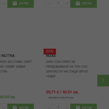
КУПИ
КУПИ
30%
H NUTRA
NUXE
АГЕН ЗА СТАВИ JOINT
НУКС СЪН ОЛИО ЗА
AX 1200МГ 500МЛ
ПРИДОБИВАНЕ НА ТЕН СЪС
UTRA
ЗЛАТИСТИ ЧАСТИЦИ SPF30
150МЛ
20,71 € / 40.51 лв.
 44.94 лв.
29,59 € / 57.87 лв.
КУПИ
КУПИ