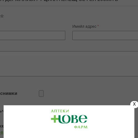
Имейл адрес
 снимки
X
ъчвам продукта
х и се съгласявам с
Общите условия и политиката за
телност
*