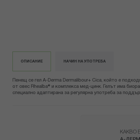
снимки
ОПИСАНИЕ
НАЧИН НА УПОТРЕБА
Пенещ се гел A-Derma Dermalibour+ Cica, който е подхо
от овес Rhealba® и комплекса мед-цинк. Гелът има биор
специално адаптирана за регулярна употреба за поддър
КАКВО 
А-ДЕРМ