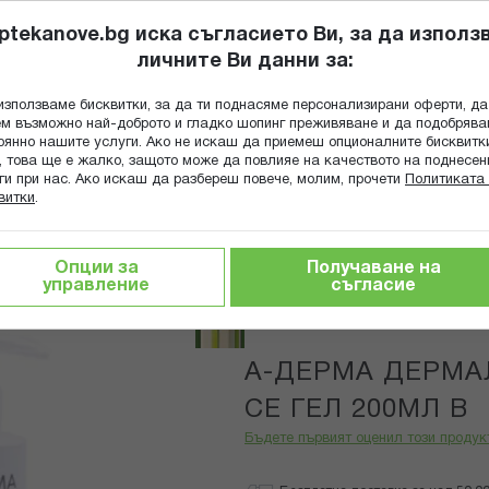
ptekanove.bg иска съгласието Ви, за да използ
личните Ви данни за:
ПОПИТАЙ Ф
използваме бисквитки, за да ти поднасяме персонализирани оферти, да
Търсене
м възможно най-доброто и гладко шопинг преживяване и да подобряв
оянно нашите услуги. Ако не искаш да приемеш опционалните бисквитк
КА
ГРИЖА ЗА МАЙКАТА И ДЕТЕТО
ХРАНИТЕЛНИ ДОБАВКИ
, това ще е жалко, защото може да повлияе на качеството на поднесен
ги при нас. Ако искаш да разбереш повече, молим, прочети
Политиката 
витки
.
тика за тяло
А-ДЕРМА ДЕРМАЛИБУР+ ЦИКА ПЕНЕЩ СЕ Г
Опции за
Получаване на
управление
съгласие
A-Derma
А-ДЕРМА ДЕРМА
СЕ ГЕЛ 200МЛ В
Бъдете първият оценил този продук