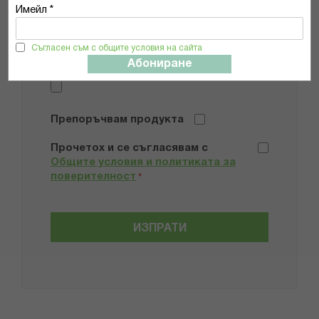
Имейл *
Съгласен съм с общите условия на сайта
Абониране
Добави снимки
Препоръчвам продукта
Прочетох и се съгласявам с
Общите условия и политиката за
поверителност
*
ИЗПРАТИ