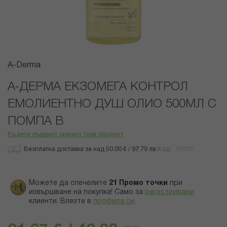
Преминете
A-Derma
към
началото
А-ДЕРМА ЕКЗОМЕГА КОНТРОЛ
на
ЕМОЛИЕНТНО ДУШ ОЛИО 500МЛ С
галерия
със
ПОМПА В
снимки
Бъдете първият оценил този продукт
Безплатна доставка за над 50.00 € / 97,79 лв.
Код
97090
Можете да спечелите
21
Промо точки
при
извършване на покупка! Само за
регистрирани
клиенти.
Влезте в
профила си
.