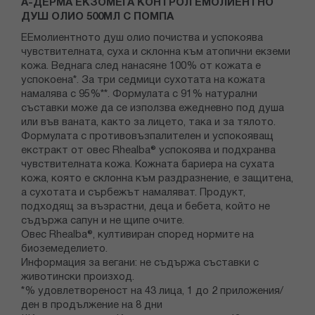
А-ДЕРМА ЕКЗОМЕГА КОНТРОЛ ЕМОЛИЕНТНО
ДУШ ОЛИО 500МЛ С ПОМПА
ЕЕмолиентното душ олио почиства и успокоява
чувствителната, суха и склонна към атопични екземи
кожа. Веднага след нанасяне 100% от кожата е
успокоена*. За три седмици сухотата на кожата
намалява с 95%**. Формулата с 91% натурални
съставки може да се използва ежедневно под душа
или във ваната, както за лицето, така и за тялото.
Формулата с противовъзпалителен и успокояващ
екстракт от овес Rhealba® успокоява и подхранва
чувствителната кожа. Кожната бариера на сухата
кожа, която е склонна към раздразнение, е защитена,
а сухотата и сърбежът намаляват. Продукт,
подходящ за възрастни, деца и бебета, който не
съдържа сапун и не щипе очите.
Овес Rhealba®, култивиран според нормите на
биоземеделието.
Информация за вегани: не съдържа съставки с
животински произход.
*% удовлетвореност на 43 лица, 1 до 2 приложения/
ден в продължение на 8 дни