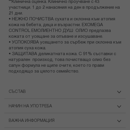
**Клинична оценка. Клинично проучване с 43
участници. 1 до 2 нанасяния на ден в продължение на
21 дни.
• НЕЖНО ПОЧИСТВА сухата и склонна към атопия
кожа на бебета, деца и възрастни. EXOMEGA
CONTROL ЕМОЛИЕНТНО ДУШ ОЛИО предпазва
кожата от усещане за опъване и изсушаване.
• УСПОКОЯВА усещането за сърбеж при склонна към
атопия суха кожа.
• ЗАЩИТАВА деликатната кожа. С 91% съставки с
натурален произход, това почистващо олио без
сапун формула не щипе очите, което го прави
подходящо за цялото семейство.
СЪСТАВ
НАЧИН НА УПОТРЕБА
ВАЖНА ИНФОРМАЦИЯ