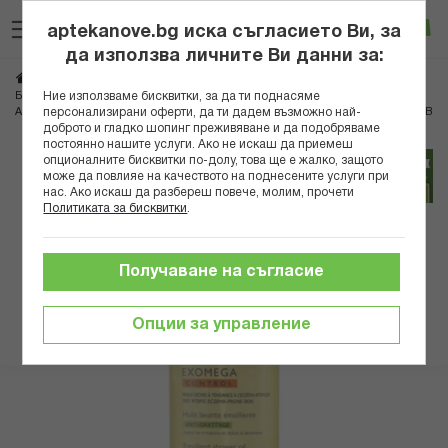
Прескачане
Търсене
Люб
Ко
към
aptekanove.bg иска съгласието Ви, за
съдържанието
Вход
да използва личните Ви данни за:
Начало
Грижа за майката и детето
Бебешка козметика
Ние използваме бисквитки, за да ти поднасяме
Бебешки душ гелове
персонализирани оферти, да ти дадем възможно най-
А-ДЕРМА ЕКЗОМЕГА КОНТРОЛ ЕМОЛИЕНТНО ДУШ ОЛИО 500МЛ С ПОМПА В
доброто и гладко шопинг преживяване и да подобряваме
постоянно нашите услуги. Ако не искаш да приемеш
Преминете
опционалните бисквитки по-долу, това ще е жалко, защото
може да повлияе на качеството на поднесените услуги при
към
нас. Ако искаш да разбереш повече, молим, прочети
края
Политиката за бисквитки
.
на
галерията
на
Получаване на съгласие
изображенията
Опции за управление