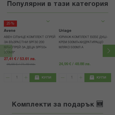
Популярни в тази категория
25%
Avene
Uriage
АВЕН СЛЪНЦЕ КОМПЛЕКТ СПРЕЙ
ЮРИАЖ КОМПЛЕКТ БЕБЕ ДУШ-
ЗА ВЪЗРАСТНИ SPF30 200
КРЕМ 500МЛ+ХИДРАТИРАЩО
МЛ+СПРЕЙ ЗА ДЕЦА SPF50+
МЛЯКО 500МЛ A
200МЛ*
27,41 € / 53.61 лв.
24,99 € / 48.88 лв.
36,55 € / 71.49 лв.
КУПИ
КУПИ
Комплекти за подарък 🆕