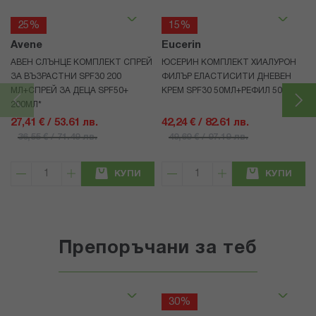
25%
15%
Avene
Eucerin
АВЕН СЛЪНЦЕ КОМПЛЕКТ СПРЕЙ
ЮСЕРИН КОМПЛЕКТ ХИАЛУРОН
ЗА ВЪЗРАСТНИ SPF30 200
ФИЛЪР ЕЛАСТИСИТИ ДНЕВЕН
МЛ+СПРЕЙ ЗА ДЕЦА SPF50+
КРЕМ SPF30 50МЛ+РЕФИЛ 50МЛ
200МЛ*
27,41 € / 53.61 лв.
42,24 € / 82.61 лв.
36,55 € / 71.49 лв.
49,69 € / 97.19 лв.
КУПИ
КУПИ
Препоръчани за теб
30%