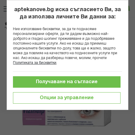
Прескачане
Търсене
Люб
Ко
към
aptekanove.bg иска съгласието Ви, за
съдържанието
Вход
да използва личните Ви данни за:
Начало
Здраве
Очи, уши, нос, гърло
*ВИЗИХЕЛП УНГВЕНТ ПРИ ЕЧЕМИК 15ГР
Ние използваме бисквитки, за да ти поднасяме
персонализирани оферти, да ти дадем възможно най-
доброто и гладко шопинг преживяване и да подобряваме
Преминете
постоянно нашите услуги. Ако не искаш да приемеш
към
опционалните бисквитки по-долу, това ще е жалко, защото
може да повлияе на качеството на поднесените услуги при
края
нас. Ако искаш да разбереш повече, молим, прочети
на
Политиката за бисквитки
.
галерията
на
изображенията
Получаване на съгласие
Опции за управление