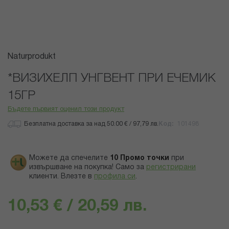
Преминете
Naturprodukt
към
началото
*ВИЗИХЕЛП УНГВЕНТ ПРИ ЕЧЕМИК
на
15ГР
галерия
със
Бъдете първият оценил този продукт
снимки
Безплатна доставка за над 50.00 € / 97,79 лв.
Код
101498
Можете да спечелите
10
Промо точки
при
извършване на покупка! Само за
регистрирани
клиенти.
Влезте в
профила си
.
10,53 € / 20,59 лв.