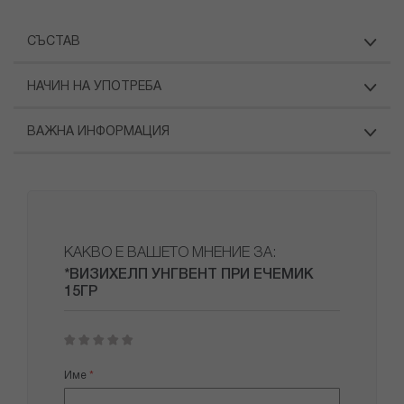
СЪСТАВ
НАЧИН НА УПОТРЕБА
ВАЖНА ИНФОРМАЦИЯ
КАКВО Е ВАШЕТО МНЕНИЕ ЗА:
*ВИЗИХЕЛП УНГВЕНТ ПРИ ЕЧЕМИК
15ГР
1
2
3
4
5
star
stars
stars
stars
stars
Име