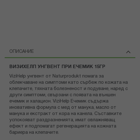
ОПИСАНИЕ
ВИЗИХЕЛП УНГВЕНТ ПРИ ЕЧЕМИК 15ГР
ViziHelp унгвент от Naturprodukt помага за
облекчаване на симптоми като сърбеж по кожата на
клепачите, тяхната болезненост и подуване, наред с
други симптоми, свързани с появата на външен
ечемик и халацион. ViziHelp Ечемик съдържа
иновативна формула с мед от манука, масло от
манука и екстракт от кора на канела. Съставките
успокояват раздразненията, имат овлажняващ
ефект и подпомагат регенерацията на кожната
бариера на клепачите.