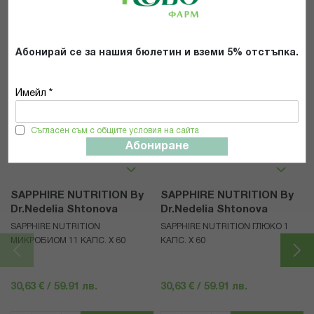
ИЗПРАТИ
Абонирай се за нашия бюлетин и вземи 5% отстъпка.
Имейл *
Популярни в тази категория
Съгласен съм с общите условия на сайта
Абониране
SAPPHIRE NUTRITION By
SAPPHIRE NUTRITION By
Dr.Nedelia Shtonova
Dr.Nedelia Shtonova
SAPPHIRE NUTRITION
SAPPHIRE NUTRITION ГЛЮКО 1
МИКРОБИОМ 11 КАПС. X 60
КАПС. X 60
30,63 € / 59.91 лв.
30,63 € / 59.91 лв.