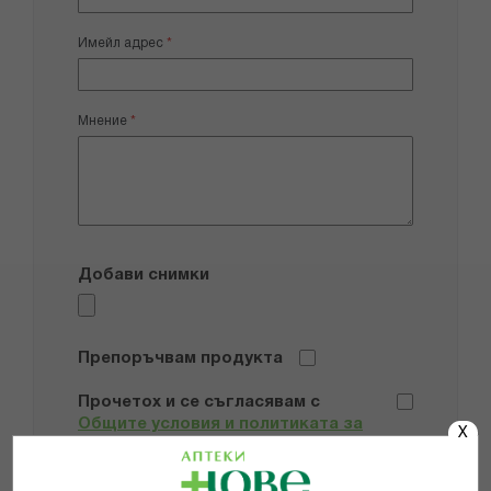
Имейл адрес
Мнение
Добави снимки
Препоръчвам продукта
Прочетох и се съгласявам с
Общите условия и политиката за
X
поверителност
*