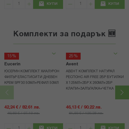
КУПИ
КУПИ
Комплекти за подарък 🆕
15%
25%
Eucerin
Avent
ЮСЕРИН КОМПЛЕКТ ХИАЛУРОН
АВЕНТ КОМПЛЕКТ НАТУРАЛ
ФИЛЪР ЕЛАСТИСИТИ ДНЕВЕН
РЕСПОНС AIR FREE 2БР БУТИЛКИ
КРЕМ SPF30 50МЛ+РЕФИЛ 50МЛ
Х 125МЛ+2БР Х 260МЛ+2БР
КЛАПИ+ЗАЛЪГАЛКА+ЧЕТКА
42,24 € / 82.61 лв.
46,13 € / 90.22 лв.
49,69 € / 97.19 лв.
61,50 € / 120.28 лв.
КУПИ
КУПИ