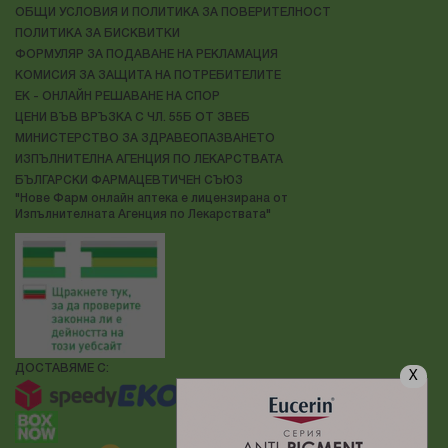
ОБЩИ УСЛОВИЯ И ПОЛИТИКА ЗА ПОВЕРИТЕЛНОСТ
ПОЛИТИКА ЗА БИСКВИТКИ
ФОРМУЛЯР ЗА ПОДАВАНЕ НА РЕКЛАМАЦИЯ
КОМИСИЯ ЗА ЗАЩИТА НА ПОТРЕБИТЕЛИТЕ
ЕК - ОНЛАЙН РЕШАВАНЕ НА СПОР
ЦЕНИ ВЪВ ВРЪЗКА С ЧЛ. 55Б ОТ ЗВЕБ
МИНИСТЕРСТВО ЗА ЗДРАВЕОПАЗВАНЕТО
ИЗПЪЛНИТЕЛНА АГЕНЦИЯ ПО ЛЕКАРСТВАТА
БЪЛГАРСКИ ФАРМАЦЕВТИЧЕН СЪЮЗ
"Нове Фарм онлайн аптека е лицензирана от
Изпълнителната Агенция по Лекарствата"
ДОСТАВЯМЕ С:
X