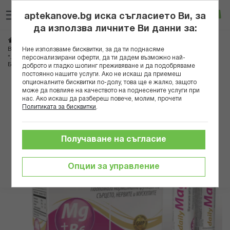
Прескачане
Търсене
Люб
Ко
към
aptekanove.bg иска съгласието Ви, за
съдържанието
Вход
да използва личните Ви данни за:
Начало
Хранителни добавки
Витамини
Витамини Б група
Ние използваме бисквитки, за да ти поднасяме
Витамин Б6
персонализирани оферти, да ти дадем възможно най-
*ЛЕКОВИТА ДЕЙЛИ МАГ АМПУЛИ ЗА ПИЕНЕ МАГНЕЗИЙ 250МГ + ВИТАМИН
Б6 Х 20
доброто и гладко шопинг преживяване и да подобряваме
постоянно нашите услуги. Ако не искаш да приемеш
опционалните бисквитки по-долу, това ще е жалко, защото
Преминете
може да повлияе на качеството на поднесените услуги при
към
нас. Ако искаш да разбереш повече, молим, прочети
Политиката за бисквитки
.
края
на
галерията
Получаване на съгласие
на
изображенията
Опции за управление