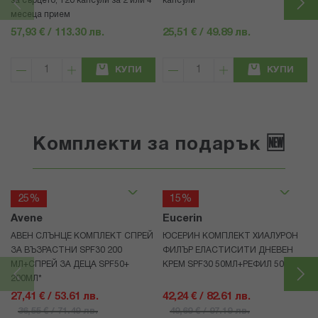
за сърцето, 120 капсули за 2 или 4
капсули
месеца прием
57,93 € / 113.30 лв.
25,51 € / 49.89 лв.
КУПИ
КУПИ
Комплекти за подарък 🆕
25%
15%
Avene
Eucerin
АВЕН СЛЪНЦЕ КОМПЛЕКТ СПРЕЙ
ЮСЕРИН КОМПЛЕКТ ХИАЛУРОН
ЗА ВЪЗРАСТНИ SPF30 200
ФИЛЪР ЕЛАСТИСИТИ ДНЕВЕН
МЛ+СПРЕЙ ЗА ДЕЦА SPF50+
КРЕМ SPF30 50МЛ+РЕФИЛ 50МЛ
200МЛ*
27,41 € / 53.61 лв.
42,24 € / 82.61 лв.
36,55 € / 71.49 лв.
49,69 € / 97.19 лв.