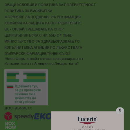
ОБЩИ УСЛОВИЯ И ПОЛИТИКА ЗА ПОВЕРИТЕЛНОСТ
ПОЛИТИКА ЗА БИСКВИТКИ
ФОРМУЛЯР ЗА ПОДАВАНЕ НА РЕКЛАМАЦИЯ
КОМИСИЯ ЗА ЗАЩИТА НА ПОТРЕБИТЕЛИТЕ
ЕК - ОНЛАЙН РЕШАВАНЕ НА СПОР
ЦЕНИ ВЪВ ВРЪЗКА С ЧЛ. 55Б ОТ ЗВЕБ
МИНИСТЕРСТВО ЗА ЗДРАВЕОПАЗВАНЕТО
ИЗПЪЛНИТЕЛНА АГЕНЦИЯ ПО ЛЕКАРСТВАТА
БЪЛГАРСКИ ФАРМАЦЕВТИЧЕН СЪЮЗ
"Нове Фарм онлайн аптека е лицензирана от
Изпълнителната Агенция по Лекарствата"
ДОСТАВЯМЕ С:
X