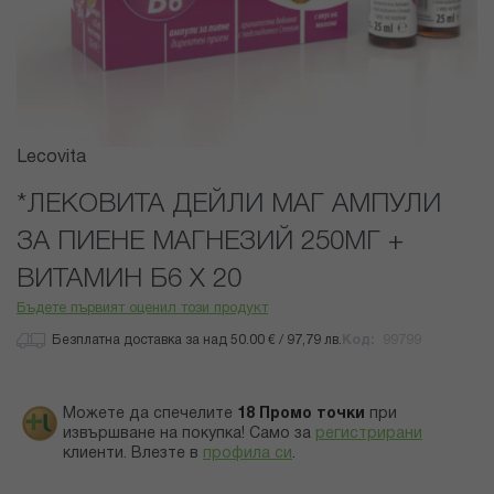
Преминете
Lecovita
към
началото
*ЛЕКОВИТА ДЕЙЛИ МАГ АМПУЛИ
на
ЗА ПИЕНЕ МАГНЕЗИЙ 250МГ +
галерия
със
ВИТАМИН Б6 Х 20
снимки
Бъдете първият оценил този продукт
Безплатна доставка за над 50.00 € / 97,79 лв.
Код
99799
Можете да спечелите
18
Промо точки
при
извършване на покупка! Само за
регистрирани
клиенти.
Влезте в
профила си
.