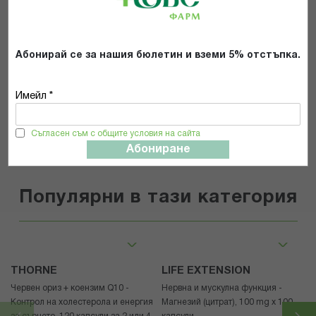
Прочетох и се съгласявам с
Общите условия и политиката за
поверителност
*
Абонирай се за нашия бюлетин и вземи 5% отстъпка.
Имейл *
ИЗПРАТИ
Съгласен съм с общите условия на сайта
Абониране
Популярни в тази категория
THORNE
LIFE EXTENSION
Червен ориз + коензим Q10 -
Нервна и мускулна функция -
Контрол на холестерола и енергия
Магнезий (цитрат), 100 mg x 100