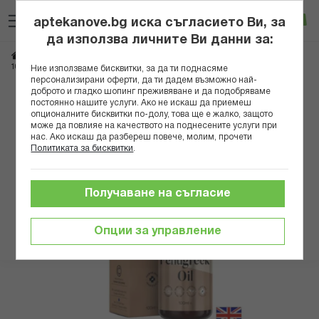
Прескачане
Търсене
Люб
Ко
към
aptekanove.bg иска съгласието Ви, за
съдържанието
Вход
да използва личните Ви данни за:
Начало
Хранителни добавки
Кожа, коса, нокти
Витамини за нокти
100% Натурално студено пресовано масло от сминдух (семена), 100 ml
Ние използваме бисквитки, за да ти поднасяме
персонализирани оферти, да ти дадем възможно най-
доброто и гладко шопинг преживяване и да подобряваме
Преминете
постоянно нашите услуги. Ако не искаш да приемеш
към
опционалните бисквитки по-долу, това ще е жалко, защото
може да повлияе на качеството на поднесените услуги при
края
нас. Ако искаш да разбереш повече, молим, прочети
на
Политиката за бисквитки
.
галерията
на
изображенията
Получаване на съгласие
Опции за управление