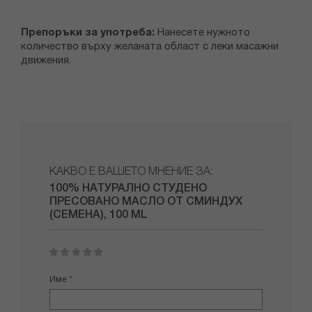
Препоръки за употреба:
Нанесете нужното
количество върху желаната област с леки масажни
движения.
КАКВО Е ВАШЕТО МНЕНИЕ ЗА:
100% НАТУРАЛНО СТУДЕНО
ПРЕСОВАНО МАСЛО ОТ СМИНДУХ
(СЕМЕНА), 100 ML
1
2
3
4
5
star
stars
stars
stars
stars
Име