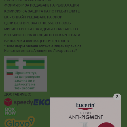
ФОРМУЛЯР ЗА ПОДАВАНЕ НА РЕКЛАМАЦИЯ
КОМИСИЯ ЗА ЗАЩИТА НА ПОТРЕБИТЕЛИТЕ
ЕК - ОНЛАЙН РЕШАВАНЕ НА СПОР
ЦЕНИ ВЪВ ВРЪЗКА С ЧЛ. 55Б ОТ ЗВЕБ
МИНИСТЕРСТВО ЗА ЗДРАВЕОПАЗВАНЕТО
ИЗПЪЛНИТЕЛНА АГЕНЦИЯ ПО ЛЕКАРСТВАТА
БЪЛГАРСКИ ФАРМАЦЕВТИЧЕН СЪЮЗ
"Нове Фарм онлайн аптека е лицензирана от
Изпълнителната Агенция по Лекарствата"
ДОСТАВЯМЕ С:
X