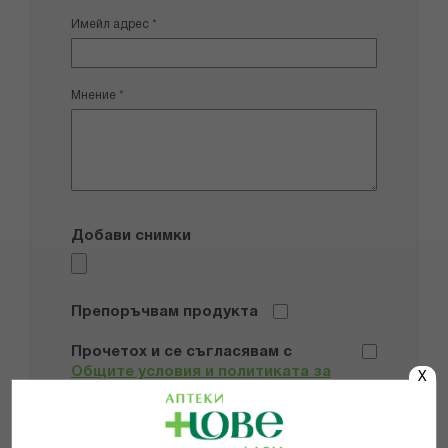
Имейл адрес
Мнение
Добави снимки
Препоръчвам продукта
Прочетох и се съгласявам с
Общите условия и политиката за
X
поверителност
*