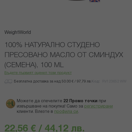
Преминете
WeightWorld
към
началото
100% НАТУРАЛНО СТУДЕНО
на
ПРЕСОВАНО МАСЛО ОТ СМИНДУХ
галерия
със
(СЕМЕНА), 100 ML
снимки
Бъдете първият оценил този продукт
Безплатна доставка за над 50.00 € / 97,79 лв.
Код
RV123652 WW
Можете да спечелите
22
Промо точки
при
извършване на покупка! Само за
регистрирани
клиенти.
Влезте в
профила си
.
22,56 € / 44,12 лв.