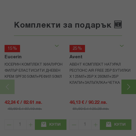
Комплекти за подарък 🆕
15%
25%
Eucerin
Avent
ЮСЕРИН КОМПЛЕКТ ХИАЛУРОН
АВЕНТ КОМПЛЕКТ НАТУРАЛ
ФИЛЪР ЕЛАСТИСИТИ ДНЕВЕН
РЕСПОНС AIR FREE 2БР БУТИЛКИ
КРЕМ SPF30 50МЛ+РЕФИЛ 50МЛ
Х 125МЛ+2БР Х 260МЛ+2БР
КЛАПИ+ЗАЛЪГАЛКА+ЧЕТКА
42,24 € / 82.61 лв.
46,13 € / 90.22 лв.
49,69 € / 97.19 лв.
61,50 € / 120.28 лв.
КУПИ
КУПИ