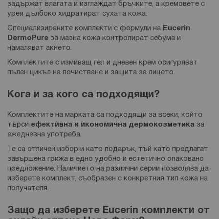
задържат влагата и изглаждат бръчките, а кремовете с
урея дълбоко хидратират сухата кожа.
Специализираните комплекти с формули на
Eucerin
DermoPure
за мазна кожа контролират себума и
намаляват акнето.
Комплектите с измиващ гел и дневен крем осигуряват
пълен цикъл на почистване и защита за лицето.
Кога и за кого са подходящи?
Комплектите на марката са подходящи за всеки, който
търси
ефективна и икономична дермокозметика
за
ежедневна употреба.
Те са отличен избор и като подарък, тъй като предлагат
завършена грижа в едно удобно и естетично опаковано
предложение. Наличието на различни серии позволява да
изберете комплект, съобразен с конкретния тип кожа на
получателя.
Защо да изберете Eucerin комплекти от