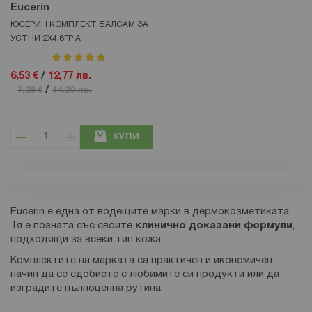
Eucerin
ЮСЕРИН КОМПЛЕКТ БАЛСАМ ЗА
УСТНИ 2Х4,8ГР А
рейтинг:
100%
6,53 €
/
12,77 лв.
/
7,26 €
14,20 лв.
КУПИ
Eucerin е една от водещите марки в дермокозметиката.
Тя е позната със своите
клинично доказани формули
,
подходящи за всеки тип кожа.
Комплектите на марката са практичен и икономичен
начин да се сдобиете с любимите си продукти или да
изградите пълноценна рутина.