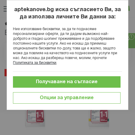
Прескачане
Търсене
Люб
Ко
към
aptekanove.bg иска съгласието Ви, за
съдържанието
Вход
да използва личните Ви данни за:
Комплекти козметика
Начало
Козметика
Ние използваме бисквитки, за да ти поднасяме
Eucerin комплекти
персонализирани оферти, да ти дадем възможно най-
доброто и гладко шопинг преживяване и да подобряваме
постоянно нашите услуги. Ако не искаш да приемеш
опционалните бисквитки по-долу, това ще е жалко, защото
Позиция
може да повлияе на качеството на поднесените услуги при
нас. Ако искаш да разбереш повече, молим, прочети
Политиката за бисквитки
.
15%
15%
Получаване на съгласие
Опции за управление