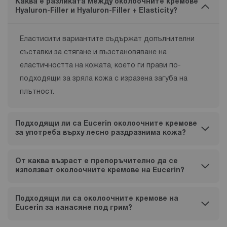
Каква е разликата между околоочните кремове
Hyaluron-Filler и Hyaluron-Filler + Elasticity?
Еластисити вариантите съдържат допълнителни
съставки за стягане и възстановяване на
еластичността на кожата, което ги прави по-
подходящи за зряла кожа с изразена загуба на
плътност.
Подходящи ли са Eucerin околоочните кремове
за употреба върху лесно раздразнима кожа?
От каква възраст е препоръчително да се
използват околоочните кремове на Eucerin?
Подходящи ли са околоочните кремове на
Eucerin за нанасяне под грим?