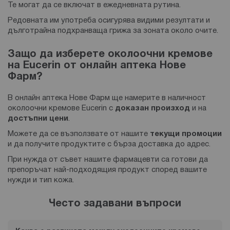
Te могат да се включат в ежедневната рутина.
Редовната им употреба осигурява видими резултати и
дълготрайна подхранваща грижа за зоната около очите.
Защо да изберете околоочни кремове
на Eucerin от онлайн аптека Нове
Фарм?
В онлайн аптека Нове Фарм ще намерите в наличност
околоочни кремове Eucerin с
доказан произход
и на
достъпни цени
.
Можете да се възползвате от нашите
текущи промоции
и да получите продуктите с бърза доставка до адрес.
При нужда от съвет нашите фармацевти са готови да
препоръчат най-подходящия продукт според вашите
нужди и тип кожа.
Често задавани въпроси