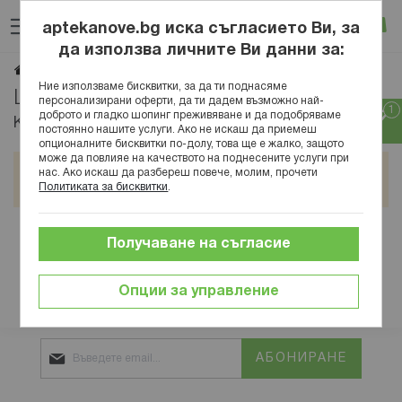
Прескачане
Търсене
Люб
Ко
към
aptekanove.bg иска съгласието Ви, за
съдържанието
Вход
да използва личните Ви данни за:
Витамин Д
Начало
Хранителни добавки
Витамини
Ние използваме бисквитки, за да ти поднасяме
Цинк, селен и витамин Д:
персонализирани оферти, да ти дадем възможно най-
доброто и гладко шопинг преживяване и да подобряваме
комбинирани добавки
постоянно нашите услуги. Ако не искаш да приемеш
опционалните бисквитки по-долу, това ще е жалко, защото
може да повлияе на качеството на поднесените услуги при
Не можем да намерим продукти, отговарящи на
нас. Ако искаш да разбереш повече, молим, прочети
селекцията.
Политиката за бисквитки
.
Получаване на съгласие
Защитени плащания
Опции за управление
АБОНИРАНЕ