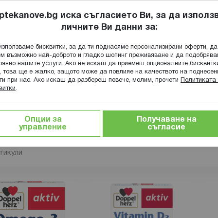
ptekanove.bg иска съгласието Ви, за да използ
личните Ви данни за:
ПОПИТАЙ Ф
използваме бисквитки, за да ти поднасяме персонализирани оферти, да
Търсене
м възможно най-доброто и гладко шопинг преживяване и да подобряв
оянно нашите услуги. Ако не искаш да приемеш опционалните бисквитк
КА
ГРИЖА ЗА МАЙКАТА И ДЕТЕТО
ХРАНИТЕЛНИ ДОБАВКИ
, това ще е жалко, защото може да повлияе на качеството на поднесен
ги при нас. Ако искаш да разбереш повече, молим, прочети
Политиката 
витки
.
Д
Опции за
Получаване на
авки с Витамин Д на DoppelHerz
управление
съгласие
тикули