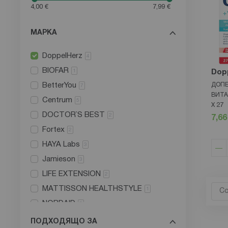
4,00 €
7,99 €
МАРКА
DoppelHerz
4
BIOFAR
1
Dop
BetterYou
ДОПЕ
7
ВИТА
Centrum
5
Х 27
DOCTOR`S BEST
2
7,66
Fortex
2
HAYA Labs
3
Jamieson
3
LIFE EXTENSION
2
MATTISSON HEALTHSTYLE
1
NORDAID
2
Natural Factors
20
ПОДХОДЯЩО ЗА