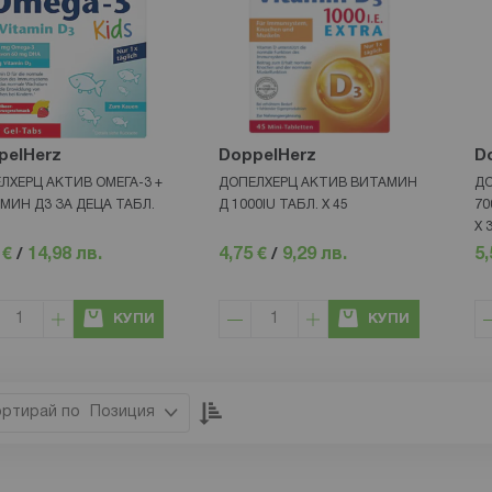
pelHerz
DoppelHerz
D
ЛХЕРЦ АКТИВ ОМЕГА-3 +
ДОПЕЛХЕРЦ АКТИВ ВИТАМИН
ДО
МИН Д3 ЗА ДЕЦА ТАБЛ.
Д 1000IU ТАБЛ. Х 45
70
X 
 €
/
14,98 лв.
4,75 €
/
9,29 лв.
5,
КУПИ
КУПИ
Настрой
Позиция
низходяща
посока