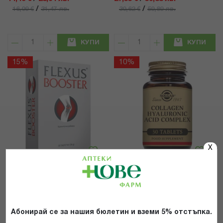
/
/
16,09 €
31,47 лв.
30,62 €
59,89 лв.
КУПИ
КУПИ
15%
10%
X
VALENTIS
Solgar
ФЛЕКСУС БУСТЕР ТАБЛ. Х 30
СОЛГАР КОЛАГЕН ХИАЛУРОНОВА
КИСЕЛИНА КОМПЛЕКС 120МГ X
30
Абонирай се за нашия бюлетин и вземи 5% отстъпка.
рейтинг: