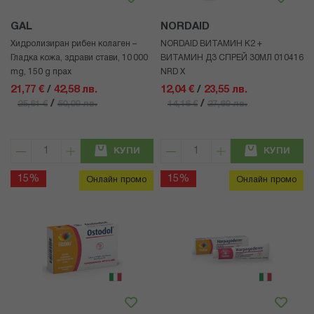
GAL
NORDAID
Хидролизиран рибен колаген –
NORDAID ВИТАМИН К2 +
Гладка кожа, здрави стави, 10 000
ВИТАМИН Д3 СПРЕЙ 30МЛ 010416
mg, 150 g прах
NRD X
21,77 €
/
42,58 лв.
12,04 €
/
23,55 лв.
/
/
25,61 €
50,09 лв.
14,16 €
27,69 лв.
КУПИ
КУПИ
15%
15%
Онлайн промо
Онлайн промо