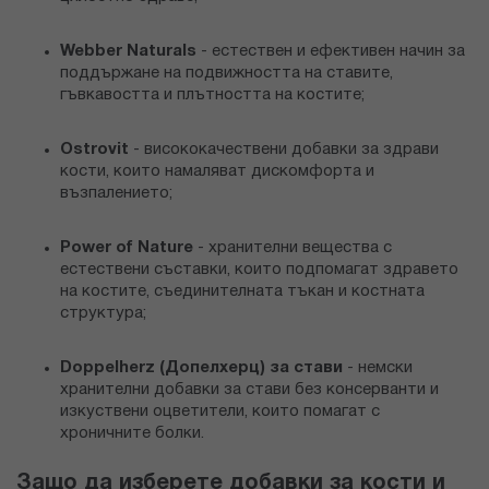
Webber Naturals
- естествен и ефективен начин за
поддържане на подвижността на ставите,
гъвкавостта и плътността на костите;
Ostrovit
- висококачествени добавки за здрави
кости, които намаляват дискомфорта и
възпалението;
Power of Nature
- хранителни вещества с
естествени съставки, които подпомагат здравето
на костите, съединителната тъкан и костната
структура;
Doppelherz (Допелхерц) за стави
- немски
хранителни добавки за стави без консерванти и
изкуствени оцветители, които помагат с
хроничните болки.
Защо да изберете добавки за кости и