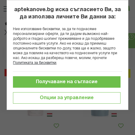
Прескачане
Търсене
Люб
Ко
към
aptekanove.bg иска съгласието Ви, за
съдържанието
Вход
да използва личните Ви данни за:
Стави и кости
Начало
Хранителни добавки
Ние използваме бисквитки, за да ти поднасяме
Хранителни добавки за стави и кости
персонализирани оферти, да ти дадем възможно най-
доброто и гладко шопинг преживяване и да подобряваме
постоянно нашите услуги. Ако не искаш да приемеш
опционалните бисквитки по-долу, това ще е жалко, защото
Позиция
може да повлияе на качеството на поднесените услуги при
нас. Ако искаш да разбереш повече, молим, прочети
Политиката за бисквитки
.
15%
15%
Онлайн промо
Онлайн промо
Получаване на съгласие
Опции за управление