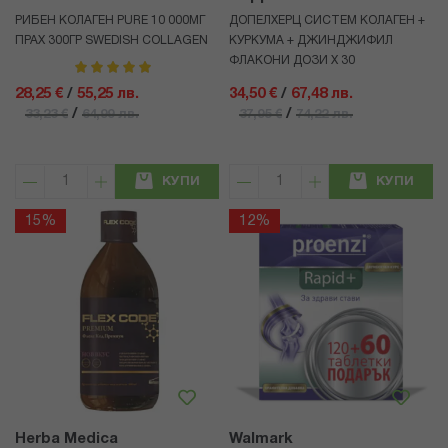
РИБЕН КОЛАГЕН PURE 10 000МГ
ДОПЕЛХЕРЦ СИСТЕМ КОЛАГЕН +
ПРАХ 300ГР SWEDISH COLLAGEN
КУРКУМА + ДЖИНДЖИФИЛ
ФЛАКОНИ ДОЗИ Х 30
рейтинг:
100%
28,25 €
/
55,25 лв.
34,50 €
/
67,48 лв.
/
/
33,23 €
64,99 лв.
37,95 €
74,22 лв.
КУПИ
КУПИ
15%
12%
Herba Medica
Walmark