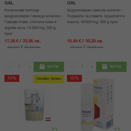
GAL
GAL
Колагенови пептиди
Хидролизиран свински колаген –
(хидролизиран говежди колаген) –
Подкрепа за ставите, хрущялите и
Гъвкави стави, стегната кожа и
кожата, 30 000 mg, 300 g прах
здрава коса, 10 000 mg, 300 g
прах
17,36 €
/
33,95 лв.
15,44 €
/
30,20 лв.
/
/
20,42 €
39,94 лв.
18,17 €
35,54 лв.
КУПИ
КУПИ
15%
15%
Онлайн промо