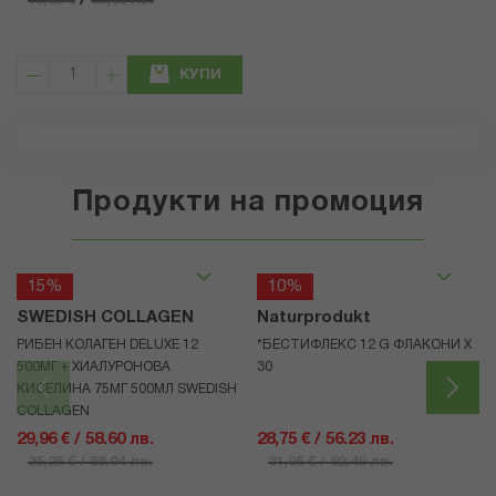
/
16,89 €
33,03 лв.
КУПИ
Продукти на промоция
15%
10%
SWEDISH COLLAGEN
Naturprodukt
РИБЕН КОЛАГЕН DELUXE 12
*БЕСТИФЛЕКС 12 G ФЛАКОНИ Х
500МГ + ХИАЛУРОНОВА
30
КИСЕЛИНА 75МГ 500МЛ SWEDISH
COLLAGEN
29,96 € / 58.60 лв.
28,75 € / 56.23 лв.
35,25 € / 68.94 лв.
31,95 € / 62.49 лв.