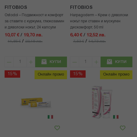
FITOBIOS
FITOBIOS
Ostodol – Подвижност и комфорт
Harpagoderm – Крем с дяволски
за ставите с куркума, глюкозамин
нокът при ставен и мускулен
и дяволски нокът, 24 капсули
дискомфорт, 50 ml
10,07 €
/
19,70 лв.
6,40 €
/
12,52 лв.
/
/
11,85 €
23,18 лв.
7,53 €
14,73 лв.
КУПИ
КУПИ
15%
15%
Онлайн промо
Онлайн промо