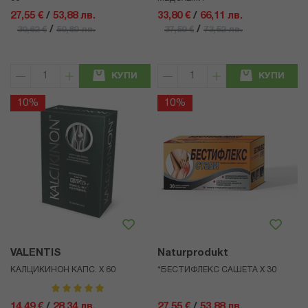
27,55 €
/
53,88 лв.
33,80 €
/
66,11 лв.
/
/
30,62 €
59,89 лв.
37,59 €
73,52 лв.
КУПИ
КУПИ
10%
10%
VALENTIS
Naturprodukt
КАЛЦИКИНОН КАПС. Х 60
*БЕСТИФЛЕКС САШЕТА Х 30
рейтинг:
100%
14,49 €
/
28,34 лв.
27,55 €
/
53,88 лв.