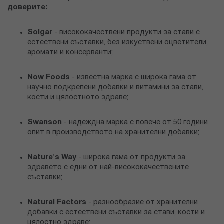
доверите:
Solgar
- висококачествени продукти за стави с
естествени съставки, без изкуствени оцветители,
аромати и консерванти;
Now Foods
- известна марка с широка гама от
научно подкрепени добавки и витамини за стави,
кости и цялостното здраве;
Swanson
- надеждна марка с повече от 50 години
опит в производството на хранителни добавки;
Nature's Way
- широка гама от продукти за
здравето с едни от най-висококачествените
съставки;
Natural Factors
- разнообразие от хранителни
добавки с естествени съставки за стави, кости и
цялостно здраве;