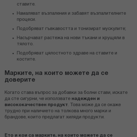
ставите.
Намаляват възпаления и забавят възпалителните
процеси.
Подобряват гъвкавостта и тонизират мускулите;
Насърчават растежа на нови тъкани и хрущяли в
тялото.
Подобряват цялостното здраве на ставите и
костите.
Марките, на които можете да се
доверите
Когато става въпрос за добавки за болни стави, искате
да сте сигурни, че използвате
надежден и
висококачествен продукт
. Това може да се окаже
трудно при наличието на толкова много марки и
брандове, които предлагат хиляди продукти.
Ето и кои са марките, на които можете да се