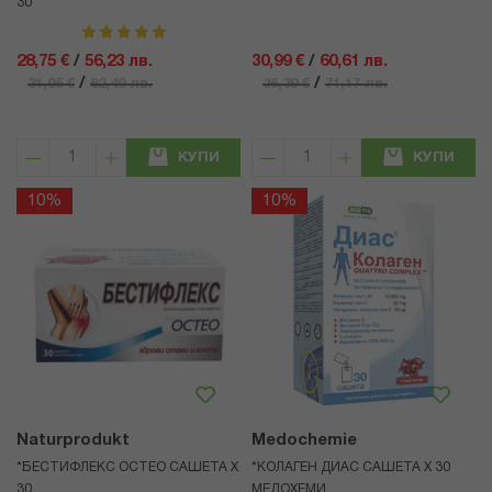
30
рейтинг:
100%
28,75 €
/
56,23 лв.
30,99 €
/
60,61 лв.
/
/
31,95 €
62,49 лв.
36,39 €
71,17 лв.
КУПИ
КУПИ
10%
10%
Naturprodukt
Medochemie
*БЕСТИФЛЕКС ОСТЕО САШЕТА Х
*КОЛАГЕН ДИАС САШЕТА Х 30
30
МЕДОХЕМИ