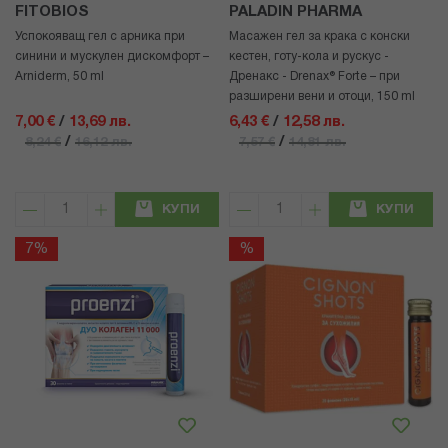
FITOBIOS
PALADIN PHARMA
Успокояващ гел с арника при
Масажен гел за крака с конски
синини и мускулен дискомфорт –
кестен, готу-кола и рускус -
Arniderm, 50 ml
Дренакс - Drenax® Forte – при
разширени вени и отоци, 150 ml
7,00 €
/
13,69 лв.
6,43 €
/
12,58 лв.
/
/
8,24 €
16,12 лв.
7,57 €
14,81 лв.
КУПИ
КУПИ
7%
%