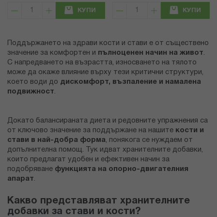
КУПИ
КУПИ
Поддържането на здрави кости и стави е от съществено
значение за комфортен и
пълноценен начин на живот
.
С напредването на възрастта, износването на тялото
може да окаже влияние върху тези критични структури,
което води до
дискомфорт, възпаление и намалена
подвижност
.
Докато балансираната диета и редовните упражнения са
от ключово значение за поддържане на нашите
кости и
стави в най-добра форма
, понякога се нуждаем от
допълнителна помощ. Тук идват хранителните добавки,
които предлагат удобен и ефективен начин за
подобряване
функцията на опорно-двигателния
апарат
.
Какво представляват хранителните
добавки за стави и кости?