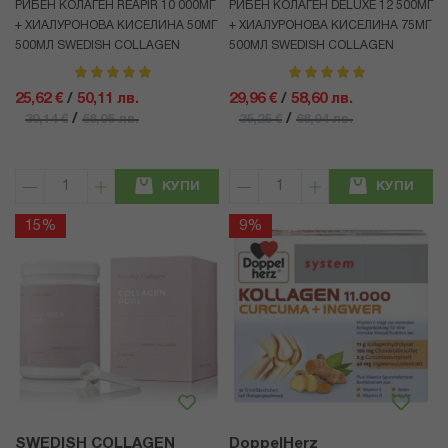
РИБЕН КОЛАГЕН REAPIR 10 000МГ
РИБЕН КОЛАГЕН DELUXE 12 500МГ
+ ХИАЛУРОНОВА КИСЕЛИНА 50МГ
+ ХИАЛУРОНОВА КИСЕЛИНА 75МГ
500МЛ SWEDISH COLLAGEN
500МЛ SWEDISH COLLAGEN
рейтинг:
рейтинг:
100%
100%
25,62 €
/
50,11 лв.
29,96 €
/
58,60 лв.
/
/
30,14 €
58,95 лв.
35,25 €
68,94 лв.
КУПИ
КУПИ
15%
9%
SWEDISH COLLAGEN
DoppelHerz