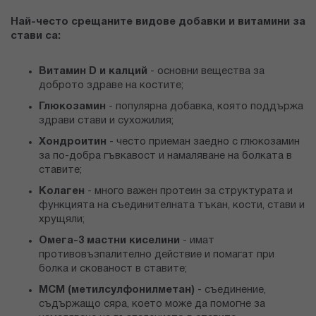
Най-често срещаните видове добавки и витамини за
стави са:
Витамин D
и калций
- основни вещества за
доброто здраве на костите;
Глюкозамин
- популярна добавка, която поддържа
здрави стави и сухожилия;
Хондроитин
- често приеман заедно с глюкозамин
за по-добра гъвкавост и намаляване на болката в
ставите;
Колаген
- много важен протеин за структурата и
функцията на съединителната тъкан, кости, стави и
хрущяли;
Омега-3 мастни киселини
- имат
противовъзпалително действие и помагат при
болка и скованост в ставите;
MCM (метилсулфонилметан)
- съединение,
съдържащо сяра, което може да помогне за