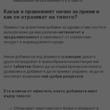
намаляване на възпалението в ставите.
Какъв е правилният начин за прием и
как се отразяват на тялото?
Приемът на хранителни добавки за здрави стави, кости и
мускули може да има различен
интензитет и
продължителност
в зависимост от конкретния
продукт и индивидуалните нужди.
Някои добавки са под формата на
капсули
, докато
други се предлагат в прахообразна консистенция или
като
таблетки
. Важно да се спазва препоръчителната
дозировка и добавките да се приемат редовно, за да се
постигнат възможно
най-добри резултати
.
Ето и някои от ефектите, които добавките имат
върху тялото:
Облекчават симптоми като болки и скованост в