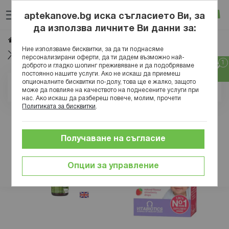
Прескачане
Търсене
Люб
Ко
към
aptekanove.bg иска съгласието Ви, за
съдържанието
Вход
да използва личните Ви данни за:
Желязо
Начало
Хранителни добавки
Минерали
Ние използваме бисквитки, за да ти поднасяме
Желязо на капки
персонализирани оферти, да ти дадем възможно най-
доброто и гладко шопинг преживяване и да подобряваме
постоянно нашите услуги. Ако не искаш да приемеш
опционалните бисквитки по-долу, това ще е жалко, защото
Позиция
може да повлияе на качеството на поднесените услуги при
нас. Ако искаш да разбереш повече, молим, прочети
Политиката за бисквитки
.
Получаване на съгласие
Опции за управление