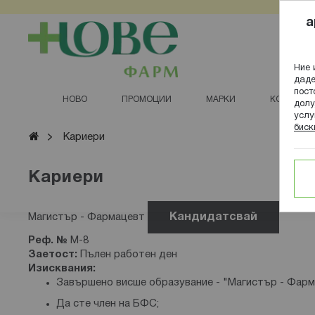
Прескачане
a
към
съдържанието
Ние 
даде
пост
НОВО
ПРОМОЦИИ
МАРКИ
КОЗМЕТИ
долу
услу
биск
Начало
Кариери
Кариери
Магистър - Фармацевт
Кандидатсвай
Реф. №
М-8
Заетост:
Пълен работен ден
Изисквания:
Завършено висше образувание - "Магистър - Фарм
Да сте член на БФС;