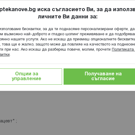
ptekanove.bg иска съгласието Ви, за да използ
личните Ви данни за:
ПОПИТАЙ Ф
използваме бисквитки, за да ти поднасяме персонализирани оферти, да
Търсене
м възможно най-доброто и гладко шопинг преживяване и да подобряв
оянно нашите услуги. Ако не искаш да приемеш опционалните бисквитк
КА
ГРИЖА ЗА МАЙКАТА И ДЕТЕТО
ХРАНИТЕЛНИ ДОБАВКИ
, това ще е жалко, защото може да повлияе на качеството на поднесен
ги при нас. Ако искаш да разбереш повече, молим, прочети
Политиката 
витки
.
Опции за
Получаване на
управление
съгласие
ацевт" ;