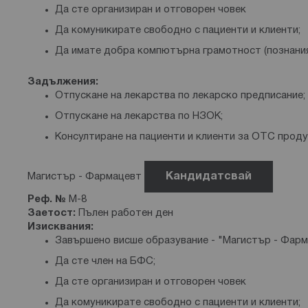
Да сте организиран и отговорен човек
Да комуникирате свободно с пациенти и клиенти;
Да имате добра компютърна грамотност (познания
Задължения:
Отпускане на лекарства по лекарско предписание;
Отпускане на лекарства по НЗОК;
Консултиране на пациенти и клиенти за ОТС проду
Магистър - Фармацевт
Кандидатсвай
Реф. №
М-8
Заетост:
Пълен работен ден
Изисквания:
Завършено висше образувание - "Магистър - Фарм
Да сте член на БФС;
Да сте организиран и отговорен човек
Да комуникирате свободно с пациенти и клиенти;