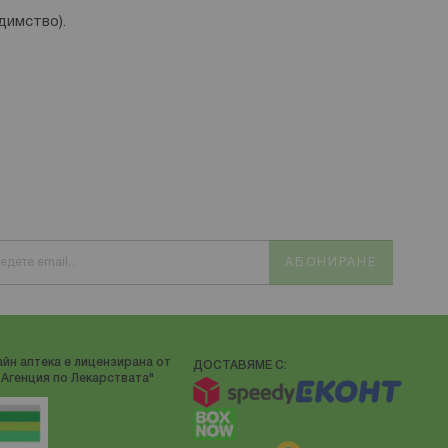
димство).
АБОНИРАНЕ
йн аптека е лицензирана от
ДОСТАВЯМЕ С:
Агенция по Лекарствата"