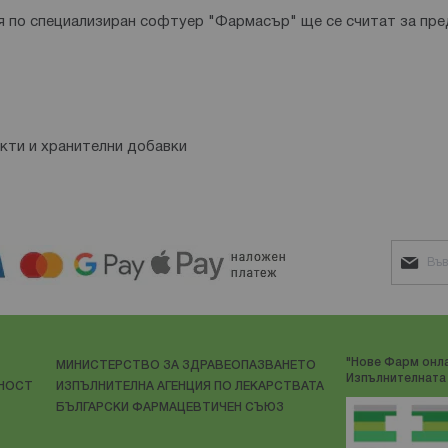
 по специализиран софтуер "Фармасър" ще се считат за пре
кти и хранителни добавки
"Нове Фарм онла
МИНИСТЕРСТВО ЗА ЗДРАВЕОПАЗВАНЕТО
Изпълнителната 
ЛНОСТ
ИЗПЪЛНИТЕЛНА АГЕНЦИЯ ПО ЛЕКАРСТВАТА
БЪЛГАРСКИ ФАРМАЦЕВТИЧЕН СЪЮЗ