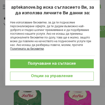
Прескачане
Търсене
Люб
Ко
към
aptekanove.bg иска съгласието Ви, за
съдържанието
Вход
да използва личните Ви данни за:
Yogy tea
Начало
Марки
Ние използваме бисквитки, за да ти поднасяме
Yogy tea
персонализирани оферти, да ти дадем възможно най-
доброто и гладко шопинг преживяване и да подобряваме
постоянно нашите услуги. Ако не искаш да приемеш
опционалните бисквитки по-долу, това ще е жалко, защото
може да повлияе на качеството на поднесените услуги при
нас. Ако искаш да разбереш повече, молим, прочети
Политиката за бисквитки
.
Получаване на съгласие
Опции за управление
Позиция