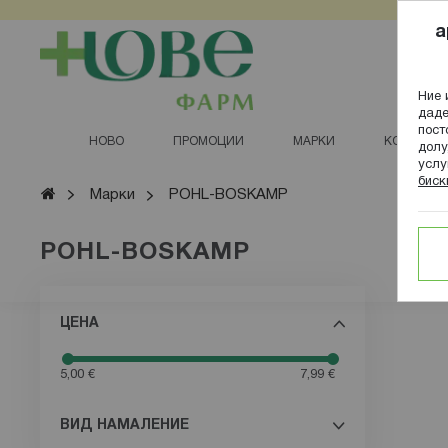
Прескачане
a
към
съдържанието
Ние 
даде
пост
НОВО
ПРОМОЦИИ
МАРКИ
КОЗМЕТИ
долу
услу
биск
Начало
Марки
POHL-BOSKAMP
POHL-BOSKAMP
Филтрирай
ЦЕНА
5,00 €
7,99 €
ВИД НАМАЛЕНИЕ