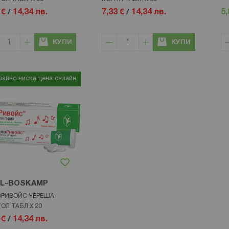
 €
/
14,34 лв.
7,33 €
/
14,34 лв.
5,
КУПИ
КУПИ
райно ниска цена онлайн
L-BOSKAMP
ОРИВОЙС ЧЕРЕША-
ОЛ ТАБЛ Х 20
 €
/
14,34 лв.