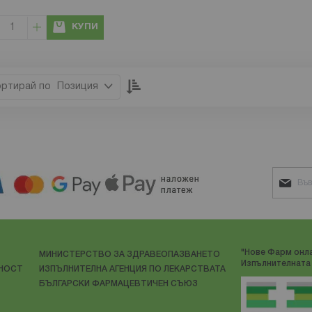
КУПИ
Настрой
Позиция
низходяща
посока
"Нове Фарм онла
МИНИСТЕРСТВО ЗА ЗДРАВЕОПАЗВАНЕТО
Изпълнителната 
ЛНОСТ
ИЗПЪЛНИТЕЛНА АГЕНЦИЯ ПО ЛЕКАРСТВАТА
БЪЛГАРСКИ ФАРМАЦЕВТИЧЕН СЪЮЗ