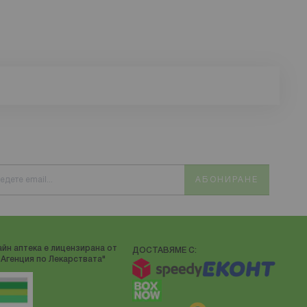
АБОНИРАНЕ
йн аптека е лицензирана от
ДОСТАВЯМЕ С:
Агенция по Лекарствата"