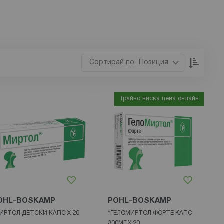
Настр
Позиция
низхо
посока
Трайно ниска цена онлайн
OHL-BOSKAMP
POHL-BOSKAMP
ИРТОЛ ДЕТСКИ КАПС X 20
*ГЕЛОМИРТОЛ ФОРТЕ КАПС
300МГ Х 20