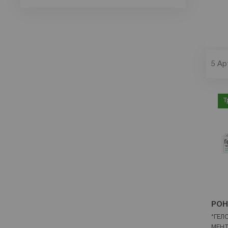
5
Ар
Т
POH
*ГЕЛ
МЕНТ