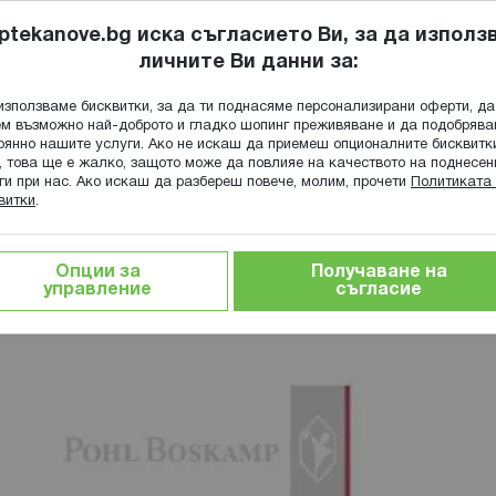
ptekanove.bg иска съгласието Ви, за да използ
личните Ви данни за:
ПОПИТАЙ Ф
използваме бисквитки, за да ти поднасяме персонализирани оферти, да
Търсене
м възможно най-доброто и гладко шопинг преживяване и да подобряв
оянно нашите услуги. Ако не искаш да приемеш опционалните бисквитк
КА
ГРИЖА ЗА МАЙКАТА И ДЕТЕТО
ХРАНИТЕЛНИ ДОБАВКИ
, това ще е жалко, защото може да повлияе на качеството на поднесен
ги при нас. Ако искаш да разбереш повече, молим, прочети
Политиката 
витки
.
Опции за
Получаване на
управление
съгласие