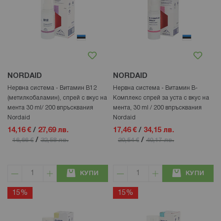
NORDAID
NORDAID
Нервна система - Витамин В12
Нервна система - Витамин В-
(метилкобаламин), спрей с вкус на
Комплекс спрей за уста с вкус на
мента 30 ml/ 200 впръсквания
мента, 30 ml / 200 впръсквания
Nordaid
Nordaid
14,16 €
/
27,69 лв.
17,46 €
/
34,15 лв.
/
/
16,66 €
32,58 лв.
20,54 €
40,17 лв.
КУПИ
КУПИ
15%
15%