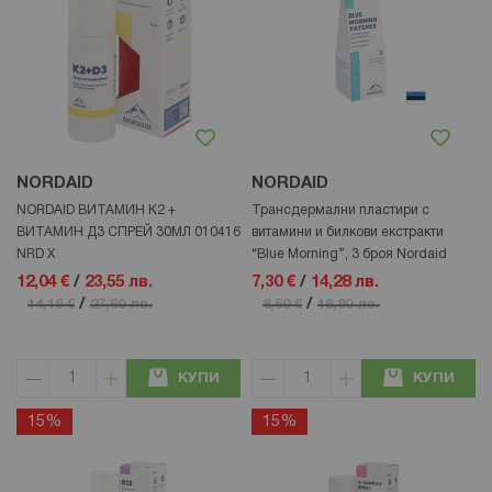
NORDAID
NORDAID
NORDAID ВИТАМИН К2 +
Трансдермални пластири с
ВИТАМИН Д3 СПРЕЙ 30МЛ 010416
витамини и билкови екстракти
NRD X
“Blue Morning”, 3 броя Nordaid
12,04 €
/
23,55 лв.
7,30 €
/
14,28 лв.
/
/
14,16 €
27,69 лв.
8,59 €
16,80 лв.
КУПИ
КУПИ
15%
15%