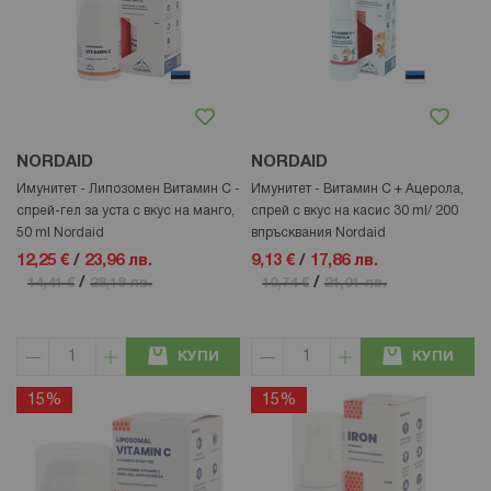
NORDAID
NORDAID
Имунитет - Липозомен Витамин С -
Имунитет - Витамин С + Ацерола,
спрей-гел за уста с вкус на манго,
спрей с вкус на касис 30 ml/ 200
50 ml Nordaid
впръсквания Nordaid
12,25 €
/
23,96 лв.
9,13 €
/
17,86 лв.
/
/
14,41 €
28,18 лв.
10,74 €
21,01 лв.
КУПИ
КУПИ
15%
15%