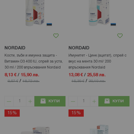
NORDAID
NORDAID
Кости, зъби и имунна защита -
Имунитет - Цинк (ацетат), спрей с
Витамин D3 400 IU, спрей за уста,
вкус на мента 30 ml/ 200
30 ml / 200 впръсквания Nordaid
впръсквания Nordaid
8,13 €
/
15,90 лв.
13,08 €
/
25,58 лв.
/
/
9,57 €
18,72 лв.
15,39 €
30,10 лв.
КУПИ
КУПИ
15%
15%