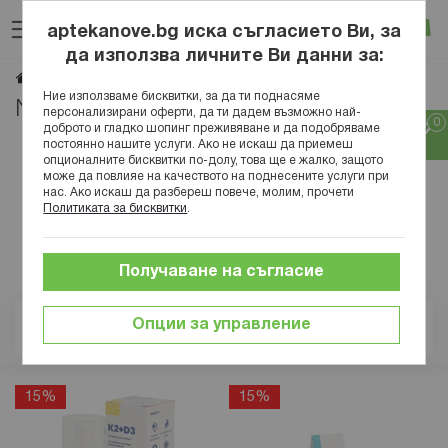
Прескачане
Търсене
Люб
Ко
към
aptekanove.bg иска съгласието Ви, за
съдържанието
Вход
да използва личните Ви данни за:
NORDAID
Начало
Марки
Ние използваме бисквитки, за да ти поднасяме
NORDAID
персонализирани оферти, да ти дадем възможно най-
доброто и гладко шопинг преживяване и да подобряваме
постоянно нашите услуги. Ако не искаш да приемеш
опционалните бисквитки по-долу, това ще е жалко, защото
може да повлияе на качеството на поднесените услуги при
нас. Ако искаш да разбереш повече, молим, прочети
Политиката за бисквитки
.
Получаване на съгласие
Опции за управление
Позиция
15%
15%