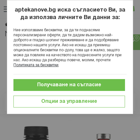
Прескачане
Търсене
Люб
Ко
към
aptekanove.bg иска съгласието Ви, за
съдържанието
Вход
да използва личните Ви данни за:
NIKSEN
Начало
Марки
Ние използваме бисквитки, за да ти поднасяме
NIKSEN
персонализирани оферти, да ти дадем възможно най-
доброто и гладко шопинг преживяване и да подобряваме
постоянно нашите услуги. Ако не искаш да приемеш
опционалните бисквитки по-долу, това ще е жалко, защото
може да повлияе на качеството на поднесените услуги при
нас. Ако искаш да разбереш повече, молим, прочети
Политиката за бисквитки
.
Получаване на съгласие
Опции за управление
Позиция