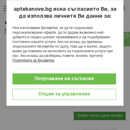
Прескачане
Търсене
Люб
Ко
към
aptekanove.bg иска съгласието Ви, за
съдържанието
Вход
да използва личните Ви данни за:
Naturprodukt
- Страница 3
Начало
Марки
Naturprodukt
Ние използваме бисквитки, за да ти поднасяме
Naturprodukt | Страница 3
персонализирани оферти, да ти дадем възможно най-
доброто и гладко шопинг преживяване и да подобряваме
постоянно нашите услуги. Ако не искаш да приемеш
опционалните бисквитки по-долу, това ще е жалко, защото
може да повлияе на качеството на поднесените услуги при
нас. Ако искаш да разбереш повече, молим, прочети
Политиката за бисквитки
.
Получаване на съгласие
Опции за управление
Позиция
Трайно ниска цена онлайн