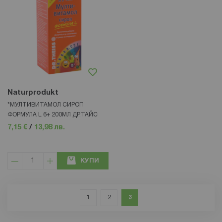
Naturprodukt
*МУЛТИВИТАМОЛ СИРОП
ФОРМУЛА L 6+ 200МЛ ДР.ТАЙС
7,15 €
/
13,98 лв.
КУПИ
Страница
Страница
Назад
Страница
Страница
В момента четете страница
1
2
3