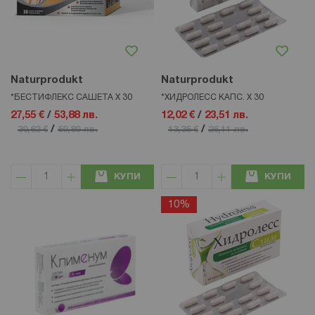
Naturprodukt
Naturprodukt
*БЕСТИФЛЕКС САШЕТА Х 30
*ХИДРОЛЕСС КАПС. Х 30
27,55 €
/
53,88 лв.
12,02 €
/
23,51 лв.
/
/
30,62 €
59,89 лв.
13,35 €
26,11 лв.
КУПИ
КУПИ
10%