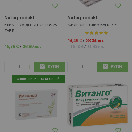
Naturprodukt
Naturprodukt
КЛИМЕНУМ ДЕН И НОЩ 28/28
*ХИДРОЛЕС СЛИМ КАПС Х 60
ТАБЛ.
рейтинг:
100%
14,49 €
/
28,34 лв.
18,76 €
/
36,69 лв.
/
16,10 €
31,49 лв.
КУПИ
КУПИ
Трайно ниска цена онлайн