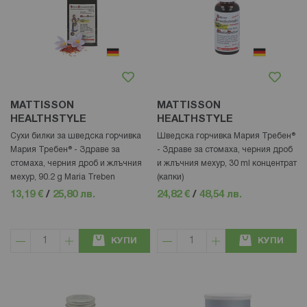
MATTISSON
MATTISSON
HEALTHSTYLE
HEALTHSTYLE
Сухи билки за шведска горчивка
Шведска горчивка Мария Требен®
Мария Требен® - Здраве за
- Здраве за стомаха, черния дроб
стомаха, черния дроб и жлъчния
и жлъчния мехур, 30 ml концентрат
мехур, 90.2 g Maria Treben
(капки)
13,19 €
/
25,80 лв.
24,82 €
/
48,54 лв.
КУПИ
КУПИ