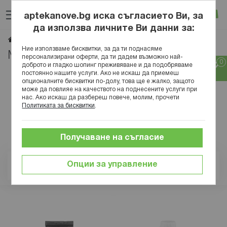
Прескачане
Търсене
Люб
Ко
към
aptekanove.bg иска съгласието Ви, за
съдържанието
Вход
да използва личните Ви данни за:
MATTISSON HEALTHSTYLE
Начало
Марки
Ние използваме бисквитки, за да ти поднасяме
MATTISSON HEALTHSTYLE
персонализирани оферти, да ти дадем възможно най-
доброто и гладко шопинг преживяване и да подобряваме
постоянно нашите услуги. Ако не искаш да приемеш
опционалните бисквитки по-долу, това ще е жалко, защото
може да повлияе на качеството на поднесените услуги при
нас. Ако искаш да разбереш повече, молим, прочети
Политиката за бисквитки
.
Получаване на съгласие
Опции за управление
Позиция