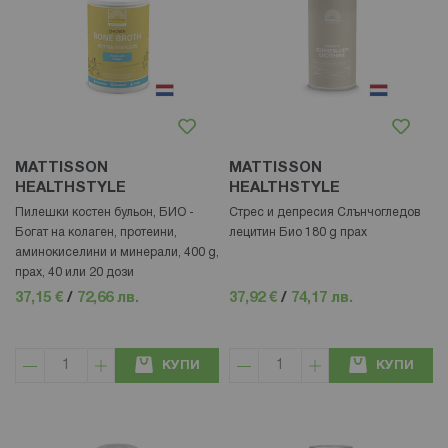
MATTISSON
MATTISSON
HEALTHSTYLE
HEALTHSTYLE
Пилешки костен бульон, БИО -
Стрес и депресия Слънчогледов
Богат на колаген, протеини,
лецитин Био 180 g прах
аминокиселини и минерали, 400 g,
прах, 40 или 20 дози
37,15 €
/
72,66 лв.
37,92 €
/
74,17 лв.
КУПИ
КУПИ