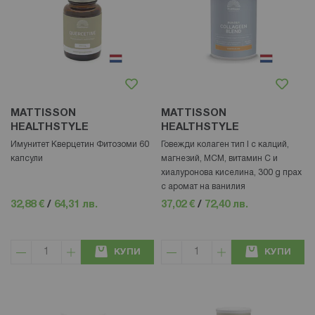
MATTISSON
MATTISSON
HEALTHSTYLE
HEALTHSTYLE
Имунитет Кверцетин Фитозоми 60
Говежди колаген тип I с калций,
капсули
магнезий, МСМ, витамин С и
хиалуронова киселина, 300 g прах
с аромат на ванилия
32,88 €
/
64,31 лв.
37,02 €
/
72,40 лв.
КУПИ
КУПИ