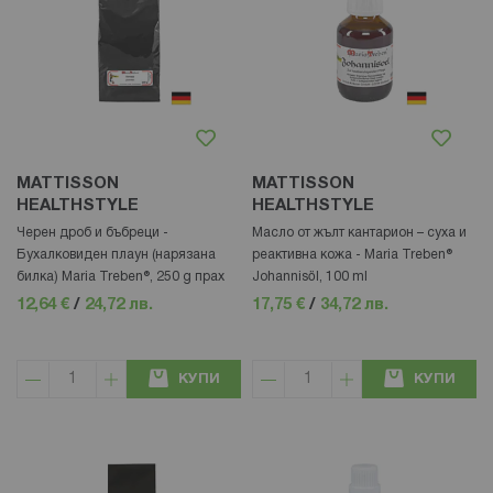
MATTISSON
MATTISSON
HEALTHSTYLE
HEALTHSTYLE
Черен дроб и бъбреци -
Масло от жълт кантарион – суха и
Бухалковиден плаун (нарязана
реактивна кожа - Maria Treben®
билка) Maria Treben®, 250 g прах
Johannisöl, 100 ml
12,64 €
/
24,72 лв.
17,75 €
/
34,72 лв.
КУПИ
КУПИ