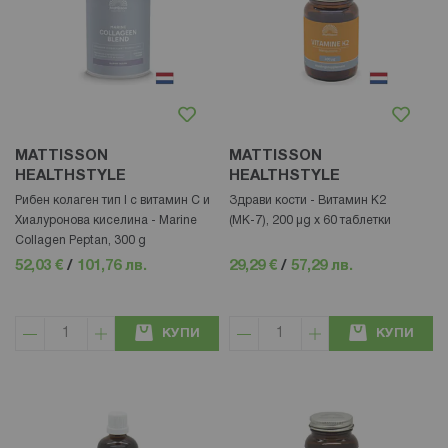
MATTISSON
MATTISSON
HEALTHSTYLE
HEALTHSTYLE
Рибен колаген тип I с витамин С и
Здрави кости - Витамин K2
Хиалуронова киселина - Marine
(МК-7), 200 µg x 60 таблетки
Collagen Peptan, 300 g
52,03 €
/
101,76 лв.
29,29 €
/
57,29 лв.
КУПИ
КУПИ