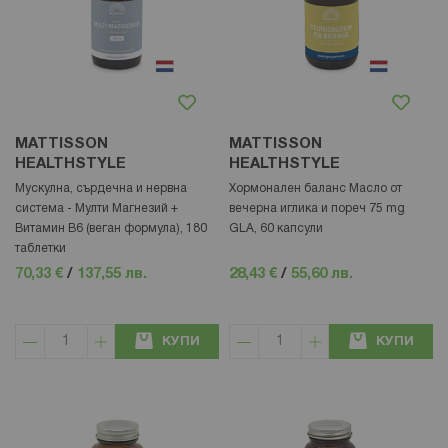
MATTISSON
MATTISSON
HEALTHSTYLE
HEALTHSTYLE
Мускулна, сърдечна и нервна
Хормонален баланс Масло от
система - Mулти Магнезий +
вечерна иглика и пореч 75 mg
Витамин В6 (веган формула), 180
GLA, 60 капсули
таблетки
70,33 €
/
137,55 лв.
28,43 €
/
55,60 лв.
КУПИ
КУПИ