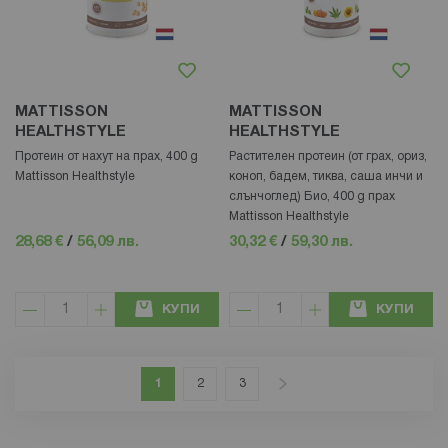
MATTISSON
MATTISSON
HEALTHSTYLE
HEALTHSTYLE
Протеин от нахут на прах, 400 g
Растителен протеин (от грах, ориз,
Mattisson Healthstyle
коноп, бадем, тиква, саша инчи и
слънчоглед) Био, 400 g прах
Mattisson Healthstyle
28,68 €
/
56,09 лв.
30,32 €
/
59,30 лв.
КУПИ
КУПИ
Страница
В момента четете страница
Страница
Страница
Страница
Напред
1
2
3