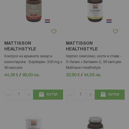
MATTISSON
MATTISSON
HEALTHSTYLE
HEALTHSTYLE
Контрол на кръвната захар и
Херпес симплекс, кости и стави -
холестерола - Берберин, 500 mg х
Л-Лизин + Витамин С, 90 капсули
60 капсули
Mattisson Healthstyle
44,28 €
/
86,60 лв.
22,80 €
/
44,59 лв.
КУПИ
КУПИ