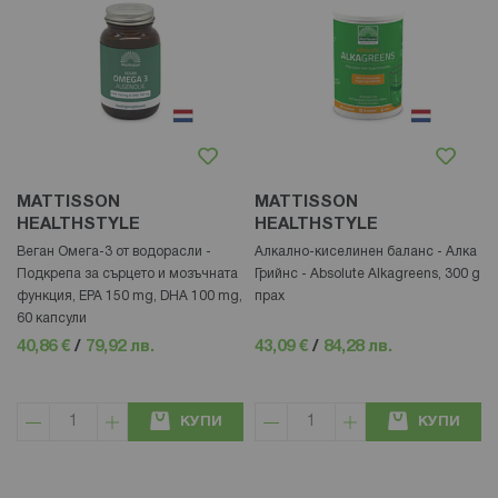
MATTISSON
MATTISSON
HEALTHSTYLE
HEALTHSTYLE
Веган Омега-3 от водорасли -
Алкално-киселинен баланс - Алка
Подкрепа за сърцето и мозъчната
Грийнс - Absolute Alkagreens, 300 g
функция, EPA 150 mg, DHA 100 mg,
прах
60 капсули
40,86 €
/
79,92 лв.
43,09 €
/
84,28 лв.
КУПИ
КУПИ