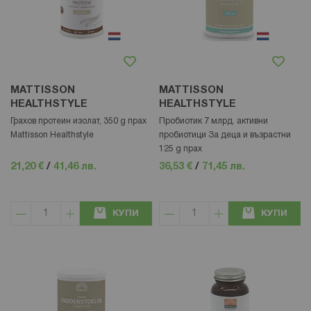
MATTISSON
MATTISSON
HEALTHSTYLE
HEALTHSTYLE
Грахов протеин изолат, 350 g прах
Пробиотик 7 млрд. активни
Mattisson Healthstyle
пробиотици За деца и възрастни
125 g прах
21,20 €
/
41,46 лв.
36,53 €
/
71,45 лв.
КУПИ
КУПИ