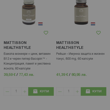
MATTISSON
MATTISSON
HEALTHSTYLE
HEALTHSTYLE
Бакопа мониери + цинк, витамин
Рейши – Имунна защита и жизнен
В12 и черен пипер Bacopin™ -
тонус, 800 mg, 60 капсули
Концентрация, памет и умствена
яснота, 60 капсули
39,59 €
/
77,43 лв.
41,39 €
/
80,95 лв.
КУПИ
КУПИ