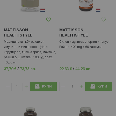
MATTISSON
MATTISSON
HEALTHSTYLE
HEALTHSTYLE
Медицински гъби за силен
Силен имунитет, енергия и тонус -
имунитет и жизненост - (Чага,
Рейши, 400 mg х 60 капсули
кордицепс, лъвска грива, майтаке,
рейши & шийтаке), 1000 g, прах,
40 дози
37,70 €
/
73,73 лв.
22,63 €
/
44,26 лв.
КУПИ
КУПИ