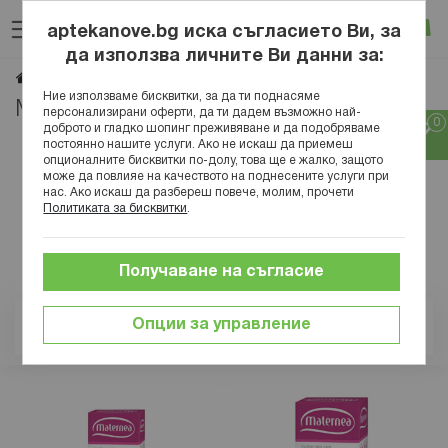
Прескачане
Търсене
Люб
Ко
към
aptekanove.bg иска съгласието Ви, за
съдържанието
Вход
да използва личните Ви данни за:
Maternea
Начало
Марки
Ние използваме бисквитки, за да ти поднасяме
Maternea
персонализирани оферти, да ти дадем възможно най-
доброто и гладко шопинг преживяване и да подобряваме
постоянно нашите услуги. Ако не искаш да приемеш
опционалните бисквитки по-долу, това ще е жалко, защото
може да повлияе на качеството на поднесените услуги при
нас. Ако искаш да разбереш повече, молим, прочети
Политиката за бисквитки
.
Получаване на съгласие
Опции за управление
Позиция