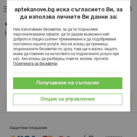
Прескачане
Търсене
Люб
Ко
към
aptekanove.bg иска съгласието Ви, за
съдържанието
Вход
да използва личните Ви данни за:
Live
Начало
Марки
Ние използваме бисквитки, за да ти поднасяме
На живо
персонализирани оферти, да ти дадем възможно най-
доброто и гладко шопинг преживяване и да подобряваме
постоянно нашите услуги. Ако не искаш да приемеш
опционалните бисквитки по-долу, това ще е жалко, защото
може да повлияе на качеството на поднесените услуги при
нас. Ако искаш да разбереш повече, молим, прочети
Политиката за бисквитки
.
Получаване на съгласие
Не можем да намерим продукти, отговарящи на
Опции за управление
селекцията.
Защитени плащания