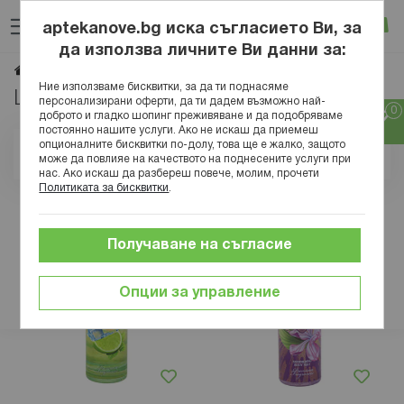
Прескачане
Търсене
Люб
Ко
към
aptekanove.bg иска съгласието Ви, за
съдържанието
Вход
да използва личните Ви данни за:
LINEA BIO
Начало
Марки
Ние използваме бисквитки, за да ти поднасяме
LINEA BIO
персонализирани оферти, да ти дадем възможно най-
доброто и гладко шопинг преживяване и да подобряваме
постоянно нашите услуги. Ако не искаш да приемеш
опционалните бисквитки по-долу, това ще е жалко, защото
Позиция
може да повлияе на качеството на поднесените услуги при
нас. Ако искаш да разбереш повече, молим, прочети
Политиката за бисквитки
.
Получаване на съгласие
Опции за управление