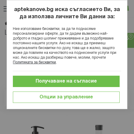
Прескачане
Търсене
Люб
Ко
към
aptekanove.bg иска съгласието Ви, за
съдържанието
Вход
да използва личните Ви данни за:
LAVISH CARE
Начало
Марки
Ние използваме бисквитки, за да ти поднасяме
LAVISH CARE
персонализирани оферти, да ти дадем възможно най-
доброто и гладко шопинг преживяване и да подобряваме
постоянно нашите услуги. Ако не искаш да приемеш
опционалните бисквитки по-долу, това ще е жалко, защото
може да повлияе на качеството на поднесените услуги при
нас. Ако искаш да разбереш повече, молим, прочети
Политиката за бисквитки
.
Получаване на съгласие
Опции за управление
Позиция