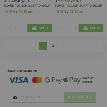
ФЕСТИВАЛ ДУШ ГЕЛ
ПРИКАЗКА ДУШ ГЕЛ
500МЛ+ЛОСИОН ЗА ТЯЛО 300МЛ
500МЛ+ЛОСИОН ЗА ТЯЛО 300МЛ
19,07 €
/
37,30 лв.
19,07 €
/
37,30 лв.
КУПИ
КУПИ
Страница
В момента четете страница
Страница
Страница
Напред
1
2
Защитени плащания
АБОНИРАНЕ