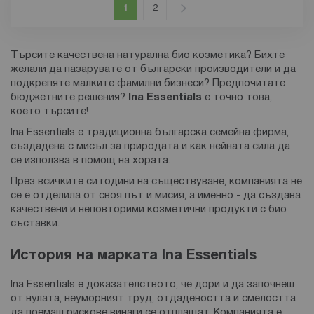
Страница
В момента четете страница
Страница
Страница
Напред
1
2
Търсите качествена натурална био козметика? Бихте
желали да пазарувате от български производители и да
подкрепяте малките фамилни бизнеси? Предпочитате
бюджетните решения?
Ina Essentials
е точно това,
което търсите!
Ina Essentials е традиционна българска семейна фирма,
създадена с мисъл за природата и как нейната сила да
се използва в помощ на хората.
През всичките си години на съществуване, компанията не
се е отделила от своя път и мисия, а именно - да създава
качествени и неповторими козметични продукти с био
съставки.
История на марката
Ina Essentials
Ina Essentials е доказателството, че дори и да започнеш
от нулата, неуморният труд, отдадеността и смелостта
да поемаш рискове винаги се отплащат. Компанията е