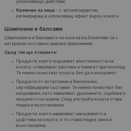
успокояващо действие;
Кремове за лице
- с антиоксидантен,
регенериращ и успокояващ ефект върху кожата.
Шампоани и балсами
Шампоаните и балсамите за коса на Ina Essentials са с
натурални съставкис широко приложение.
Сред тях ще откриете:
Продукти, които подсилват еластичността на
косата, стимулират растежа и помагат при косопад.
Те нежно почистват косата, без да я изсушават.
Продукти от естествени и биологично
сертифицирани съставки. Те нежно почистват без
изсушаване, като намаляват дразненето, сърбежа и
лющенето на скалпа. След употреба косата става
гладка и възстановена.
Продукти, които намаляват накъсването и
цъфтежа на косата, а тя става гладка, мека и
възстановена.