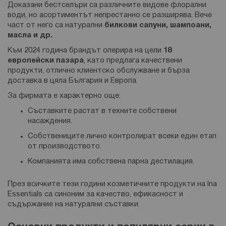
Доказани бестселъри са различните видове флорални
води, но асортиментът непрестанно се разширява. Вече
част от него са натурални
билкови сапуни, шампоани,
масла и др.
Към 2024 година брандът оперира на цели
18
европейски пазара
, като предлага качествени
продукти, отлично клиентско обслужване и бърза
доставка в цяла България и Европа.
За фирмата е характерно още:
Съставките растат в техните собствени
насаждения.
Собствениците лично контролират всеки един етап
от производството.
Компанията има собствена парна дестилация.
През всичките тези години козметичните продукти на Ina
Essentials са синоним за качество, ефикасност и
съдържание на натурални съставки.