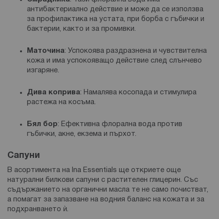
антибактериално действие и може да се използва
за профилактика на устата, при борба с гъбички и
бактерии, както и за промивки.
Маточина
: Успокоява раздразнена и чувствителна
кожа и има успокояващо действие след слънчево
изгаряне.
Дива коприва
: Намалява косопада и стимулира
растежа на косъма.
Бял бор
: Ефективна флорална вода против
гъбички, акне, екзема и пърхот.
Сапуни
В асортимента на Ina Essentials ще откриете още
натурални билкови сапуни с растителен глицерин. Със
съдържанието на органични масла те не само почистват,
а помагат за запазване на водния баланс на кожата и за
подхранването ѝ.