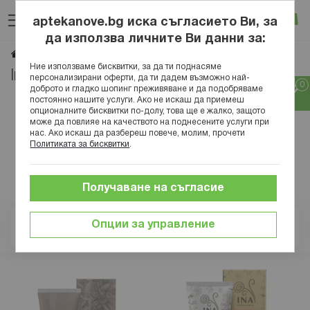
Прескачане
Търсене
Люб
Ко
към
aptekanove.bg иска съгласието Ви, за
съдържанието
Вход
да използва личните Ви данни за:
Ina Essentials
Начало
Марки
Ние използваме бисквитки, за да ти поднасяме
Ina Essentials
персонализирани оферти, да ти дадем възможно най-
доброто и гладко шопинг преживяване и да подобряваме
постоянно нашите услуги. Ако не искаш да приемеш
опционалните бисквитки по-долу, това ще е жалко, защото
може да повлияе на качеството на поднесените услуги при
нас. Ако искаш да разбереш повече, молим, прочети
Политиката за бисквитки
.
Получаване на съгласие
Опции за управление
Позиция