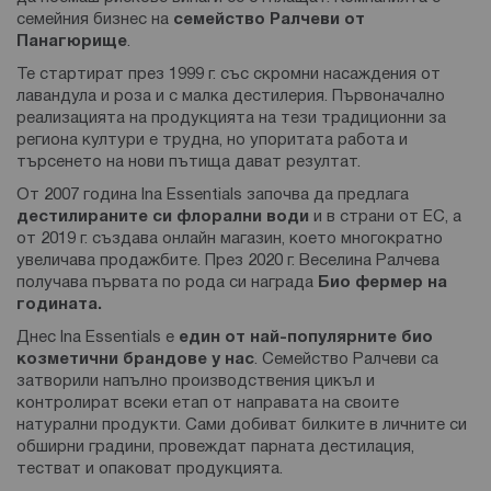
семейния бизнес на
семейство Ралчеви от
Панагюрище
.
Те стартират през 1999 г. със скромни насаждения от
лавандула и роза и с малка дестилерия. Първоначално
реализацията на продукцията на тези традиционни за
региона култури е трудна, но упоритата работа и
търсенето на нови пътища дават резултат.
От 2007 година Ina Essentials започва да предлага
дестилираните си флорални води
и в страни от ЕС, а
от 2019 г. създава онлайн магазин, което многократно
увеличава продажбите. През 2020 г. Веселина Ралчева
получава първата по рода си награда
Био фермер на
годината.
Днес Ina Essentials е
един от най-популярните био
козметични брандове у нас
. Семейство Ралчеви са
затворили напълно производствения цикъл и
контролират всеки етап от направата на своите
натурални продукти. Сами добиват билките в личните си
обширни градини, провеждат парната дестилация,
тестват и опаковат продукцията.