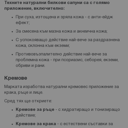
Техните натурални билкови сапуни са с голямо
приложение, включително:
При суха, изтощена и зряла кожа - с анти-ейдж
ефект;
За смесена към мазна кожа и акнеична кожа;
С успокояващо действие най-вече за раздразнена
кожа, склонна към екземи;
Противовъзпалително действие най-вече за
проблемна кожа - при псориазис, себорея, екземи,
обриви и рани.
Кремове
Марката изработва натурални кремовес приложение за
крака, ръце и лице.
Сред тях ще откриете:
Кремове за ръце
- с хидратиращо и тонизиращо
действие;
Кремове за
крака
- с естествени съставки за