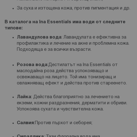
За суха и изтощена кожа, против пигментация и др.
В каталога на Ina Essentials има води от следните
типове:
Лавандулова вода
: Лавандулата е ефективна за
профилактика и лечение на акне и проблемна кожа.
Подходяща е за всички възрасти.
Розова вода
:Дестилатът на Ina Essentials от
маслодайна роза действа успокояващо и
освежаващо на лицето. Той има тонизиращ и
овлажняващ ефект и действа против стареенето.
Лайка
: Действа благоприятно за лечението на
екземи, кожни раздразнения, дерматити и обриви.
Успокоява сухата и чувствителна кожа.
Салвия
:Против пърхот и себорея;
Смрадлика
: Тази флорална вода има