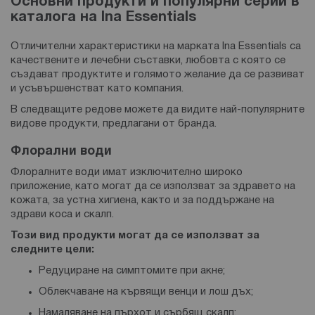
Основни продукти и популярни серии в
каталога на
Ina Essentials
Отличителни характеристики на марката Ina Essentials са
качествените и лечебни съставки, любовта с която се
създават продуктите и голямото желание да се развиват
и усъвършенстват като компания.
В следващите редове можете да видите най-популярните
видове продукти, предлагани от бранда.
Флорални води
Флоралните води имат изключително широко
приложение, като могат да се използват за здравето на
кожата, за устна хигиена, както и за поддържане на
здрави коса и скалп.
Този вид продукти могат да се използват за
следните цели:
Редуциране на симптомите при акне;
Облекчаване на кървящи венци и лош дъх;
Намаляване на пърхот и сърбящ скалп;