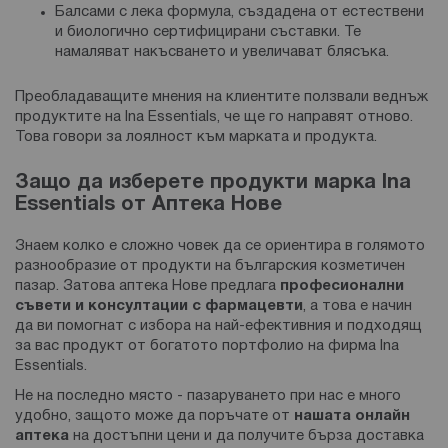
Балсами с лека формула, създадена от естествени
и биологично сертифицирани съставки. Те
намаляват накъсването и увеличават блясъка.
Преобладаващите мнения на клиентите ползвали веднъж
продуктите на Ina Essentials, че ще го направят отново.
Това говори за лоялност към марката и продукта.
Защо да изберете продукти марка Ina
Essentials от Аптека Нове
Знаем колко е сложно човек да се ориентира в голямото
разнообразие от продукти на българския козметичен
пазар. Затова аптека Нове предлага
професионални
съвети и консултации с фармацевти
, а това е начин
да ви помогнат с избора на най-ефективния и подходящ
за вас продукт от богатото портфолио на фирма Ina
Essentials.
Не на последно място - пазаруването при нас е много
удобно, защото може да поръчате от
нашата онлайн
аптека
на достъпни цени и да получите бърза доставка