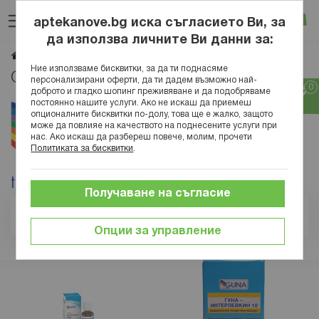
Прескачане
Търсене
Люб
Ко
към
aptekanove.bg иска съгласието Ви, за
съдържанието
Вход
да използва личните Ви данни за:
GUNA
Начало
Марки
Ние използваме бисквитки, за да ти поднасяме
GUNA
персонализирани оферти, да ти дадем възможно най-
доброто и гладко шопинг преживяване и да подобряваме
постоянно нашите услуги. Ако не искаш да приемеш
опционалните бисквитки по-долу, това ще е жалко, защото
може да повлияе на качеството на поднесените услуги при
нас. Ако искаш да разбереш повече, молим, прочети
Политиката за бисквитки
.
Получаване на съгласие
Позиция
Опции за управление