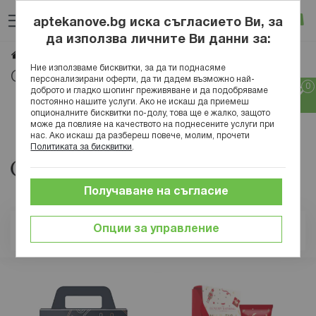
Прескачане
Търсене
Люб
Ко
към
aptekanove.bg иска съгласието Ви, за
съдържанието
Вход
да използва личните Ви данни за:
GRACE COLE
Начало
Марки
Ние използваме бисквитки, за да ти поднасяме
GRACE COLE
персонализирани оферти, да ти дадем възможно най-
доброто и гладко шопинг преживяване и да подобряваме
постоянно нашите услуги. Ако не искаш да приемеш
опционалните бисквитки по-долу, това ще е жалко, защото
може да повлияе на качеството на поднесените услуги при
нас. Ако искаш да разбереш повече, молим, прочети
Политиката за бисквитки
.
Получаване на съгласие
Опции за управление
Позиция