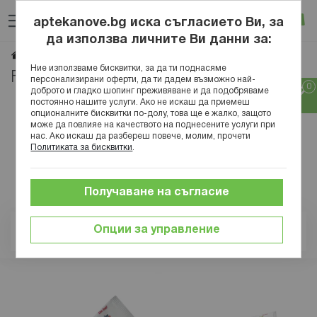
Прескачане
Търсене
Люб
Ко
към
aptekanove.bg иска съгласието Ви, за
съдържанието
Вход
да използва личните Ви данни за:
FITTYDENT
Начало
Марки
Ние използваме бисквитки, за да ти поднасяме
FITTYDENT
персонализирани оферти, да ти дадем възможно най-
доброто и гладко шопинг преживяване и да подобряваме
постоянно нашите услуги. Ако не искаш да приемеш
опционалните бисквитки по-долу, това ще е жалко, защото
може да повлияе на качеството на поднесените услуги при
нас. Ако искаш да разбереш повече, молим, прочети
Политиката за бисквитки
.
Получаване на съгласие
Опции за управление
Позиция