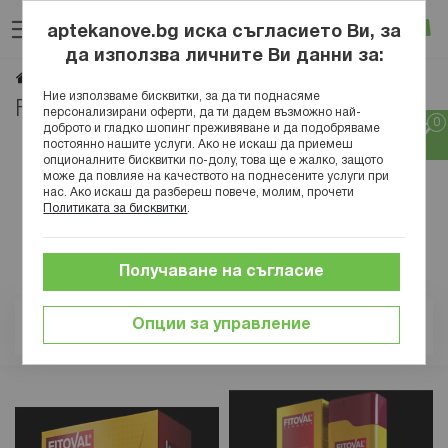
Прескачане
Търсене
Люб
Ко
към
aptekanove.bg иска съгласието Ви, за
съдържанието
Вход
да използва личните Ви данни за:
Fitoval
Начало
Марки
Ние използваме бисквитки, за да ти поднасяме
Fitoval
персонализирани оферти, да ти дадем възможно най-
доброто и гладко шопинг преживяване и да подобряваме
постоянно нашите услуги. Ако не искаш да приемеш
опционалните бисквитки по-долу, това ще е жалко, защото
може да повлияе на качеството на поднесените услуги при
нас. Ако искаш да разбереш повече, молим, прочети
Политиката за бисквитки
.
Получаване на съгласие
Опции за управление
Позиция