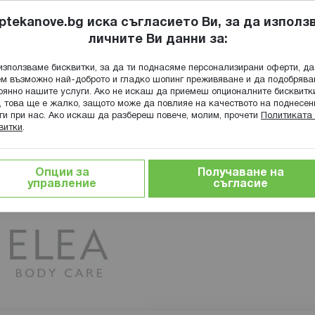
ptekanove.bg иска съгласието Ви, за да използ
личните Ви данни за:
ПОПИТАЙ Ф
използваме бисквитки, за да ти поднасяме персонализирани оферти, да
Търсене
м възможно най-доброто и гладко шопинг преживяване и да подобряв
оянно нашите услуги. Ако не искаш да приемеш опционалните бисквитк
КА
ГРИЖА ЗА МАЙКАТА И ДЕТЕТО
ХРАНИТЕЛНИ ДОБАВКИ
, това ще е жалко, защото може да повлияе на качеството на поднесен
ги при нас. Ако искаш да разбереш повече, молим, прочети
Политиката 
витки
.
Опции за
Получаване на
управление
съгласие