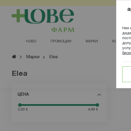
Прескачане
a
към
съдържанието
Ние 
даде
пост
НОВО
ПРОМОЦИИ
МАРКИ
КОЗМЕТИ
долу
услу
биск
Начало
Марки
Elea
Elea
Филтрирай
ЦЕНА
2,00 €
4,99 €