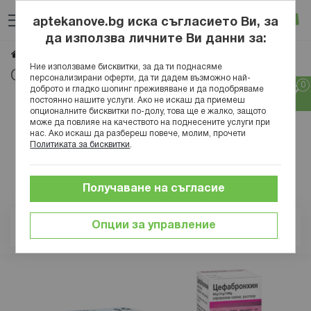
Прескачане
Търсене
Люб
Ко
към
aptekanove.bg иска съгласието Ви, за
съдържанието
Вход
да използва личните Ви данни за:
CEFAK
Начало
Марки
Ние използваме бисквитки, за да ти поднасяме
CEFAK
персонализирани оферти, да ти дадем възможно най-
доброто и гладко шопинг преживяване и да подобряваме
постоянно нашите услуги. Ако не искаш да приемеш
опционалните бисквитки по-долу, това ще е жалко, защото
може да повлияе на качеството на поднесените услуги при
нас. Ако искаш да разбереш повече, молим, прочети
Политиката за бисквитки
.
Получаване на съгласие
Опции за управление
Позиция