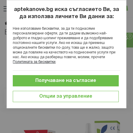
Прескачане
Търсене
Люб
Ко
към
aptekanove.bg иска съгласието Ви, за
съдържанието
Вход
да използва личните Ви данни за:
Bionat
Начало
Марки
Ние използваме бисквитки, за да ти поднасяме
Bionat
персонализирани оферти, да ти дадем възможно най-
доброто и гладко шопинг преживяване и да подобряваме
постоянно нашите услуги. Ако не искаш да приемеш
опционалните бисквитки по-долу, това ще е жалко, защото
може да повлияе на качеството на поднесените услуги при
нас. Ако искаш да разбереш повече, молим, прочети
Политиката за бисквитки
.
Получаване на съгласие
Опции за управление
Позиция