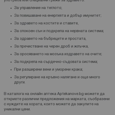
употреба или специални грижи за здравето:
За управление на теглото;
За повишаване на енергията и добър имунитет;
За здравето на костите и ставите,
За спокоен сън и подкрепа на нервната система;
За здравето на бъбреците и простата,
За пречистване на черен дроб и жлъчка,
За оросяването на мозъка издравето на очите;
За подкрепа на сърдечно-съдовата система;
При разширени вени и уморени крака;
За регулиране на кръвно налягане и още много
други.
В каталога на онлайн аптека Aptekanove.bg можете да
откриете различни предложения на марката, съобразени
с нуждите на хората, които можете да закупите на
уникални цени.