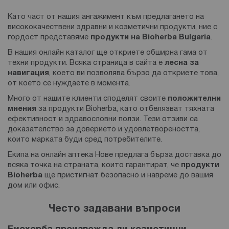
Като част от нашия ангажимент към предлагането на
висококачествени здравни и козметични продукти, ние с
гордост представяме
продукти на Bioherba Bulgaria
.
В нашия онлайн каталог ще откриете обширна гама от
техни продукти. Всяка страница в сайта е
лесна за
навигация
, което ви позволява бързо да откриете това,
от което се нуждаете в момента.
Много от нашите клиенти споделят своите
положителни
мнения
за продукти Bioherba, като отбелязват тяхната
ефективност и здравословни ползи. Тези отзиви са
доказателство за доверието и удовлетвореността,
които марката буди сред потребителите.
Екипа на онлайн аптека Нове предлага бърза доставка до
всяка точка на страната, които гарантират, че
продукти
Bioherba
ще пристигнат безопасно и навреме до вашия
дом или офис.
Често задавани въпроси