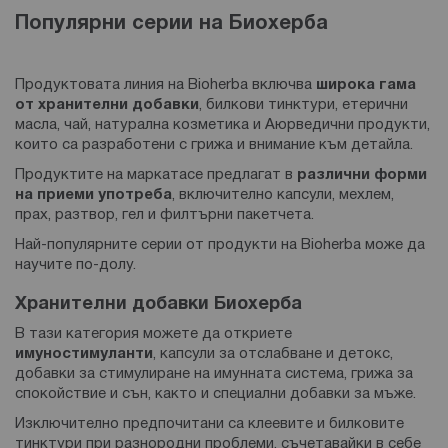
Популярни серии на Биохерба
Продуктовата линия на Bioherba включва
широка гама
от хранителни добавки
, билкови тинктури, етерични
масла, чай, натурална козметика и Аюрведични продукти,
които са разработени с грижа и внимание към детайла.
Продуктите на маркатасе предлагат в
различни форми
на прием
и употреба
, включително капсули, мехлем,
прах, разтвор, гел и филтърни пакетчета.
Най-популярните серии от продукти на Bioherba може да
научите по-долу.
Хранителни добавки Биохерба
В тази категория можете да откриете
имуностимуланти
, капсули за отслабване и детокс,
добавки за стимулиране на имунната система, грижа за
спокойствие и сън, както и специални добавки за мъже.
Изключително предпочитани са клеевите и билковите
тинктури при разнородни проблеми, съчетавайки в себе