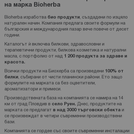
на марка Bioherba
Bioherba изработва
био продукти
, създадени по изцяло
натурален начин. Компания предлага своите формули на
българския и международния пазар вече повече от десет
години.
Каталогът ѝ включва билкови, здравословни и
терапевтични продукти, билкова козметика и натурални
масла, с портфолио от над
1 200 продукта за здраве и
красота.
Всички продукти на Биохерба са произведени
100% от
билки
, събирани от чисти планински райони. Ето защо
формулите на марката са без оцветители,
ароматизатори и примеси.
Производствената база на компанията се намира на 14
км от град Пловдив в
село Руен.
Днес, продуктите на
марката се предлагат
в над 3000 търговски обекта
и
се произвеждат в четири съвременни производствени
бази.
Компанията се гордее със своите съвременни инсталации