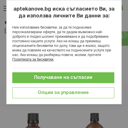
Прескачане
Търсене
Люб
Ко
към
aptekanove.bg иска съгласието Ви, за
съдържанието
Вход
да използва личните Ви данни за:
Bioherba
Начало
Марки
Ние използваме бисквитки, за да ти поднасяме
Bioherba
персонализирани оферти, да ти дадем възможно най-
доброто и гладко шопинг преживяване и да подобряваме
постоянно нашите услуги. Ако не искаш да приемеш
опционалните бисквитки по-долу, това ще е жалко, защото
може да повлияе на качеството на поднесените услуги при
нас. Ако искаш да разбереш повече, молим, прочети
Политиката за бисквитки
.
Получаване на съгласие
Опции за управление
Позиция