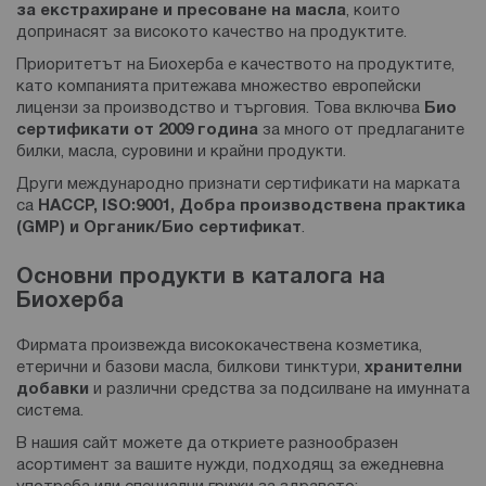
за екстрахиране и пресоване на масла
, които
допринасят за високото качество на продуктите.
Приоритетът на Биохерба е качеството на продуктите,
като компанията притежава множество европейски
лицензи за производство и търговия. Това включва
Био
сертификати от 2009 година
за много от предлаганите
билки, масла, суровини и крайни продукти.
Други международно признати сертификати на марката
са
HACCP, ISO:9001, Добра производствена практика
(GMP) и Органик/Био сертификат
.
Основни продукти в каталога на
Биохерба
Фирмата произвежда висококачествена козметика,
етерични и базови масла, билкови тинктури,
хранителни
добавки
и различни средства за подсилване на имунната
система.
В нашия сайт можете да откриете разнообразен
асортимент за вашите нужди, подходящ за ежедневна