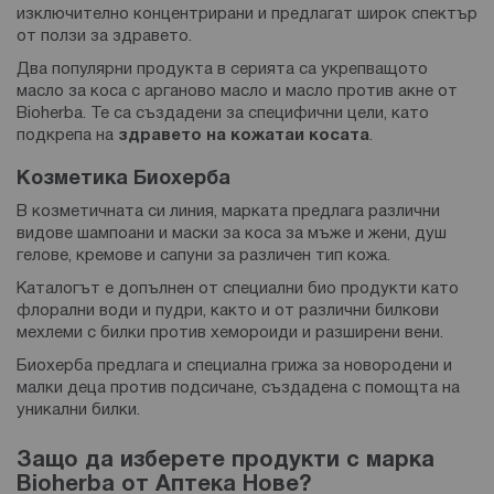
изключително концентрирани и предлагат широк спектър
от ползи за здравето.
Два популярни продукта в серията са укрепващото
масло за коса с арганово масло и масло против акне от
Bioherba. Те са създадени за специфични цели, като
подкрепа на
здравето на кожата
и косата
.
Козметика Биохерба
В козметичната си линия, марката предлага различни
видове шампоани и маски за коса за мъже и жени, душ
гелове, кремове и сапуни за различен тип кожа.
Каталогът е допълнен от специални био продукти като
флорални води и пудри, както и от различни билкови
мехлеми с билки против хемороиди и разширени вени.
Биохерба предлага и специална грижа за новородени и
малки деца против подсичане, създадена с помощта на
уникални билки.
Защо да изберете продукти с марка
Bioherba от Аптека Нове?