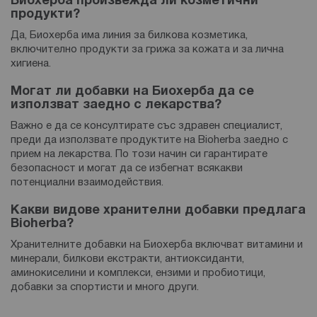
Биохерба произвежда ли козметични
продукти?
Да, Биохерба има линия за билкова козметика,
включително продукти за грижа за кожата и за лична
хигиена.
Могат ли добавки на Биохерба да се
използват заедно с лекарства?
Важно е да се консултирате със здравен специалист,
преди да използвате продуктите на Bioherba заедно с
прием на лекарства. По този начин си гарантирате
безопасност и могат да се избегнат всякакви
потенциални взаимодействия.
Какви видове хранителни добавки предлага
Bioherba?
Хранителните добавки на Биохерба включват витамини и
минерали, билкови екстракти, антиоксиданти,
аминокиселини и комплекси, ензими и пробиотици,
добавки за спортисти и много други.