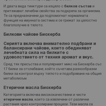
И двата вида тинктури са изцяло с
билков състав
и
притежават лечебни свойства за подкрепа за организма.
Те са предназначени да подпомогнат нормалната
функция на имунната система и се грижат за цялостно
благополучие в тялото.
Билкови чайове Биохерба
Серията включва внимателно подбрани и
балансирани чайове
, които обединяват
лечебната сила на билките с
удоволствието от техния аромат и вкус.
Сред тях присъства и популярният микс на Биохерба със
17 билки за отслабване, който съчетава разнообразни
билки за контрол върху теглото и подобряване на общия
метаболизъм.
Етерични масла Биохерба
Категорията включва висококачествени и чисти
етерични масла
, които са извлечени от различни
растения чрез контролирани процеси. Тези масла са