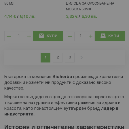
50 МЛ
БИЛОБА ЗА ОРОСЯВАНЕ НА
МОЗЪКА 50МЛ
4,14 €
/
8,10 лв.
3,22 €
/
6,30 лв.
КУПИ
КУПИ
Страница
В момента четете страница
Страница
Страница
Страница
Напред
1
2
3
Българската компания
Bioherba
произвежда хранителни
добавки и козметични продукти с доказано високо
качество.
Маркатае създадена с цел да отговори на нарастващото
търсене на натурални и ефективни решения за здраве и
красота, като понастоящем еутвърден бранд
лидер в
индустрията.
История и отличителни характеристики