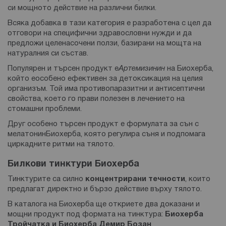
си мощното действие на различни билки.
Всяка добавка в тази категория е разработена с цел да
отговори на специфични здравословни нужди и да
предложи целенасочени ползи, базирани на мощта на
натуралния си състав.
Популярен и търсен продукт е
Артемизинин
на Биохерба,
който еособено ефективен за детоксикация на целия
организъм. Той има противопаразитни и антисептични
свойства, което го прави полезен в лечението на
стомашни проблеми.
Друг особено търсен продукт е формулата за сън с
мелатонинБиохерба, която регулира съня и подпомага
циркадните ритми на тялото.
Билкови тинктури Биохерба
Тинктурите са силно
концентрирани течности
, които
предлагат директно и бързо действие върху тялото.
В каталога на Биохерба ще откриете два доказани и
мощни продукт под формата на тинктура:
Биохерба
Тройчатка
и
Биохерба Демир Бозан
.