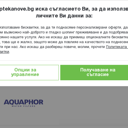
ptekanove.bg иска съгласието Ви, за да използ
личните Ви данни за:
ПОПИТАЙ Ф
използваме бисквитки, за да ти поднасяме персонализирани оферти, да
Търсене
м възможно най-доброто и гладко шопинг преживяване и да подобряв
оянно нашите услуги. Ако не искаш да приемеш опционалните бисквитк
КА
ГРИЖА ЗА МАЙКАТА И ДЕТЕТО
ХРАНИТЕЛНИ ДОБАВКИ
, това ще е жалко, защото може да повлияе на качеството на поднесен
ги при нас. Ако искаш да разбереш повече, молим, прочети
Политиката 
витки
.
Опции за
Получаване на
управление
съгласие