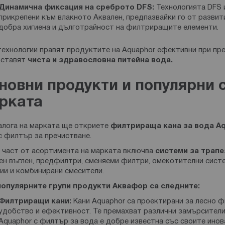
Динамична фиксация на среброто DFS:
Технологията DFS 
прикрепени към влакното Аквален, предпазвайки го от развит
добра хигиена и дълготрайност на филтриращите елементи.
технологии правят продуктите на Aquaphor ефективни при пр
оставят
чиста и здравословна питейна вода.
новни продукти и популярни с
рката
алога на марката ще откриете
филтрираща кана за вода A
с филтър за пречистване.
 част от асортимента на марката включва
системи за трапе
ен въглен, предфилтри, сменяеми филтри, омекотителни систе
ии и комбинирани смесители.
популярните групи продукти Аквафор са следните:
Филтриращи кани:
Кани Aquaphor са проектирани за лесно 
удобство и ефективност. Те премахват различни замърсители 
Aquaphor с филтър за вода е добре известна със своите инов