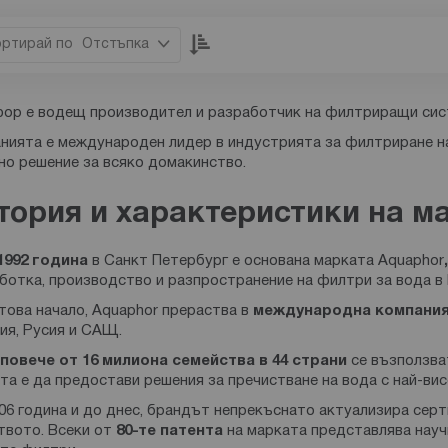
Настрой
Отстъпка
низходяща
посока
ор е водещ производител и разработчик на филтриращи сис
нията е международен лидер в индустрията за филтриране на
но решение за всяко домакинство.
тория и характеристики на м
1992 година
в Санкт Петербург е основана марката Aquaphor
,
ботка, производство и разпространение на филтри за вода в 
това начало, Aquaphor прераства в
международна компани
ия, Русия и САЩ.
повече от 16 милиона семейства в 44 страни
се възползва
та е да предостави решения за пречистване на вода с най-вис
06 година и до днес, брандът непрекъснато актуализира серт
твото. Всеки от
80-те патента
на марката представлява науч