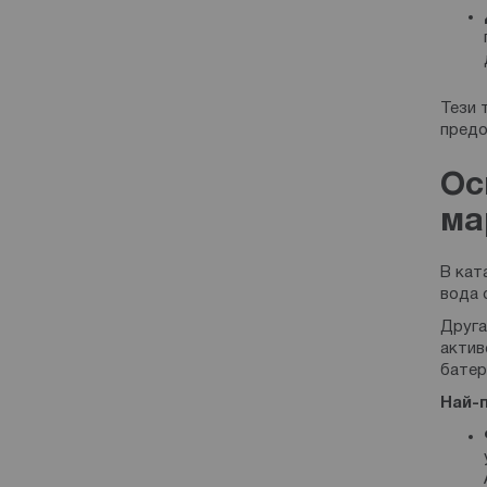
Тези 
пред
Ос
ма
В кат
вода 
Друга
актив
батер
Най-