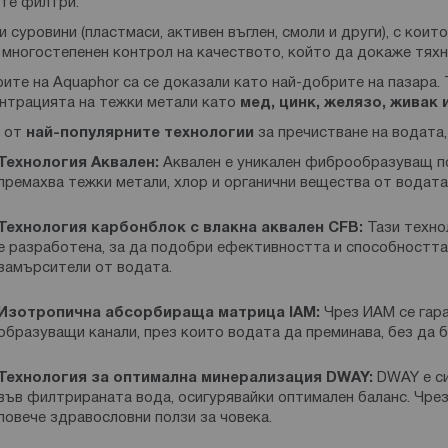
те филтри.
и суровини (пластмаси, активен въглен, смоли и други), с кои
 многостепенен контрол на качеството, който да докаже тях
ите на Aquaphor са се доказали като най-добрите на пазара.
нтрацията на тежки метали като
мед, цинк, желязо, живак
и от
най-популярните технологии
за пречистване на водата,
Технология Аквален:
Аквален е уникален фиброобразуващ по
премахва тежки метали, хлор и органични вещества от водата
Технология карбонблок с влакна аквален CFB:
Тази техно
е разработена, за да подобри ефективността и способностт
замърсители от водата.
Изотропична абсорбираща матрица IAM:
Чрез ИАМ се гар
образуващи канали, през които водата да преминава, без да 
Технология за оптимална минерализация DWAY:
DWAY е с
във филтрираната вода, осигурявайки оптимален баланс. Чре
повече здравословни ползи за човека.