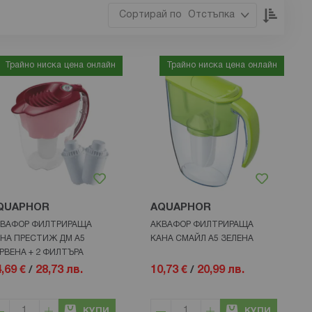
Настр
Отстъпка
низхо
посока
Трайно ниска цена онлайн
Трайно ниска цена онлайн
QUAPHOR
AQUAPHOR
ВАФОР ФИЛТРИРАЩА
АКВАФОР ФИЛТРИРАЩА
НА ПРЕСТИЖ ДМ А5
КАНА СМАЙЛ А5 ЗЕЛЕНА
РВЕНА + 2 ФИЛТЪРА
,69 €
/
28,73 лв.
10,73 €
/
20,99 лв.
КУПИ
КУПИ