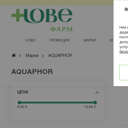
Прескачане
a
към
съдържанието
Ние 
даде
пост
НОВО
ПРОМОЦИИ
МАРКИ
КОЗМЕТИ
долу
услу
биск
Начало
Марки
AQUAPHOR
AQUAPHOR
Филтрирай
ЦЕНА
6,00 €
14,99 €