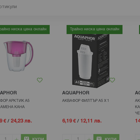
ртикули
райно ниска цена онлайн
Трайно ниска цена онлайн
APHOR
AQUAPHOR
A
ФОР АРКТИК А5
АКВАФОР ФИЛТЪР А5 Х 1
АК
АМЕНА КАНА
КА
ЧЕ
9 €
/
24,23 лв.
6,19 €
/
12,11 лв.
14
КУПИ
КУПИ