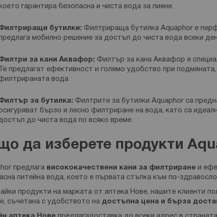
което гарантира безопасна и чиста вода за пиене.
Филтриращи бутилки:
Филтрираща бутилка Aquaphor е перфе
предлага мобилно решение за достъп до чиста вода всеки ден
Филтри за кани
Аквафор:
Филтър за кана Аквафор е специа
Те предлагат ефективност и голямо удобство при подмяната, 
филтрираната вода.
Филтър за бутилка:
Филтрите за бутилки Aquaphor са предна
осигуряват бързо и лесно филтриране на вода, като са идеалн
достъп до чиста вода по всяко време.
що да изберете продукти Aqu
hor предлага
висококачествени кани за филтриране
и ефе
асна питейна вода, което е първата стъпка към по-здравосло
айки продукти на марката от аптека Нове, нашите клиенти п
е, съчетана с удобството на
достъпна цена и бърза доста
йн аптека Нове
предлагадоставка до всеки адрес в странат