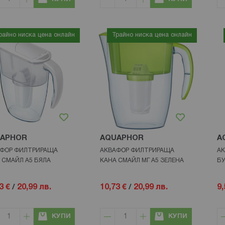
райно ниска цена онлайн
Трайно ниска цена онлайн
APHOR
AQUAPHOR
A
ФОР ФИЛТРИРАЩА
АКВАФОР ФИЛТРИРАЩА
АК
 СМАЙЛ А5 БЯЛА
КАНА СМАЙЛ МГ А5 ЗЕЛЕНА
БУ
3 €
/
20,99 лв.
10,73 €
/
20,99 лв.
9,
КУПИ
КУПИ