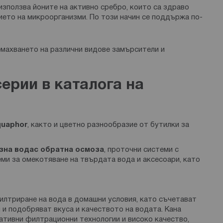
използва йоните на активно сребро, които са здраво
ието на микроорганизми. По този начин се поддържа по-
емахването на различни видове замърсители и
ерии в каталога на
quaphor
, както и цветно разнообразие от бутилки за
зна вода
с обратна осмоза
, проточни системи с
ми за омекотяване на твърдата вода и аксесоари, като
филтриране на вода в домашни условия, като съчетават
и подобряват вкуса и качеството на водата. Кана
ативни филтрационни технологии и високо качество,