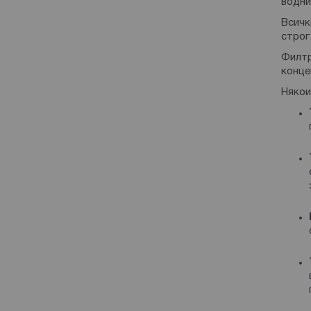
водни
Всичк
строг
Филтр
конце
Няко