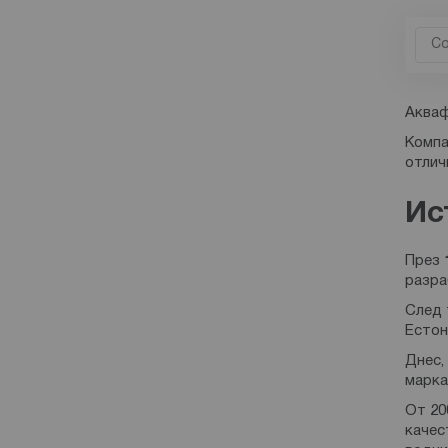
Акваф
Компа
отлич
Ис
През
разра
След 
Естон
Днес,
марка
От 20
качес