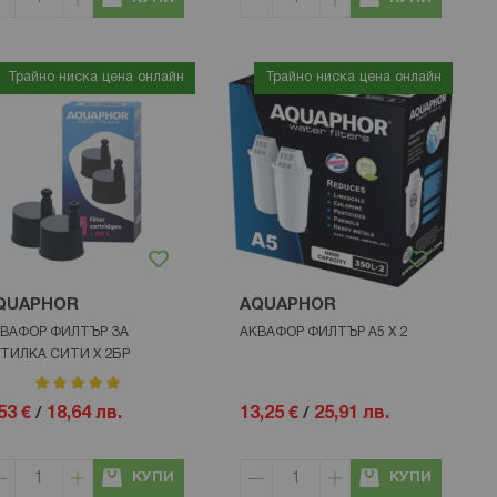
Трайно ниска цена онлайн
Трайно ниска цена онлайн
QUAPHOR
AQUAPHOR
ВАФОР ФИЛТЪР ЗА
АКВАФОР ФИЛТЪР А5 Х 2
ТИЛКА СИТИ Х 2БР
рейтинг:
100%
53 €
/
18,64 лв.
13,25 €
/
25,91 лв.
КУПИ
КУПИ