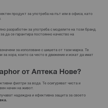
ктен продукт за употреба на път или в офиса, като
.
лно разработен за употреба с моделите на този бранд.
за да се гарантира постоянно качество на
значени за използване с шишета от тази марка. Те
и за хора, които са често в движение и искат да имат
aphor от Аптека Нове?
ктивни филтри за вода. Те осигуряват чиста и
вен начин на живот.
олучават надеждна и ефективна защита за своето
вка.
а.