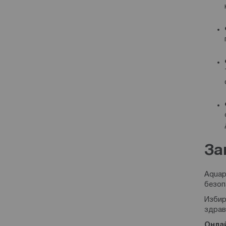
За
Aquap
безоп
Избир
здрав
Онла