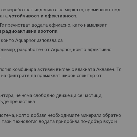
то се изработват изделията на марката, преминават под
ната
устойчивост и ефективност.
 Те пречистват водата ефикасно, като намаляват
 и радиоактивни изотопи
.
 които Aquaphor използва са:
лимер, разработен от Aquaphor, който ефективно
.
логия комбинира активен въглен с влакната Аквален. Тя
а на филтрите да премахват широк спектър от
антира, че няма свободно движещи се частици,
бъде пречистена.
истема, която добавя необходимите минерали обратно
з тази технология водата придобива по-добър вкус и