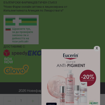
БЪЛГАРСКИ ФАРМАЦЕВТИЧЕН СЪЮЗ
"Нове Фарм онлайн аптека е лицензирана от
Изпълнителната Агенция по Лекарствата"
ДОСТАВЯМЕ С:
X
2026 Новефарм ® Всички права запазени
Електронен магазин
разработен и поддържан от
КУПИ