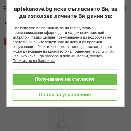
Прескачане
Търсене
Люб
Ко
към
aptekanove.bg иска съгласието Ви, за
съдържанието
Вход
да използва личните Ви данни за:
Начало
Козметика
Козметика за лице
Околоочни кремове
НИВЕА Q10 POWER ОКОЛООЧЕН КРЕМ ПРОТИВ БРЪЧКИ 15МЛ 81288 Х
Ние използваме бисквитки, за да ти поднасяме
персонализирани оферти, да ти дадем възможно най-
доброто и гладко шопинг преживяване и да подобряваме
Преминете
17%
постоянно нашите услуги. Ако не искаш да приемеш
към
опционалните бисквитки по-долу, това ще е жалко, защото
може да повлияе на качеството на поднесените услуги при
края
нас. Ако искаш да разбереш повече, молим, прочети
на
Политиката за бисквитки
.
галерията
на
изображенията
Получаване на съгласие
Опции за управление