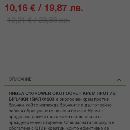
10,16 € / 19,87 лв.
12,21 € / 23,88 лв.
ОПИСАНИЕ
НИВЕА Q10 POWER ОКОЛООЧЕН КРЕМ ПРОТИВ
БРЪЧКИ 15МЛ 81288
е околоочен крем против
бръчки, който изглажда бръчките и дълготрайно
забавя образуването на нови бръчки. Кремът
предпазва деликатната кожа около очите от
преждевремено стареене. Специалната формула е
обогатена с Q10 и креатин, които ефективно се