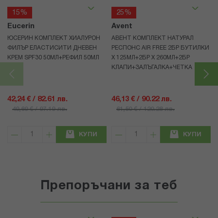
15%
25%
Eucerin
Avent
ЮСЕРИН КОМПЛЕКТ ХИАЛУРОН
АВЕНТ КОМПЛЕКТ НАТУРАЛ
ФИЛЪР ЕЛАСТИСИТИ ДНЕВЕН
РЕСПОНС AIR FREE 2БР БУТИЛКИ
КРЕМ SPF30 50МЛ+РЕФИЛ 50МЛ
Х 125МЛ+2БР Х 260МЛ+2БР
КЛАПИ+ЗАЛЪГАЛКА+ЧЕТКА
42,24 € / 82.61 лв.
46,13 € / 90.22 лв.
49,69 € / 97.19 лв.
61,50 € / 120.28 лв.
КУПИ
КУПИ
Препоръчани за теб