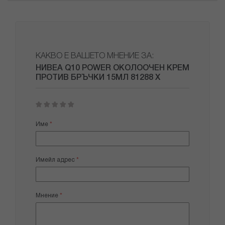
КАКВО Е ВАШЕТО МНЕНИЕ ЗА:
НИВЕА Q10 POWER ОКОЛООЧЕН КРЕМ
ПРОТИВ БРЪЧКИ 15МЛ 81288 Х
1
2
3
4
5
star
stars
stars
stars
stars
Име
Имейл адрес
Мнение