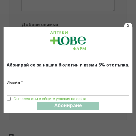
Добави снимки
X
Препоръчвам продукта
Прочетох и се съгласявам с
Абонирай се за нашия бюлетин и вземи 5% отстъпка.
Общите условия и политиката за
поверителност
*
Имейл *
ИЗПРАТИ
Съгласен съм с общите условия на сайта
Абониране