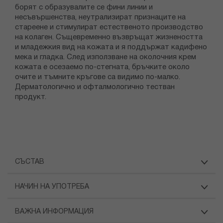
борят с образувалите се фини линии и
несъвършенства, неутрализират признаците на
стареене и стимулират естественото производство
на колаген. Същевременно възвръщат жизнеността
и младежкия вид на кожата и я поддържат кадифено
мека и гладка. След използване на околочния крем
кожата е осезаемо по-стегната, бръчките около
очите и тъмните кръгове са видимо по-малко.
Дерматологично и офталмологично тестван
продукт.
СЪСТАВ
НАЧИН НА УПОТРЕБА
ВАЖНА ИНФОРМАЦИЯ