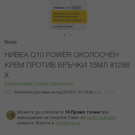
Преминете
Nivea
към
началото
НИВЕА Q10 POWER ОКОЛООЧЕН
на
КРЕМ ПРОТИВ БРЪЧКИ 15МЛ 81288
галерия
със
Х
снимки
Бъдете първият оценил този продукт
Безплатна доставка за над 50.00 € / 97,79 лв.
Код
34571
Можете да спечелите
10
Промо точки
при
извършване на покупка! Само за
регистрирани
клиенти.
Влезте в
профила си
.