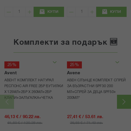
КУПИ
КУПИ
Комплекти за подарък 🆕
25%
25%
Avent
Avene
АВЕНТ КОМПЛЕКТ НАТУРАЛ
АВЕН СЛЪНЦЕ КОМПЛЕКТ СПРЕЙ
РЕСПОНС AIR FREE 2БР БУТИЛКИ
ЗА ВЪЗРАСТНИ SPF30 200
Х 125МЛ+2БР Х 260МЛ+2БР
МЛ+СПРЕЙ ЗА ДЕЦА SPF50+
КЛАПИ+ЗАЛЪГАЛКА+ЧЕТКА
200МЛ*
46,13 € / 90.22 лв.
27,41 € / 53.61 лв.
61,50 € / 120.28 лв.
36,55 € / 71.49 лв.