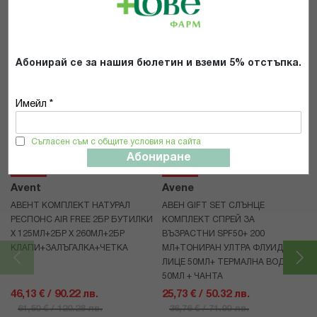
ИЗПРАТИ
Абонирай се за нашия бюлетин и вземи 5% отстъпка.
Имейл *
Популярни в тази категория
Съгласен съм с общите условия на сайта
Абониране
25%
30%
Avent
Avene
АВЕНТ КОМПЛЕКТ НАТУРАЛ
АВЕН GIFT SET СЛЪНЦЕ
РЕСПОНС AIR FREE 2БР БУТИЛКИ
КОМПЛЕКТ СПРЕЙ ЗА
Х 125МЛ+2БР Х 260МЛ+2БР
ВЪЗРАСТНИ SPF50+ 200
КЛАПИ+ЗАЛЪГАЛКА+ЧЕТКА
МЛ+ТОНИРАН УЛТРА ФЛУИД ЗА
ЛИЦЕ 50МЛ+ ТЕРМАЛНА ВОДА
50МЛ + ЧАНТА
46,13 € / 90.22 лв.
25,73 € / 50.32 лв.
61,50 € / 120.28 лв.
36,76 € / 71.90 лв.