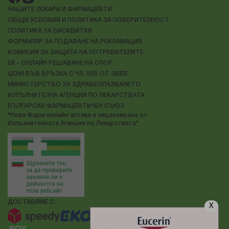
НАШИТЕ ЛЕКАРИ И ФАРМАЦЕВТИ
ОБЩИ УСЛОВИЯ И ПОЛИТИКА ЗА ПОВЕРИТЕЛНОСТ
ПОЛИТИКА ЗА БИСКВИТКИ
ФОРМУЛЯР ЗА ПОДАВАНЕ НА РЕКЛАМАЦИЯ
КОМИСИЯ ЗА ЗАЩИТА НА ПОТРЕБИТЕЛИТЕ
ЕК - ОНЛАЙН РЕШАВАНЕ НА СПОР
ЦЕНИ ВЪВ ВРЪЗКА С ЧЛ. 55Б ОТ ЗВЕБ
МИНИСТЕРСТВО ЗА ЗДРАВЕОПАЗВАНЕТО
ИЗПЪЛНИТЕЛНА АГЕНЦИЯ ПО ЛЕКАРСТВАТА
БЪЛГАРСКИ ФАРМАЦЕВТИЧЕН СЪЮЗ
"Нове Фарм онлайн аптека е лицензирана от
Изпълнителната Агенция по Лекарствата"
ДОСТАВЯМЕ С:
X