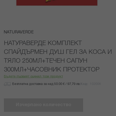
Преминете
NATURAVERDE
към
началото
НАТУРАВЕРДЕ КОМПЛЕКТ
на
СПАЙДЪРМЕН ДУШ ГЕЛ ЗА КОСА И
галерия
със
ТЯЛО 250МЛ+ТЕЧЕН САПУН
снимки
300МЛ+ЧАСОВНИК ПРОТЕКТОР
Бъдете първият оценил този продукт
Безплатна доставка за над 50.00 € / 97,79 лв.
Код
102006
Изчерпано количество