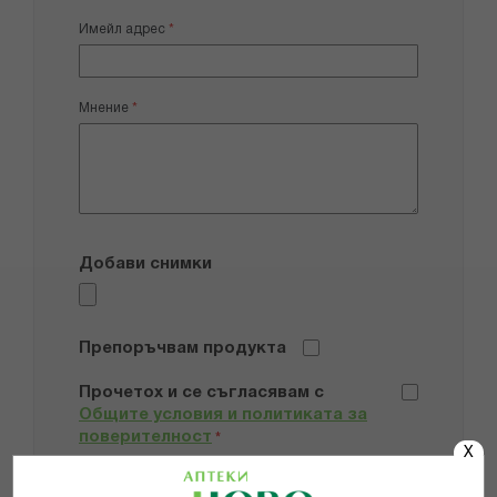
Имейл адрес
Мнение
Добави снимки
Препоръчвам продукта
Прочетох и се съгласявам с
Общите условия и политиката за
поверителност
*
X