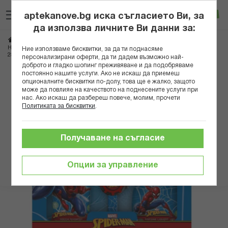
Прескачане
Търсене
Люб
Ко
към
aptekanove.bg иска съгласието Ви, за
съдържанието
Вход
да използва личните Ви данни за:
Начало
Козметика
Комплекти козметика
Комплекти за деца
НАТУРАВЕРДЕ КОМПЛЕКТ СПАЙДЪРМЕН ДУШ ГЕЛ ЗА КОСА И ТЯЛО
Ние използваме бисквитки, за да ти поднасяме
250МЛ+ТЕЧЕН САПУН 300МЛ+ЧАСОВНИК ПРОТЕКТОР
персонализирани оферти, да ти дадем възможно най-
доброто и гладко шопинг преживяване и да подобряваме
постоянно нашите услуги. Ако не искаш да приемеш
Преминете
опционалните бисквитки по-долу, това ще е жалко, защото
към
може да повлияе на качеството на поднесените услуги при
нас. Ако искаш да разбереш повече, молим, прочети
края
Политиката за бисквитки
.
на
галерията
на
Получаване на съгласие
изображенията
Опции за управление