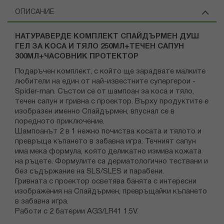
ОПИСАНИЕ
НАТУРАВЕРДЕ КОМПЛЕКТ СПАЙДЪРМЕН ДУШ
ГЕЛ ЗА КОСА И ТЯЛО 250МЛ+ТЕЧЕН САПУН
300МЛ+ЧАСОВНИК ПРОТЕКТОР
Подаръчен комплект, с който ще зарадвате малките
любители на един от най-известните супергерои -
Spider-man. Състои се от шампоан за коса и тяло,
течен сапун и гривна с проектор. Върху продуктите е
изобразен именно Спайдърмен, впуснал се в
поредното приключение.
Шампоанът 2 в 1 нежно почиства косата и тялото и
превръща къпането в забавна игра. Течният сапун
има мека формула, която деликатно измива кожата
на ръцете. Формулите са дерматологично тествани и
без съдържание на SLS/SLES и парабени.
Гривната с проектор осветява банята с интересни
изображения на Спайдърмен, превръщайки къпането
в забавна игра.
Работи с 2 батерии AG3/LR41 1.5V.