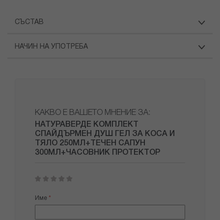
СЪСТАВ
НАЧИН НА УПОТРЕБА
КАКВО Е ВАШЕТО МНЕНИЕ ЗА:
НАТУРАВЕРДЕ КОМПЛЕКТ
СПАЙДЪРМЕН ДУШ ГЕЛ ЗА КОСА И
ТЯЛО 250МЛ+ТЕЧЕН САПУН
300МЛ+ЧАСОВНИК ПРОТЕКТОР
1
2
3
4
5
star
stars
stars
stars
stars
Име