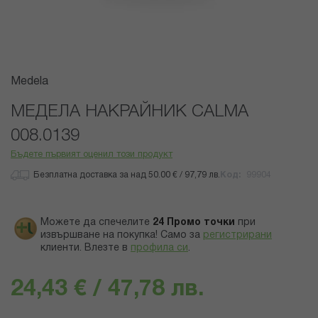
Преминете
Medela
към
началото
МЕДЕЛА НАКРАЙНИК CALMA
на
008.0139
галерия
със
Бъдете първият оценил този продукт
снимки
Безплатна доставка за над 50.00 € / 97,79 лв.
Код
99904
Можете да спечелите
24
Промо точки
при
извършване на покупка! Само за
регистрирани
клиенти.
Влезте в
профила си
.
24,43 € / 47,78 лв.