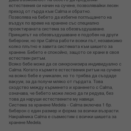
дава възможност на бебето да продължи
естествения си начин на сучене, позволявайки лесен
преход от гърда към Calma и обратно.
Позволява на бебето да избегне поглъщането на
въздух по време на хранене със специално
проектираната система за обезвъздушаване.
Принципът на обезвъздушаване е подобен на други
биберони, но при Calma работи всеки път, независимо
колко плътно е завита системата към шишето за
хранене. Бебето е спокойно, защото се храни в своя
естествен ритъм.
Всяко бебе може да се синхронизира индивидуално с
Calma. Когато кърмите естествения ритъм на сучене
на всяко бебе е уникален, но то трябва да създаде
вакуум, за да получи мляко от гърдата. Това
сходство между кърменето и храненето с Calma,
означава, че бебето може лесно да ги редува, без
това да наруши естествените му навици.
Система за хранене Medela - Calma включва 1 бр.
биберон с един размер и форма за всички възрасти.
Накрайника Calma е съвместим с всички шишета за
хранене Medela.