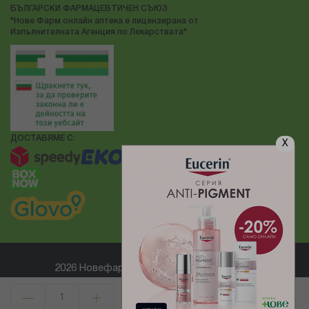
БЪЛГАРСКИ ФАРМАЦЕВТИЧЕН СЪЮЗ
"Нове Фарм онлайн аптека е лицензирана от
Изпълнителната Агенция по Лекарствата"
ДОСТАВЯМЕ С:
X
2026 Новефарм ® Всички права запазени
Електронен магазин
разработен и поддържан от
КУПИ