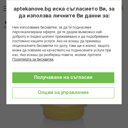
Прескачане
Търсене
Люб
Ко
към
aptekanove.bg иска съгласието Ви, за
съдържанието
Вход
да използва личните Ви данни за:
Начало
Грижа за майката и детето
Аксесоари за бебета
МЕДЕЛА НАКРАЙНИК CALMA 008.0139
Ние използваме бисквитки, за да ти поднасяме
Бебешки аксесоари за хранене
персонализирани оферти, да ти дадем възможно най-
доброто и гладко шопинг преживяване и да подобряваме
Преминете
постоянно нашите услуги. Ако не искаш да приемеш
опционалните бисквитки по-долу, това ще е жалко, защото
към
може да повлияе на качеството на поднесените услуги при
края
нас. Ако искаш да разбереш повече, молим, прочети
на
Политиката за бисквитки
.
галерията
на
изображенията
Получаване на съгласие
Опции за управление