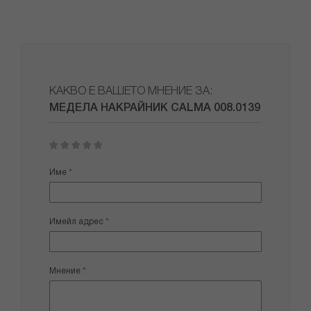
КАКВО Е ВАШЕТО МНЕНИЕ ЗА:
МЕДЕЛА НАКРАЙНИК CALMA 008.0139
1
2
3
4
5
star
stars
stars
stars
stars
Име
Имейл адрес
Мнение