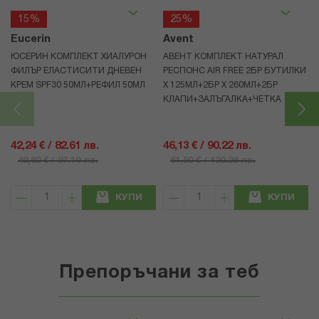
15%
25%
Eucerin
Avent
ЮСЕРИН КОМПЛЕКТ ХИАЛУРОН
АВЕНТ КОМПЛЕКТ НАТУРАЛ
ФИЛЪР ЕЛАСТИСИТИ ДНЕВЕН
РЕСПОНС AIR FREE 2БР БУТИЛКИ
КРЕМ SPF30 50МЛ+РЕФИЛ 50МЛ
Х 125МЛ+2БР Х 260МЛ+2БР
КЛАПИ+ЗАЛЪГАЛКА+ЧЕТКА
42,24 € / 82.61 лв.
46,13 € / 90.22 лв.
49,69 € / 97.19 лв.
61,50 € / 120.28 лв.
КУПИ
КУПИ
Препоръчани за теб