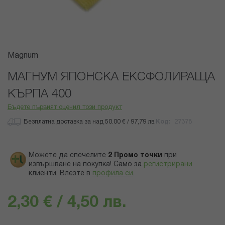
Преминете
Magnum
към
началото
МАГНУМ ЯПОНСКА ЕКСФОЛИРАЩА
на
КЪРПА 400
галерия
със
Бъдете първият оценил този продукт
снимки
Безплатна доставка за над 50.00 € / 97,79 лв.
Код
27378
Можете да спечелите
2
Промо точки
при
извършване на покупка! Само за
регистрирани
клиенти.
Влезте в
профила си
.
2,30 € / 4,50 лв.