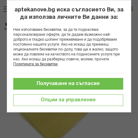
Прескачане
Търсене
Люб
Ко
към
aptekanove.bg иска съгласието Ви, за
съдържанието
Вход
да използва личните Ви данни за:
Начало
Козметика
Аксесоари за баня
МАГНУМ ЯПОНСКА ЕКСФОЛИРАЩА КЪРПА 400
Ние използваме бисквитки, за да ти поднасяме
персонализирани оферти, да ти дадем възможно най-
доброто и гладко шопинг преживяване и да подобряваме
Преминете
постоянно нашите услуги. Ако не искаш да приемеш
към
опционалните бисквитки по-долу, това ще е жалко, защото
може да повлияе на качеството на поднесените услуги при
края
нас. Ако искаш да разбереш повече, молим, прочети
на
Политиката за бисквитки
.
галерията
на
изображенията
Получаване на съгласие
Опции за управление