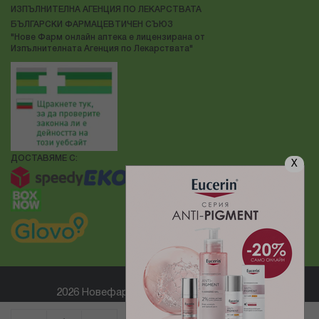
ИЗПЪЛНИТЕЛНА АГЕНЦИЯ ПО ЛЕКАРСТВАТА
БЪЛГАРСКИ ФАРМАЦЕВТИЧЕН СЪЮЗ
"Нове Фарм онлайн аптека е лицензирана от
Изпълнителната Агенция по Лекарствата"
ДОСТАВЯМЕ С:
X
2026 Новефарм ® Всички права запазени
Електронен магазин
разработен и поддържан от