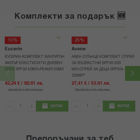
Комплекти за подарък 🆕
15%
25%
Eucerin
Avene
ЮСЕРИН КОМПЛЕКТ ХИАЛУРОН
АВЕН СЛЪНЦЕ КОМПЛЕКТ СПРЕЙ
ФИЛЪР ЕЛАСТИСИТИ ДНЕВЕН
ЗА ВЪЗРАСТНИ SPF30 200
КРЕМ SPF30 50МЛ+РЕФИЛ 50МЛ
МЛ+СПРЕЙ ЗА ДЕЦА SPF50+
200МЛ*
42,24 € / 82.61 лв.
27,41 € / 53.61 лв.
49,69 € / 97.19 лв.
36,55 € / 71.49 лв.
КУПИ
КУПИ
Препоръчани за теб