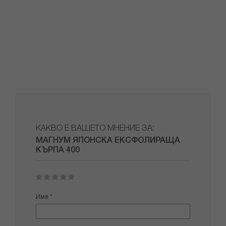
КАКВО Е ВАШЕТО МНЕНИЕ ЗА:
МАГНУМ ЯПОНСКА ЕКСФОЛИРАЩА
КЪРПА 400
1
2
3
4
5
star
stars
stars
stars
stars
Име