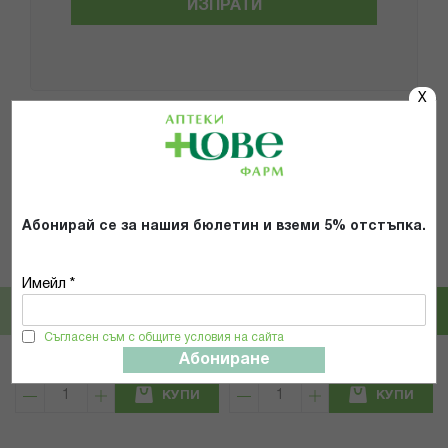
ИЗПРАТИ
X
Популярни в тази категория
Абонирай се за нашия бюлетин и вземи 5% отстъпка.
Magnum
STANDELI
МАГНУМ ЧЕТКА ТЯЛО ПРЕМИУМ
СТАНДЕЛИ 0780422 МАСАЖНА
Имейл *
171
ЧЕТКА ЗА БАНЯ ОТ ГЛИГАНСКИ
КОСЪМ
Съгласен съм с общите условия на сайта
5,06 € / 9.90 лв.
6,74 € / 13.18 лв.
Абониране
КУПИ
КУПИ