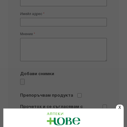
Имейл адрес
Мнение
Добави снимки
Препоръчвам продукта
Прочетох и се съгласявам с
X
Общите условия и политиката за
поверителност
*