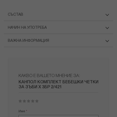
СЪСТАВ
НАЧИН НА УПОТРЕБА
ВАЖНА ИНФОРМАЦИЯ
КАКВО Е ВАШЕТО МНЕНИЕ ЗА:
КАНПОЛ КОМПЛЕКТ БЕБЕШКИ ЧЕТКИ
ЗА ЗЪБИ Х 3БР 2/421
1
2
3
4
5
star
stars
stars
stars
stars
Име