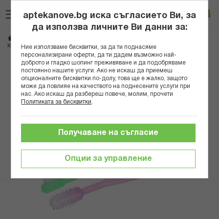
Прескачане
Търсене
Люб
Ко
към
aptekanove.bg иска съгласието Ви, за
съдържанието
Вход
да използва личните Ви данни за:
Начало
Грижа за майката и детето
Аксесоари за бебета
КАНПОЛ КОМПЛЕКТ БЕБЕШКИ ЧЕТКИ ЗА ЗЪБИ Х 3БР 2/421
Ние използваме бисквитки, за да ти поднасяме
персонализирани оферти, да ти дадем възможно най-
доброто и гладко шопинг преживяване и да подобряваме
Преминете
постоянно нашите услуги. Ако не искаш да приемеш
към
опционалните бисквитки по-долу, това ще е жалко, защото
може да повлияе на качеството на поднесените услуги при
края
нас. Ако искаш да разбереш повече, молим, прочети
на
Политиката за бисквитки
.
галерията
на
изображенията
Получаване на съгласие
Опции за управление