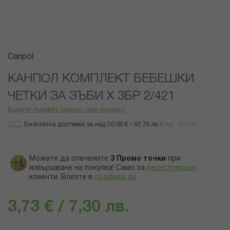
Преминете
Canpol
към
началото
КАНПОЛ КОМПЛЕКТ БЕБЕШКИ
на
ЧЕТКИ ЗА ЗЪБИ Х 3БР 2/421
галерия
със
Бъдете първият оценил този продукт
снимки
Безплатна доставка за над 50.00 € / 97,79 лв.
Код
47648
Можете да спечелите
3
Промо точки
при
извършване на покупка! Само за
регистрирани
клиенти.
Влезте в
профила си
.
3,73 € / 7,30 лв.