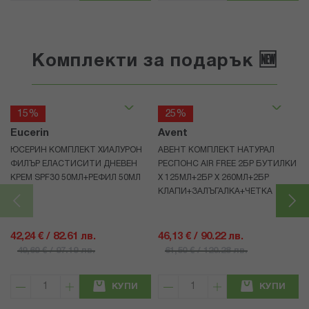
Комплекти за подарък 🆕
15%
25%
Eucerin
Avent
ЮСЕРИН КОМПЛЕКТ ХИАЛУРОН
АВЕНТ КОМПЛЕКТ НАТУРАЛ
ФИЛЪР ЕЛАСТИСИТИ ДНЕВЕН
РЕСПОНС AIR FREE 2БР БУТИЛКИ
КРЕМ SPF30 50МЛ+РЕФИЛ 50МЛ
Х 125МЛ+2БР Х 260МЛ+2БР
КЛАПИ+ЗАЛЪГАЛКА+ЧЕТКА
42,24 € / 82.61 лв.
46,13 € / 90.22 лв.
49,69 € / 97.19 лв.
61,50 € / 120.28 лв.
КУПИ
КУПИ