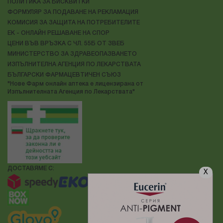
ПОЛИТИКА ЗА БИСКВИТКИ
ФОРМУЛЯР ЗА ПОДАВАНЕ НА РЕКЛАМАЦИЯ
КОМИСИЯ ЗА ЗАЩИТА НА ПОТРЕБИТЕЛИТЕ
ЕК - ОНЛАЙН РЕШАВАНЕ НА СПОР
ЦЕНИ ВЪВ ВРЪЗКА С ЧЛ. 55Б ОТ ЗВЕБ
МИНИСТЕРСТВО ЗА ЗДРАВЕОПАЗВАНЕТО
ИЗПЪЛНИТЕЛНА АГЕНЦИЯ ПО ЛЕКАРСТВАТА
БЪЛГАРСКИ ФАРМАЦЕВТИЧЕН СЪЮЗ
"Нове Фарм онлайн аптека е лицензирана от
Изпълнителната Агенция по Лекарствата"
ДОСТАВЯМЕ С:
X