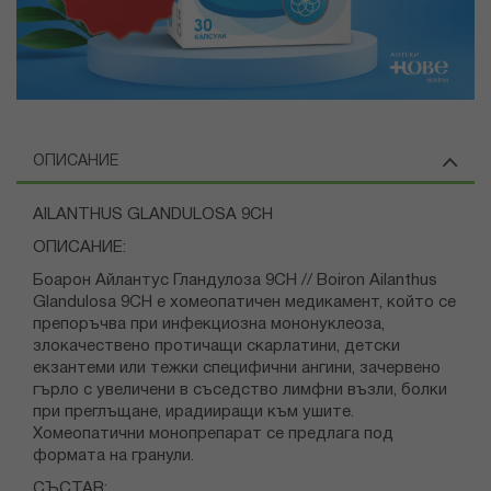
ОПИСАНИЕ
AILANTHUS GLANDULOSA 9CH
ОПИСАНИЕ:
Боарон Айлантус Гландулоза 9CH // Boiron Ailanthus
Glandulosa 9CH е хомеопатичен медикамент, който се
препоръчва при инфекциозна мононуклеоза,
злокачествено протичащи скарлатини, детски
екзантеми или тежки специфични ангини, зачервено
гърло с увеличени в съседство лимфни възли, болки
при преглъщане, ирадииращи към ушите.
Хомеопатични монопрепарат се предлага под
формата на гранули.
СЪСТАВ: