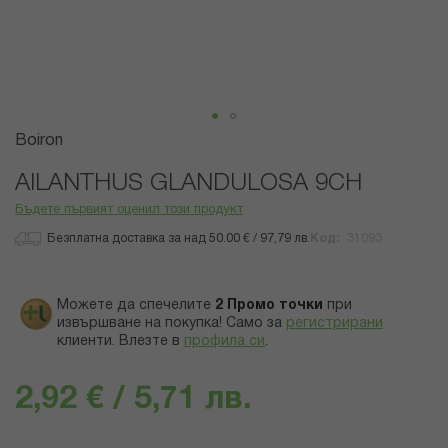
Преминете
Boiron
към
началото
AILANTHUS GLANDULOSA 9CH
на
Бъдете първият оценил този продукт
галерия
със
Безплатна доставка за над 50.00 € / 97,79 лв.
Код
31093
снимки
Можете да спечелите
2
Промо точки
при
извършване на покупка! Само за
регистрирани
клиенти.
Влезте в
профила си
.
2,92 € / 5,71 лв.