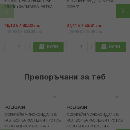
Х 125МЛ+2БР Х 260МЛ+2БР
МЛ+СПРЕЙ ЗА ДЕЦА SPF50+
КЛАПИ+ЗАЛЪГАЛКА+ЧЕТКА
200МЛ*
46,13 € / 90.22 лв.
27,41 € / 53.61 лв.
61,50 € / 120.28 лв.
36,55 € / 71.49 лв.
КУПИ
КУПИ
Препоръчани за теб
FOLIGAIN
FOLIGAIN
ФОЛИГЕЙН МИНОКСИДИЛ 5%
ФОЛИГЕЙН МИНОКСИДИЛ 5%
РАЗТВОР ЗА РАСТЕЖ И ПРОТИВ
РАЗТВОР ЗА РАСТЕЖ И ПРОТИВ
КОСОПАД ЗА МЪЖЕ (ЗА 3
КОСОПАД ЗА МЪЖЕ БЕЗ