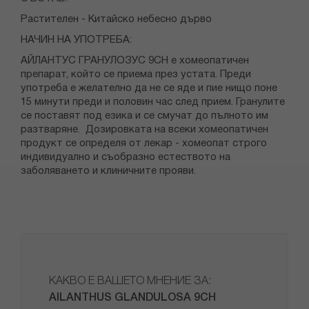
Растителен - Китайско небесно дърво
НАЧИН НА УПОТРЕБА:
АЙЛАНТУС ГРАНУЛОЗУС 9CH е хомеопатичен
препарат, който се приема през устата. Преди
употреба е желателно да не се яде и пие нищо поне
15 минути преди и половин час след прием. Гранулите
се поставят под езика и се смучат до пълното им
разтваряне. Дозировката на всеки хомеопатичен
продукт се определя от лекар - хомеопат строго
индивидуално и съобразно естеството на
заболяването и клиничните прояви.
КАКВО Е ВАШЕТО МНЕНИЕ ЗА:
AILANTHUS GLANDULOSA 9CH