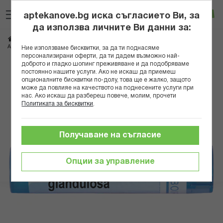
Прескачане
Търсене
Люб
Ко
към
aptekanove.bg иска съгласието Ви, за
съдържанието
Вход
да използва личните Ви данни за:
Начало
Здраве
Хомеопатия
Монопрепарати
AILANTHUS GLANDULOSA 9CH
Ние използваме бисквитки, за да ти поднасяме
персонализирани оферти, да ти дадем възможно най-
доброто и гладко шопинг преживяване и да подобряваме
Преминете
постоянно нашите услуги. Ако не искаш да приемеш
към
опционалните бисквитки по-долу, това ще е жалко, защото
може да повлияе на качеството на поднесените услуги при
края
нас. Ако искаш да разбереш повече, молим, прочети
на
Политиката за бисквитки
.
галерията
на
изображенията
Получаване на съгласие
Опции за управление