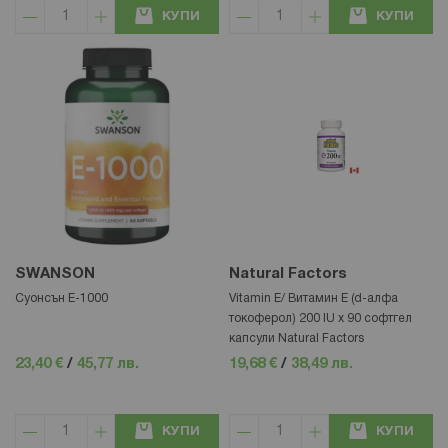
КУПИ
КУПИ
SWANSON
Natural Factors
Суонсън Е-1000
Vitamin E/ Витамин Е (d-алфа
токоферол) 200 IU х 90 софтгел
капсули Natural Factors
23,40 €
/
45,77 лв.
19,68 €
/
38,49 лв.
КУПИ
КУПИ