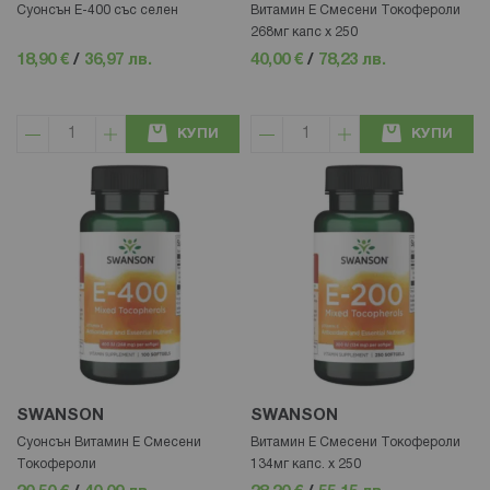
Суонсън Е-400 със селен
Витамин Е Смесени Токофероли
268мг капс x 250
18,90 €
/
36,97 лв.
40,00 €
/
78,23 лв.
КУПИ
КУПИ
SWANSON
SWANSON
Суонсън Витамин Е Смесени
Витамин Е Смесени Токофероли
Токофероли
134мг капс. x 250