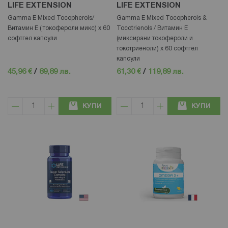
LIFE EXTENSION
LIFE EXTENSION
Gamma E Mixed Tocopherols/
Gamma E Mixed Tocopherols &
Витамин Е ( токофероли микс) х 60
Tocotrienols / Витамин Е
софтгел капсули
(миксирани токофероли и
токотриеноли) х 60 софтгел
капсули
45,96 €
/
89,89 лв.
61,30 €
/
119,89 лв.
КУПИ
КУПИ