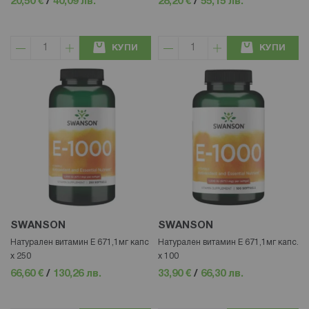
20,50 €
/
40,09 лв.
28,20 €
/
55,15 лв.
КУПИ
КУПИ
SWANSON
SWANSON
Натурален витамин Е 671,1мг капс
Натурален витамин Е 671,1мг капс.
x 250
x 100
66,60 €
/
130,26 лв.
33,90 €
/
66,30 лв.