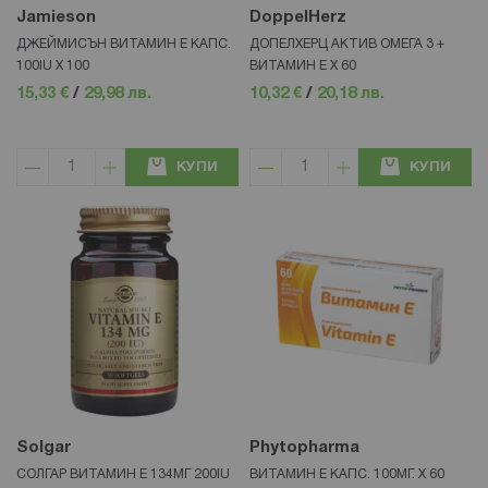
Jamieson
DoppelHerz
ДЖЕЙМИСЪН ВИТАМИН Е КАПС.
ДОПЕЛХЕРЦ АКТИВ ОМЕГА 3 +
100IU Х 100
ВИТАМИН Е Х 60
15,33 €
/
29,98 лв.
10,32 €
/
20,18 лв.
КУПИ
КУПИ
Solgar
Phytopharma
СОЛГАР ВИТАМИН Е 134МГ 200IU
ВИТАМИН Е КАПС. 100МГ. Х 60