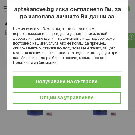
Прескачане
Търсене
Люб
Ко
към
aptekanove.bg иска съгласието Ви, за
съдържанието
Вход
да използва личните Ви данни за:
Витамин Е
Начало
Хранителни добавки
Витамини
Ние използваме бисквитки, за да ти поднасяме
Витамин Е капсули
персонализирани оферти, да ти дадем възможно най-
доброто и гладко шопинг преживяване и да подобряваме
постоянно нашите услуги. Ако не искаш да приемеш
опционалните бисквитки по-долу, това ще е жалко, защото
Позиция
може да повлияе на качеството на поднесените услуги при
нас. Ако искаш да разбереш повече, молим, прочети
Политиката за бисквитки
.
Получаване на съгласие
Опции за управление