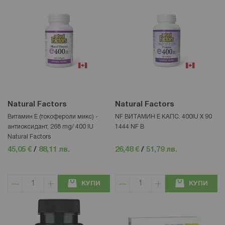
Natural Factors
Natural Factors
Витамин Е (токофероли микс) -
NF ВИТАМИН Е КАПС. 400IU X 90
антиоксидант, 268 mg/ 400 IU
1444 NF В
Natural Factors
45,05 €
/
88,11 лв.
26,48 €
/
51,79 лв.
КУПИ
КУПИ