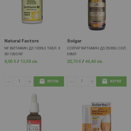
Natural Factors
Solgar
NF ВИТАМИН Д3 1000UI ТАБЛ. X
СОЛГАР ВИТАМИН Д3 2500IU СОЛ.
90 1050 NF
59МЛ
6,95 €
/
13,59 лв.
22,70 €
/
44,40 лв.
КУПИ
КУПИ