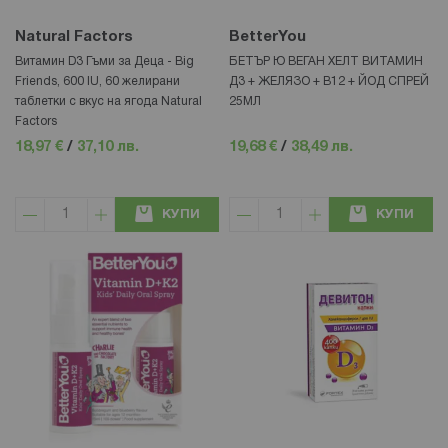
Natural Factors
BetterYou
Витамин D3 Гъми за Деца - Big
БЕТЪР Ю ВЕГАН ХЕЛТ ВИТАМИН
Friends, 600 IU, 60 желирани
Д3 + ЖЕЛЯЗО + B12 + ЙОД СПРЕЙ
таблетки с вкус на ягода Natural
25МЛ
Factors
18,97 €
/
37,10 лв.
19,68 €
/
38,49 лв.
КУПИ
КУПИ