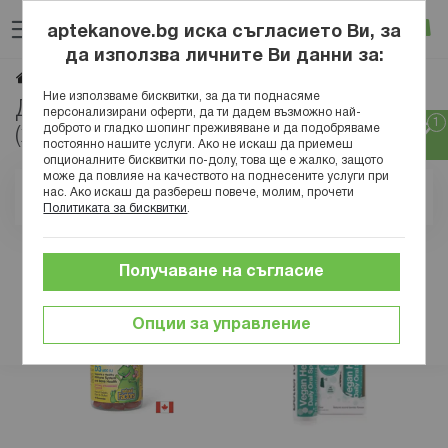
Прескачане
Търсене
Люб
Ко
към
aptekanove.bg иска съгласието Ви, за
съдържанието
Вход
да използва личните Ви данни за:
Витамин Д
Начало
Хранителни добавки
Витамини
Ние използваме бисквитки, за да ти поднасяме
Добавки с Витмин Д3
персонализирани оферти, да ти дадем възможно най-
доброто и гладко шопинг преживяване и да подобряваме
(холекалциферол)
постоянно нашите услуги. Ако не искаш да приемеш
опционалните бисквитки по-долу, това ще е жалко, защото
може да повлияе на качеството на поднесените услуги при
нас. Ако искаш да разбереш повече, молим, прочети
Позиция
Политиката за бисквитки
.
Получаване на съгласие
Опции за управление