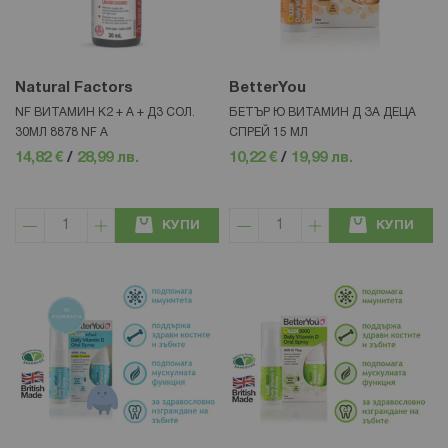
Natural Factors
BetterYou
NF ВИТАМИН К2 + А + Д3 СОЛ.
БЕТЪР Ю ВИТАМИН Д ЗА ДЕЦА
30МЛ 8878 NF А
СПРЕЙ 15 МЛ
14,82 €
/
28,99 лв.
10,22 €
/
19,99 лв.
КУПИ
КУПИ