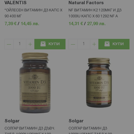
VALENTIS
Natural Factors
*ОЙЛЕСЕН ВИТАМИН Д3 КАПС Х
NF ВИТАМИН К2 120МКГ И Д3
90 400 МГ
1000IU КАПС Х 60 1292 NF А
7,39 €
/
14,45 лв.
14,31 €
/
27,99 лв.
КУПИ
КУПИ
Solgar
Solgar
СОЛГАР ВИТАМИН Д3 ДЪВЧ.
СОЛГАР ВИТАМИН Д3