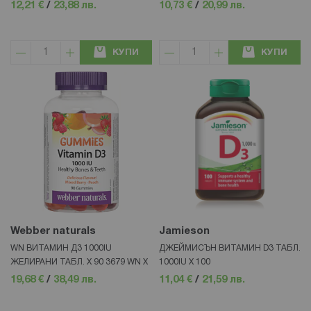
12,21 €
/
23,88 лв.
10,73 €
/
20,99 лв.
КУПИ
КУПИ
Webber naturals
Jamieson
WN ВИТАМИН Д3 1000IU
ДЖЕЙМИСЪН ВИТАМИН D3 ТАБЛ.
ЖЕЛИРАНИ ТАБЛ. Х 90 3679 WN Х
1000IU Х 100
19,68 €
/
38,49 лв.
11,04 €
/
21,59 лв.